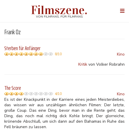
Direkt
Filmszene.
zum
Togg
Inhalt
navi
VON FILMFANS, FÜR FILMFANS
Frank Oz
Sterben für Anfänger
Kino
8/10
Kritik
von Volker Robrahn
The Score
Kino
4/10
Es ist der Knackpunkt in der Karriere eines jeden Meisterdiebes,
das wissen wir aus unzähligen ähnlichen Filmen: Der letzte,
große Coup. Das eine Ding, bevor man in die Rente geht; das
Ding, das noch mal richtig dick Kohle bringt. Der glorreiche,
krönende Abschluß, um
sich dann auf den Bahamas in Ruhe das
Fell bräunen zu lassen.