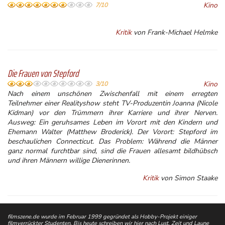
Kino
7/10
Kritik
von Frank-Michael Helmke
Die Frauen von Stepford
Kino
3/10
Nach einem unschönen Zwischenfall mit einem erregten
Teilnehmer einer Realityshow steht TV-Produzentin Joanna (Nicole
Kidman) vor den Trümmern ihrer Karriere und ihrer Nerven.
Ausweg: Ein geruhsames Leben im Vorort mit den Kindern und
Ehemann Walter (Matthew Broderick). Der Vorort: Stepford im
beschaulichen Connecticut. Das Problem: Während die Männer
ganz normal furchtbar sind, sind die Frauen allesamt bildhübsch
und ihren Männern willige Dienerinnen.
Kritik
von Simon Staake
filmszene.de wurde im Februar 1999 gegründet als Hobby-Projekt einiger
filmverrückter Studenten. Bis heute schreiben wir hier nach Lust, Zeit und Laune