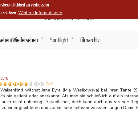
sfreundlichkeit zu verbessern
Filmszene.
Weitere Informationen
u erklären.
VON FILMFANS, FÜR FILMFANS
sehen/Wiedersehen
Spotlight
Filmarchiv
+
+
 Eyre
7/10
 Waisenkind wächst Jane Eyre (Mia Wasikowska) bei ihrer Tante (Sa
ch nie geliebt oder anerkannt. Als man sie schließlich auf ein Interna
t auch nicht unbedingt freundlicher, doch kann auch das strenge Reg
e zu einer gebildeten und zudem sehr selbstbewussten jungen Dame 