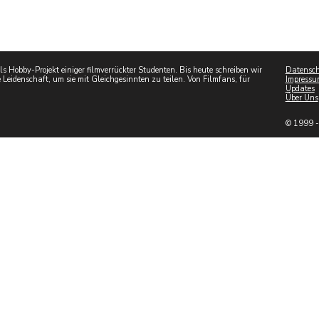
 Hobby-Projekt einiger filmverrückter Studenten. Bis heute schreiben wir
Datensch
 Leidenschaft, um sie mit Gleichgesinnten zu teilen. Von Filmfans, für
Impressu
Updates
Über Uns
© 1999 -