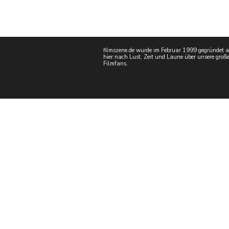
filmszene.de wurde im Februar 1999 gegründet als
hier nach Lust, Zeit und Laune über unsere große
Filmfans.