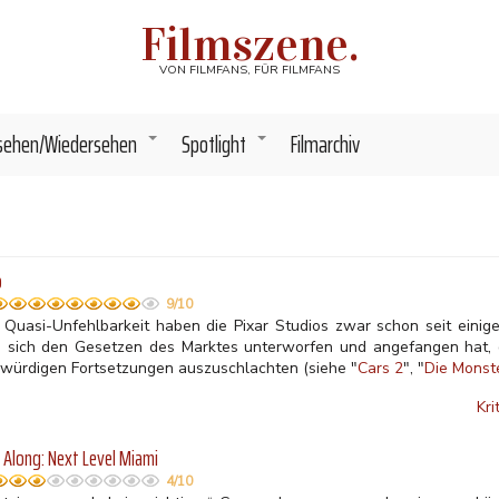
Filmszene.
VON FILMFANS, FÜR FILMFANS
sehen/Wiedersehen
Spotlight
Filmarchiv
+
+
o
9/10
e Quasi-Unfehlbarkeit haben die Pixar Studios zwar schon seit einig
 sich den Gesetzen des Marktes unterworfen und angefangen hat, di
gwürdigen Fortsetzungen auszuschlachten (siehe "
Cars 2
", "
Die Monst
Kri
 Along: Next Level Miami
4/10