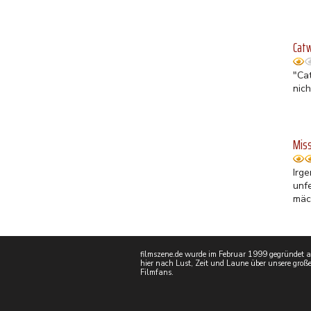
Cat
"Ca
nic
Mis
Irg
unf
mäch
filmszene.de wurde im Februar 1999 gegründet als
hier nach Lust, Zeit und Laune über unsere große
Filmfans.