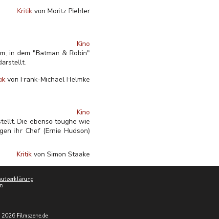
Kritik
von Moritz Piehler
Kino
um, in dem "Batman & Robin"
arstellt.
tik
von Frank-Michael Helmke
Kino
stellt. Die ebenso toughe wie
gen ihr Chef (Ernie Hudson)
Kritik
von Simon Staake
utzerklärung
m
 2026 Filmszene.de