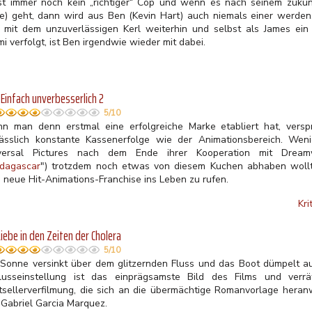
ist immer noch kein „richtiger“ Cop und wenn es nach seinem zukü
e) geht, dann wird aus Ben (Kevin Hart) auch niemals einer werde
h mit dem unzuverlässigen Kerl weiterhin und selbst als James ein 
i verfolgt, ist Ben irgendwie wieder mit dabei.
- Einfach unverbesserlich 2
5/10
n man denn erstmal eine erfolgreiche Marke etabliert hat, versp
lässlich konstante Kassenerfolge wie der Animationsbereich. Wen
versal Pictures nach dem Ende ihrer Kooperation mit Dream
dagascar
") trotzdem noch etwas von diesem Kuchen abhaben wollte
e neue Hit-Animations-Franchise ins Leben zu rufen.
Kri
Liebe in den Zeiten der Cholera
5/10
 Sonne versinkt über dem glitzernden Fluss und das Boot dümpelt a
lusseinstellung ist das einprägsamste Bild des Films und verrä
tsellerverfilmung, die sich an die übermächtige Romanvorlage heranw
 Gabriel Garcia Marquez.