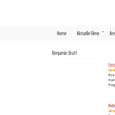
Direkt
zum
Inhalt
Home
Aktuelle Filme
An
+
Benjamin Bratt
Coc
Ihr
man
fra
Ride