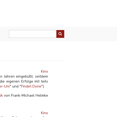
Kino
en Jahren eingebüßt, seitdem
e eigenen Erfolge mit teils
er-Uni
" und "
Findet Dorie
").
tik
von Frank-Michael Helmke
Kino