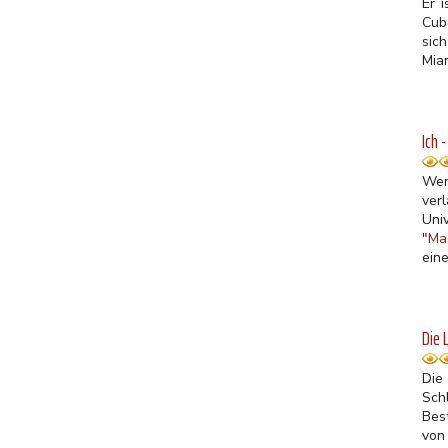
Er 
Cub
sic
Miam
Ich 
Wen
ver
Uni
"
Ma
ein
Die 
Die
Sch
Bes
von