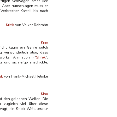
nftigen Schwager James (Ice
n. Aber rumschlagen muss er
Verbrecher-Kartell bis nach
Kritik
von Volker Robrahn
Kino
richt kaum ein Genre solch
ig verwunderlich also, dass
works Animation ("
Shrek
",
 und sich ergo anschickte,
tik
von Frank-Michael Helmke
Kino
uf den goldenen Wellen. Die
t zugleich viel über diese
agt, ein Stück Weltliteratur