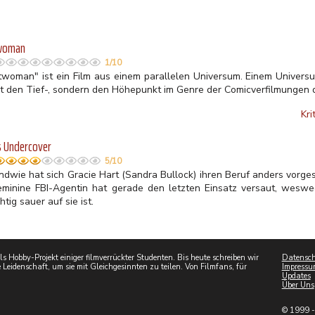
woman
1/10
twoman" ist ein Film aus einem parallelen Universum. Einem Univers
ht den Tief-, sondern den Höhepunkt im Genre der Comicverfilmungen d
Kri
s Undercover
5/10
endwie hat sich Gracie Hart (Sandra Bullock) ihren Beruf anders vorge
eminine FBI-Agentin hat gerade den letzten Einsatz versaut, weswe
tig sauer auf sie ist.
 Hobby-Projekt einiger filmverrückter Studenten. Bis heute schreiben wir
Datensch
 Leidenschaft, um sie mit Gleichgesinnten zu teilen. Von Filmfans, für
Impressu
Updates
Über Uns
© 1999 -