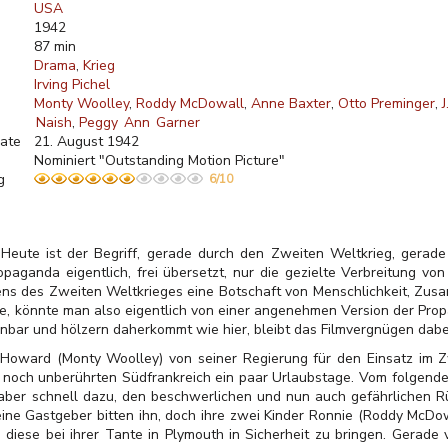
USA
1942
87 min
Drama
Krieg
Irving Pichel
Monty Woolley
Roddy McDowall
Anne Baxter
Otto Preminger
J
Naish
Peggy Ann Garner
ate
21. August 1942
Nominiert "Outstanding Motion Picture"
g
6/10
Heute ist der Begriff, gerade durch den Zweiten Weltkrieg, gerade
aganda eigentlich, frei übersetzt, nur die gezielte Verbreitung von
uens des Zweiten Weltkrieges eine Botschaft von Menschlichkeit, Zus
e, könnte man also eigentlich von einer angenehmen Version der Pro
nbar und hölzern daherkommt wie hier, bleibt das Filmvergnügen dabe
oward (Monty Woolley) von seiner Regierung für den Einsatz im Z
r noch unberührten Südfrankreich ein paar Urlaubstage. Vom folgende
 aber schnell dazu, den beschwerlichen und nun auch gefährlichen R
seine Gastgeber bitten ihn, doch ihre zwei Kinder Ronnie (Roddy McDow
iese bei ihrer Tante in Plymouth in Sicherheit zu bringen. Gerade