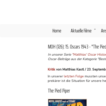
Direkt
zum
Inhalt
Home
Aktuelle Filme
An
+
MOH (126): 15. Oscars 1943 - "The Pied
In unserer Serie
"Matthias' Oscar Hist
Oscar-Beiträge aus der Kategorie "Beste
Kritik
von Matthias Kastl / 23. Septem
In unserer
letzten Folge
mussten unsere
prekärer ist die Situation für unsere
The Pied Piper