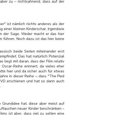
r aber zu – nichtsahnend, dass auf der
er" ist nämlich nichts anderes als der
g einer kleinen Kinderschar. Irgendwie
in der Sage. Weder macht er das hier
 führen. Noch dazu ist das hier keine
ssisch beide Seiten miteinander erst
mpfindet. Das hat natürlich Potenzial
s liegt mit daran, dass der Film relativ
Oscar-Reihe erinnert, da vieles eher
ätte hier und da sicher auch für etwas
ahre in dieser Reihe –, dass "The Pied
uf DVD erschienen und hat so dann auch
.
he Grundidee hat, diese aber meist auf
 Auftauchen neuer Kinder beschränken –
ms ist aber, dass viel zu selten eine