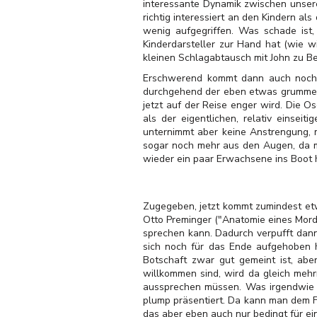
interessante Dynamik zwischen unsere
richtig interessiert an den Kindern a
wenig aufgegriffen. Was schade ist,
Kinderdarsteller zur Hand hat (wie wi
kleinen Schlagabtausch mit John zu Beg
Erschwerend kommt dann auch noch hi
durchgehend der eben etwas grummeli
jetzt auf der Reise enger wird. Die 
als der eigentlichen, relativ einsei
unternimmt aber keine Anstrengung, m
sogar noch mehr aus den Augen, da m
wieder ein paar Erwachsene ins Boot h
Zugegeben, jetzt kommt zumindest et
Otto Preminger ("Anatomie eines Morde
sprechen kann. Dadurch verpufft dann
sich noch für das Ende aufgehoben h
Botschaft zwar gut gemeint ist, abe
willkommen sind, wird da gleich mehr
aussprechen müssen. Was irgendwie g
plump präsentiert. Da kann man dem Fi
das aber eben auch nur bedingt für ei