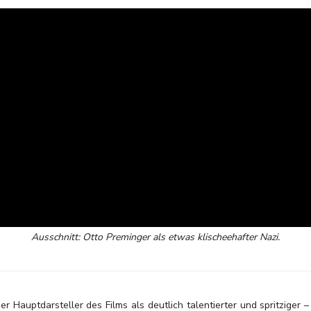
Ausschnitt: Otto Preminger als etwas klischeehafter Nazi.
er Hauptdarsteller des Films als deutlich talentierter und spritziger