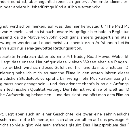
inderfreund ist, aber eigentlich ziemlich genervt. Am Ende stimmt e
n oder andere hilfsbedürftige Kind auf ihn warten wird.
ist, wird schon merken, auf was das hier herausläuft. "The Pied Pip
r von Hameln. Und so ist auch unsere Hauptfigur hier bald in Begleitun
assend, da die Motive von John doch ganz anders gelagert sind als 
ezwungen werden und dabei meist zu einem kurzen Aufstöhnen bei ihm
enn auch nur semi-gewollte) Rettungsaktion.
besetzte Frankreich dabei als eine Art Buddy-Road-Movie. Wobei kla
 liegt, dass unsere Hauptfigur diese kleinen Wesen eher als Plagen e
 so wirklich wird sich dieses Gefühl nur hier und da mal einstellen. Da
nierung habe ich mich an manche Filme in den ersten Jahren dieser 
 künstlichen Studiolook versprüht. Ein wenig mehr Musikuntermalung h
g muss aber gesagt sein – und das erinnert ebenfalls an die Anfangsj
ten technischen Qualität vorliegt. Der Film ist wohl nie offiziell a
iche Aufbereitung bekommen – und das sieht und hört man dem Film an
kt, liegt aber auch an einer Geschichte, die zwar eine sehr niedlic
es schon mal nette Momente, die sich aber vor allem auf das jeweilige
cht so viele gibt, wie man anfangs glaubt. Das Hauptproblem des Fil