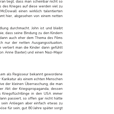
an liegt, dass man scheinbar nicht so
s des Krieges auf diese werden viel zu
McDowall einen wirklich talentierten
mmt hier, abgesehen von einem netten
lung durchmacht. John ist und bleibt
e, dass seine Bindung zu den Kindern
kt dann auch eher dem Thema des Films
ach nur der netten Ausgangssituation,
 verliert man die Kinder dann gefühlt
on Anne Baxter) und einen Nazi-Major
llem als Regisseur bekannt gewordene
er Karikatur als einem echten Menschen
ive der kleinen Überraschung, die man
her Akt der Kriegspropaganda, dessen
s Kriegsflüchtlinge in den USA immer
nn passiert, so offen gar nicht hätte
 sein Anliegen aber einfach etwas zu
se für sein, gut 80 Jahre später sorgt