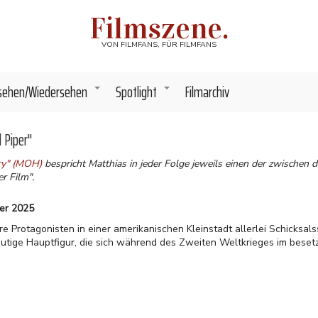
Filmszene.
VON FILMFANS, FÜR FILMFANS
sehen/Wiedersehen
Spotlight
Filmarchiv
+
+
 Piper"
ory" (MOH)
bespricht Matthias in jeder Folge jeweils einen der zwischen
r Film".
ber 2025
 Protagonisten in einer amerikanischen Kleinstadt allerlei Schicksa
 heutige Hauptfigur, die sich während des Zweiten Weltkrieges im bese