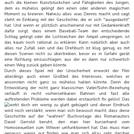
auch die kleinen Kunststückchen und Fähigkeiten des Jungen,
dem es mühelos gelingt den einen oder anderen magischen
Moment zu kreieren. Nahezu alles was Dennis macht und sagt
steht im Einklang mit der Geschichte, die er sich "ausgedacht"
hat. Und wenn er plötzlich anscheinend nur mit Gedankenkraft
dafür sorgt, dass einem Baseball-Team der entscheidende
Schlag gelingt oder die Lichtzeichen der Ampel umspringen, ist
das kaum noch rational zu erklären. Kann natürlich aber auch
alles nur Zufall sein und das Drehbuch ist klug genug, es mit
diesen Szenen nicht zu übertreiben, bevor es in Gefahr gerät
eine Richtung einzuschlagen, aus der es dann nur schwerlich
einen Weg zurück geben könnte.
Durch dieses Spiel mit der Unsicherheit erweckt der Film
allerdings auch einen Großteil des Interesses, welches er
ansonsten nicht ganz so mühelos halten könnte. Denn die
Entwicklung der nicht ganz klassischen Vater/Sohn-Beziehung
verläuft in recht vorhersehbaren Bahnen und fast alle
auftretenden Probleme werden dabei erstaunlich fix gelöst. Das
wirkt doch ein wenig zu glatt
gebügelt und dieser Eindruck
wird noch verstärkt, wenn man sich bewusst macht, dass diese
Geschichte auf der "wahren" Buchvorlage des Romanautors
David Gerrold beruht, den man hier kurzerhand vom
Homosexuellen zum Witwer umfunktioniert hat. Das muss man
genauso wenig gut finden wie man sich allzu sehr darüber