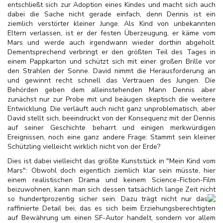
entschließt sich zur Adoption eines Kindes und macht sich auch
dabei die Sache nicht gerade einfach, denn Dennis ist ein
ziemlich verstörter kleiner Junge. Als Kind von unbekannten
Eltern verlassen, ist er der festen Überzeugung, er käme vom
Mars und werde auch irgendwann wieder dorthin abgeholt.
Dementsprechend verbringt er den größten Teil des Tages in
einem Pappkarton und schützt sich mit einer großen Brille vor
den Strahlen der Sonne. David nimmt die Herausforderung an
und gewinnt recht schnell das Vertrauen des Jungen. Die
Behörden geben dem alleinstehenden Mann Dennis aber
zunächst nur zur Probe mit und beäugen skeptisch die weitere
Entwicklung. Die verläuft auch nicht ganz unproblematisch, aber
David stellt sich, beeindruckt von der Konsequenz mit der Dennis
auf seiner Geschichte beharrt und einigen merkwürdigen
Ereignissen, noch eine ganz andere Frage: Stammt sein kleiner
Schützling vielleicht wirklich nicht von der Erde?
Dies ist dabei vielleicht das größte Kunststück in "Mein Kind vom
Mars": Obwohl doch eigentlich ziemlich klar sein müsste, hier
einem realistischen Drama und keinem Science-Fiction-Film
beizuwohnen, kann man sich dessen tatsächlich lange Zeit nicht
so
hundertprozentig sicher sein. Dazu trägt nicht nur das
raffinierte Detail bei, das es sich beim Erziehungsberechtigten
auf Bewährung um einen SF-Autor handelt, sondern vor allem