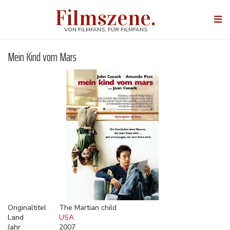
Direkt
Filmszene.
zum
Togg
Inhalt
navi
VON FILMFANS, FÜR FILMFANS
Mein Kind vom Mars
Originaltitel
The Martian child
Land
USA
Jahr
2007