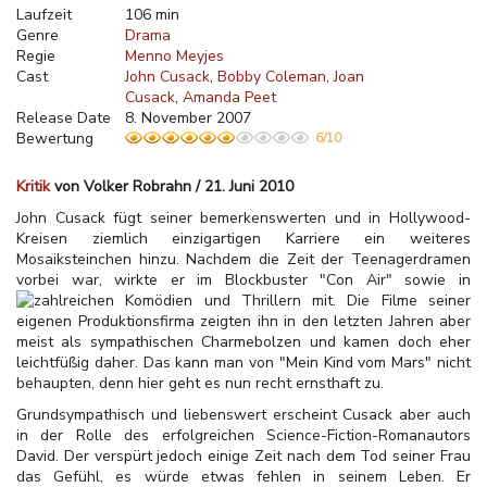
Laufzeit
106 min
Genre
Drama
Regie
Menno Meyjes
Cast
John Cusack
Bobby Coleman
Joan
Cusack
Amanda Peet
Release Date
8. November 2007
Bewertung
6/10
Kritik
von Volker Robrahn / 21. Juni 2010
John Cusack fügt seiner bemerkenswerten und in Hollywood-
Kreisen ziemlich einzigartigen Karriere ein weiteres
Mosaiksteinchen hinzu. Nachdem die Zeit der Teenagerdramen
vorbei war, wirkte er im Blockbuster "Con Air" sowie in
zahlreichen Komödien und Thrillern mit. Die Filme
seiner
eigenen Produktionsfirma zeigten ihn in den letzten Jahren aber
meist als sympathischen Charmebolzen und kamen doch eher
leichtfüßig daher. Das kann man von "Mein Kind vom Mars" nicht
behaupten, denn hier geht es nun recht ernsthaft zu.
Grundsympathisch und liebenswert erscheint Cusack aber auch
in der Rolle des erfolgreichen Science-Fiction-Romanautors
David. Der verspürt jedoch einige Zeit nach dem Tod seiner Frau
das Gefühl, es würde etwas fehlen in seinem Leben. Er