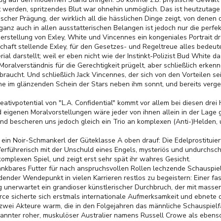
werden, spritzendes Blut war ohnehin unmöglich. Das ist heutzutage a
ischer Prägung, der wirklich all die hässlichen Dinge zeigt, von denen
eganz auch in allen ausstatterischen Belangen ist jedoch nur die perfe
erstellung von Exley, White und Vincennes ein kongeniales Portrait dre
chaft stellende Exley, für den Gesetzes- und Regeltreue alles bedeut
ial darstellt; weil er eben nicht wie der Instinkt-Polizist Bud White d
Moralverständnis für die Gerechtigkeit prügelt, aber schließlich erke
raucht. Und schließlich Jack Vincennes, der sich von den Vorteilen se
he im glänzenden Schein der Stars neben ihm sonnt, und bereits verg
tivpotential von "L.A. Confidential" kommt vor allem bei diesen drei
 eigenen Moralvorstellungen wäre jeder von ihnen allein in der Lage 
d bescheren uns jedoch gleich ein Trio an komplexen (Anti-)Helden, u
in Noir-Schmankerl der Güteklasse A oben drauf: Die Edelprostituiert
erführerisch mit der Unschuld eines Engels, mysteriös und undurchsch
omplexen Spiel, und zeigt erst sehr spät ihr wahres Gesicht.
ankbares Futter für nach anspruchsvollen Rollen lechzende Schauspiel
idender Wendepunkt in vielen Karrieren restlos zu begeistern: Einer fas
unerwartet ein grandioser künstlerischer Durchbruch, der mit massen
rce sicherte sich erstmals internationale Aufmerksamkeit und ebnete
h zwei Akteure warm, die in den Folgejahren das männliche Schauspielf
kannter roher, muskulöser Australier namens Russell Crowe als ebenso