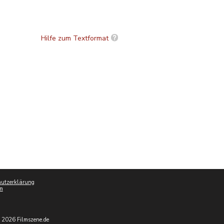
Hilfe zum Textformat
utzerklärung
m
 2026 Filmszene.de