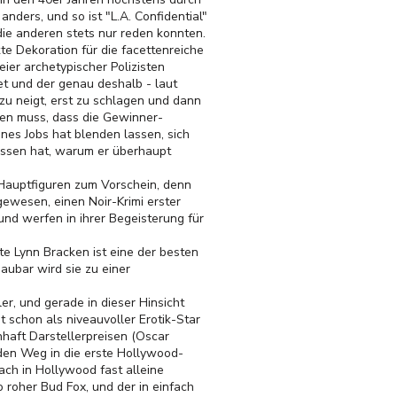
nders, und so ist "L.A. Confidential"
 die anderen stets nur reden konnten.
kte Dekoration für die facettenreiche
ier archetypischer Polizisten
et und der genau deshalb - laut
azu neigt, erst zu schlagen und dann
nnen muss, dass die Gewinner-
ines Jobs hat blenden lassen, sich
essen hat, warum er überhaupt
 Hauptfiguren zum Vorschein, denn
gewesen, einen Noir-Krimi erster
nd werfen in ihrer Begeisterung für
e Lynn Bracken ist eine der besten
aubar wird sie zu einer
er, und gerade in dieser Hinsicht
t schon als niveauvoller Erotik-Star
haft Darstellerpreisen (Oscar
 den Weg in die erste Hollywood-
ach in Hollywood fast alleine
 roher Bud Fox, und der in einfach