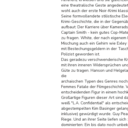
eine theatralische Geste angedeutet 
wohl auch der erste Noir-Krimi klass
Seine formvollendete stilistische El
Krimi-Geschichte, die in der Gegenüb
aufbaut: Der Karriere über Kamerads
Captain Smith - kein gutes Cop-Mater
zu fragen. White, der nach eigenem 
Mischung auch ein Gehirn wie Exley b
mit Bestechungsgeldern in der Tasc
Polizist geworden ist.
Das geradezu verschwenderische Krea
mit ihren inneren Widersprüchen und
Güte zu tragen. Hanson und Helgelan
die
archaischen Typen des Genres noch e
Femmes Fatale der Filmgeschichte. V
entscheidenden Figur in einem hochk
Großartige Figuren dieser Art sind d
weiß "L.A. Confidential" als entsche
abgestempelten Kim Basinger gelang 
inklusive) gewürdigt wurde. Guy Pea
Riege. Und an ihrer Seite liefen sic
dominierten: Ein bis dato noch unbe