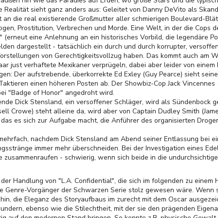
h außen hin wie das Paradies auf Erden, wo große Stars und die typisch
die Realität sieht ganz anders aus: Geleitet von Danny DeVito als Ska
an die real existierende Großmutter aller schmierigen Boulevard-Blät
ogen, Prostitution, Verbrechen und Morde. Eine Welt, in der die Cops 
 (erneut eine Anlehnung an ein historisches Vorbild, die legendäre Pol
en dargestellt - tatsächlich ein durch und durch korrupter, versoffe
 Vorstellungen von Gerechtigkeitsvollzug haben. Das kommt auch am W
aar just verhaftete Mexikaner verprügeln, dabei aber leider von einem
en: Der aufstrebende, überkorrekte Ed Exley (Guy Pearce) sieht sein
Taktieren einen höheren Posten ab. Der Showbiz-Cop Jack Vincennes (K
bei "Badge of Honor" angedroht wird.
ende Dick Stensland, ein versoffener Schläger, wird als Sündenbock ge
ell Crowe) steht alleine da, wird aber von Captain Dudley Smith (Jame
das es sich zur Aufgabe macht, die Anführer des organisierten Droge
mehrfach, nachdem Dick Stensland am Abend seiner Entlassung bei ei
sstränge immer mehr überschneiden. Bei der Investigation eines Edel
 zusammenraufen - schwierig, wenn sich beide in die undurchsichtige
 der Handlung von "L.A. Confidential", die sich im folgenden zu eine
che Genre-Vorgänger der Schwarzen Serie stolz gewesen wäre. Wenn s
mhin, die Eleganz des Storyaufbaus im zurecht mit dem Oscar ausgeze
dern, ebenso wie die Stilechtheit, mit der sie den prägenden Eigenart
tig auf den modernen Stand bringen. So konnte z.B. physische Gewalt