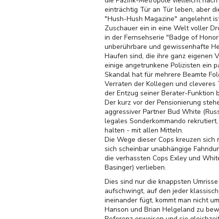
die Pazifik-Metropole vielleicht nac
einträchtig Tür an Tür leben, aber 
"Hush-Hush Magazine" angelehnt ist 
Zuschauer ein in eine Welt voller Dr
in der Fernsehserie "Badge of Honor"
unberührbare und gewissenhafte Held
Haufen sind, die ihre ganz eigenen
einige angetrunkene Polizisten ein p
Skandal hat für mehrere Beamte Folg
Verraten der Kollegen und cleveres 
der Entzug seiner Berater-Funktion 
Der kurz vor der Pensionierung steh
aggressiver Partner Bud White (Russ
legales Sonderkommando rekrutiert, 
halten - mit allen Mitteln.
Die Wege dieser Cops kreuzen sich 
sich scheinbar unabhängige Fahndung
die verhassten Cops Exley und White
Basinger) verlieben.
Dies sind nur die knappsten Umrisse
aufschwingt, auf den jeder klassis
ineinander fügt, kommt man nicht u
Hanson und Brian Helgeland zu bewun
Referenz erweisen und sie gleichzei