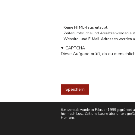
Keine HTML-Tags erlaubt.
Zeilenumbrüche und Absätze werden aut
Website- und E-Mail-Adressen werden a
CAPTCHA
Diese Aufgabe prüft, ob du menschlich
filmszene.de wurde im Februar 1999 gegründet als
hier nach Lust, Zeit und Laune über unsere große
Filmfans.