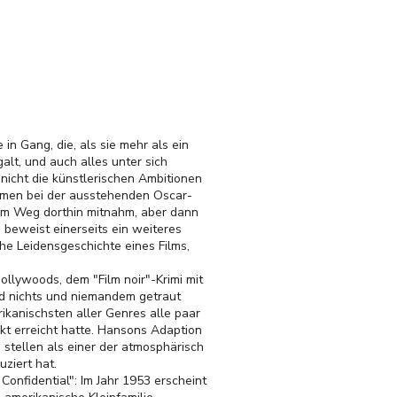
n Gang, die, als sie mehr als ein
alt, und auch alles unter sich
 nicht die künstlerischen Ambitionen
räumen bei der ausstehenden Oscar-
 dem Weg dorthin mitnahm, aber dann
 beweist einerseits ein weiteres
che Leidensgeschichte eines Films,
ollywoods, dem "Film noir"-Krimi mit
d nichts und niemandem getraut
kanischsten aller Genres alle paar
kt erreicht hatte. Hansons Adaption
e stellen als einer der atmosphärisch
uziert hat.
Confidential": Im Jahr 1953 erscheint