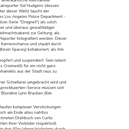
 amerikanische Kleinfamilie
ndalreporter Sid Hudgens (dessen
ter dieser Welt) taucht der
des Los Angeles Police Department -
izei-Serie "Dragnet") als solch
ner und überaus gewalttätiger
eihnachtsabend zur Geltung, als
 Reporter fotografiert werden. Dieser
e Karrierechance und staubt durch
evin Spacey) kollaboriert, als ihm
opfert und suspendiert. Sein latent
s Cromwell) für ein nicht ganz
nhandels aus der Stadt raus zu
ner Schießerei umgebracht wird und
prostituierten-Service müssen sich
 Blondine Lynn Bracken (Kim
m Haufen komplexer Verstrickungen
ich am Ende alles nahtlos
ichneten Drehbuch von Curtis
en ihrer Vorbilder respektvoll
 in den 40er Jahren höchstens durch