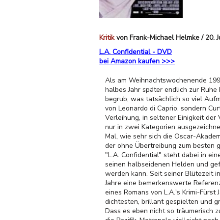
Kritik
von Frank-Michael Helmke / 20. J
L.A. Confidential - DVD
bei Amazon kaufen >>>
Als am Weihnachtswochenende 1997 Ja
halbes Jahr später endlich zur Ruhe k
begrub, was tatsächlich so viel Aufm
von Leonardo di Caprio, sondern Cur
Verleihung, in seltener Einigkeit d
nur in zwei Kategorien ausgezeichne
Mal, wie sehr sich die Oscar-Akademi
der ohne Übertreibung zum besten g
"L.A. Confidential" steht dabei in e
seinen halbseidenen Helden und gef
werden kann. Seit seiner Blütezeit 
Jahre eine bemerkenswerte Referenz 
eines Romans von L.A.'s Krimi-Fürst 
dichtesten, brillant gespielten und g
Dass es eben nicht so träumerisch zu