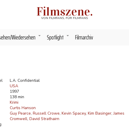
Filmszene.
VON FILMFANS, FÜR FILMFANS
sehen/Wiedersehen
Spotlight
Filmarchiv
+
+
el
L.A. Confidential
USA
1997
138 min
Krimi
Curtis Hanson
Guy Pearce
Russell Crowe
Kevin Spacey
Kim Basinger
James
Cromwell
David Strathairn
g