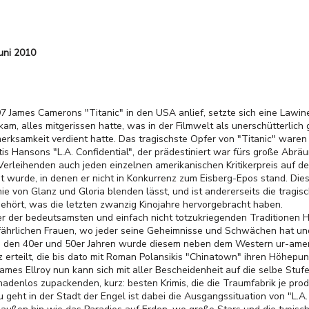
uni 2010
mes Camerons "Titanic" in den USA anlief, setzte sich eine Lawine i
am, alles mitgerissen hatte, was in der Filmwelt als unerschütterlich g
erksamkeit verdient hatte. Das tragischste Opfer von "Titanic" waren
tis Hansons "L.A. Confidential", der prädestiniert war fürs große Ab
er Verleihenden auch jeden einzelnen amerikanischen Kritikerpreis auf
t wurde, in denen er nicht in Konkurrenz zum Eisberg-Epos stand. Dies
e von Glanz und Gloria blenden lässt, und ist andererseits die tragis
ehört, was die letzten zwanzig Kinojahre hervorgebracht haben.
iner der bedeutsamsten und einfach nicht totzukriegenden Traditionen H
ährlichen Frauen, wo jeder seine Geheimnisse und Schwächen hat un
in den 40er und 50er Jahren wurde diesem neben dem Western ur-ameri
erteilt, die bis dato mit Roman Polansikis "Chinatown" ihren Höhepun
James Ellroy nun kann sich mit aller Bescheidenheit auf die selbe Stuf
nadenlos zupackenden, kurz: besten Krimis, die die Traumfabrik je prod
 geht in der Stadt der Engel ist dabei die Ausgangssituation von "L.A. 