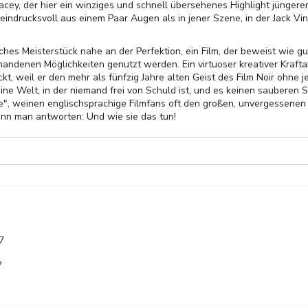
cey, der hier ein winziges und schnell übersehenes Highlight jüngerer
eindrucksvoll aus einem Paar Augen als in jener Szene, in der Jack 
liches Meisterstück nahe an der Perfektion, ein Film, der beweist wie 
handenen Möglichkeiten genutzt werden. Ein virtuoser kreativer Kraftak
kt, weil er den mehr als fünfzig Jahre alten Geist des Film Noir ohne
e Welt, in der niemand frei von Schuld ist, und es keinen sauberen Si
re", weinen englischsprachige Filmfans oft den großen, unvergessenen 
kann man antworten: Und wie sie das tun!
7
?