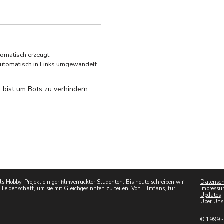
omatisch erzeugt.
utomatisch in Links umgewandelt.
 bist um Bots zu verhindern.
 Hobby-Projekt einiger filmverrückter Studenten. Bis heute schreiben wir
Datensch
 Leidenschaft, um sie mit Gleichgesinnten zu teilen. Von Filmfans, für
Impressu
Updates
Über Uns
© 1999 -