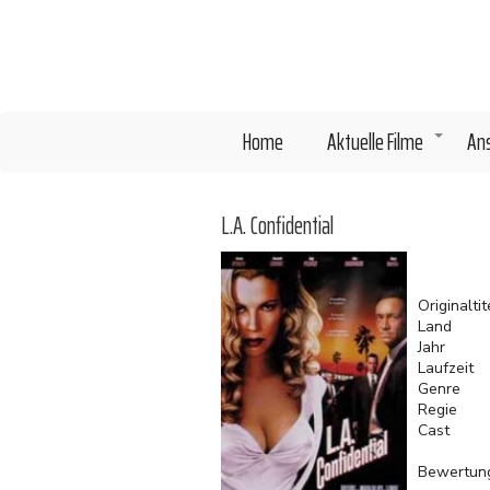
Direkt
zum
Inhalt
Home
Aktuelle Filme
An
+
L.A. Confidential
Originaltit
Land
Jahr
Laufzeit
Genre
Regie
Cast
Bewertun