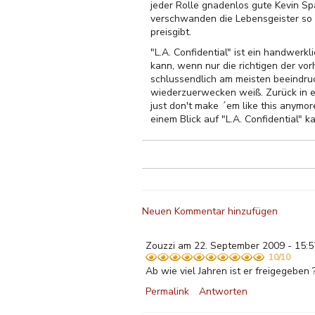
jeder Rolle gnadenlos gute Kevin Spa
verschwanden die Lebensgeister so 
preisgibt.
"L.A. Confidential" ist ein handwerk
kann, wenn nur die richtigen der vor
schlussendlich am meisten beeindruc
wiederzuerwecken weiß. Zurück in ein
just don't make ´em like this anymo
einem Blick auf "L.A. Confidential" 
Neuen Kommentar hinzufügen
Zouzzi am 22. September 2009 - 15:5
10/10
Ab wie viel Jahren ist er freigegeben 
Permalink
Antworten