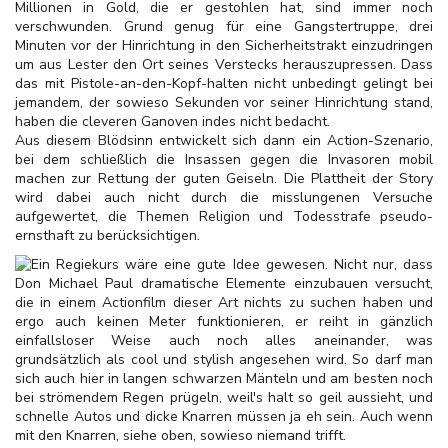
Millionen in Gold, die er gestohlen hat, sind immer noch
verschwunden. Grund genug für eine Gangstertruppe, drei
Minuten vor der Hinrichtung in den Sicherheitstrakt einzudringen
um aus Lester den Ort seines Verstecks herauszupressen. Dass
das mit Pistole-an-den-Kopf-halten nicht unbedingt gelingt bei
jemandem, der sowieso Sekunden vor seiner Hinrichtung stand,
haben die cleveren Ganoven indes nicht bedacht.
Aus diesem Blödsinn entwickelt sich dann ein Action-Szenario,
bei dem schließlich die Insassen gegen die Invasoren mobil
machen zur Rettung der guten Geiseln. Die Plattheit der Story
wird dabei auch nicht durch die misslungenen Versuche
aufgewertet, die Themen Religion und Todesstrafe pseudo-
ernsthaft zu berücksichtigen.
Ein Regiekurs wäre eine gute Idee gewesen. Nicht nur, dass
Don Michael Paul dramatische Elemente einzubauen versucht,
die in einem Actionfilm dieser Art nichts zu suchen haben und
ergo auch keinen Meter funktionieren, er reiht in gänzlich
einfallsloser Weise auch noch alles aneinander, was
grundsätzlich als cool und stylish angesehen wird. So darf man
sich auch hier in langen schwarzen Mänteln und am besten noch
bei strömendem Regen prügeln, weil's halt so geil aussieht, und
schnelle Autos und dicke Knarren müssen ja eh sein. Auch wenn
mit den Knarren, siehe oben, sowieso niemand trifft.