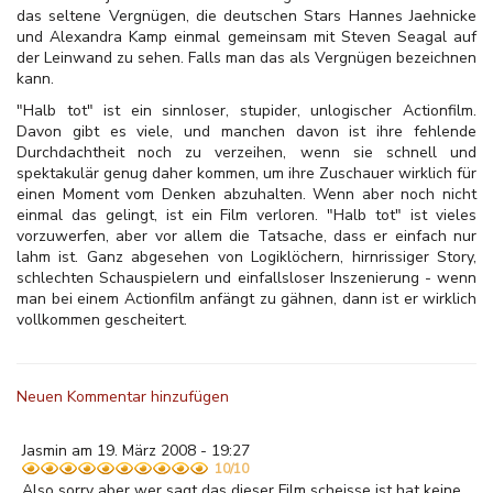
das seltene Vergnügen, die deutschen Stars Hannes Jaehnicke
und Alexandra Kamp einmal gemeinsam mit Steven Seagal auf
der Leinwand zu sehen. Falls man das als Vergnügen bezeichnen
kann.
"Halb tot" ist ein sinnloser, stupider, unlogischer Actionfilm.
Davon gibt es viele, und manchen davon ist ihre fehlende
Durchdachtheit noch zu verzeihen, wenn sie schnell und
spektakulär genug daher kommen, um ihre Zuschauer wirklich für
einen Moment vom Denken abzuhalten. Wenn aber noch nicht
einmal das gelingt, ist ein Film verloren. "Halb tot" ist vieles
vorzuwerfen, aber vor allem die Tatsache, dass er einfach nur
lahm ist. Ganz abgesehen von Logiklöchern, hirnrissiger Story,
schlechten Schauspielern und einfallsloser Inszenierung - wenn
man bei einem Actionfilm anfängt zu gähnen, dann ist er wirklich
vollkommen gescheitert.
Neuen Kommentar hinzufügen
Jasmin am 19. März 2008 - 19:27
10/10
Also sorry aber wer sagt das dieser Film scheisse ist hat keine