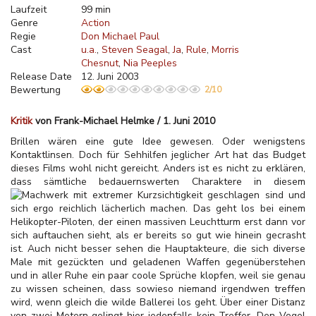
Laufzeit
99 min
Genre
Action
Regie
Don Michael Paul
Cast
u.a.
Steven Seagal
Ja
Rule
Morris
Chesnut
Nia Peeples
Release Date
12. Juni 2003
Bewertung
2/10
Kritik
von Frank-Michael Helmke / 1. Juni 2010
Brillen wären eine gute Idee gewesen. Oder wenigstens
Kontaktlinsen. Doch für Sehhilfen jeglicher Art hat das Budget
dieses Films wohl nicht gereicht. Anders ist es nicht zu erklären,
dass sämtliche bedauernswerten Charaktere in diesem
Machwerk mit extremer
Kurzsichtigkeit geschlagen sind und
sich ergo reichlich lächerlich machen. Das geht los bei einem
Helikopter-Piloten, der einen massiven Leuchtturm erst dann vor
sich auftauchen sieht, als er bereits so gut wie hinein gecrasht
ist. Auch nicht besser sehen die Hauptakteure, die sich diverse
Male mit gezückten und geladenen Waffen gegenüberstehen
und in aller Ruhe ein paar coole Sprüche klopfen, weil sie genau
zu wissen scheinen, dass sowieso niemand irgendwen treffen
wird, wenn gleich die wilde Ballerei los geht. Über einer Distanz
von zwei Metern gelingt hier jedenfalls kein Treffer. Den Vogel