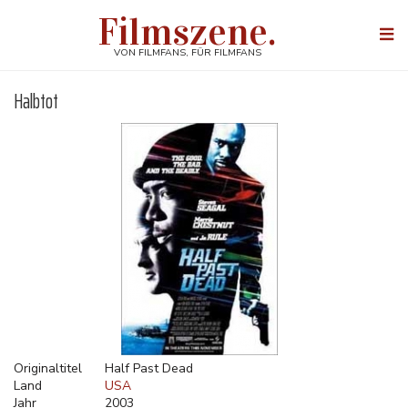
Direkt
Filmszene.
zum
Togg
Inhalt
navi
VON FILMFANS, FÜR FILMFANS
Halbtot
Originaltitel
Half Past Dead
Land
USA
Jahr
2003