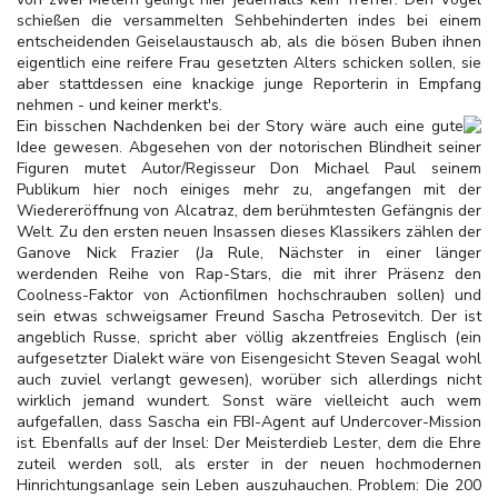
schießen die versammelten Sehbehinderten indes bei einem
entscheidenden Geiselaustausch ab, als die bösen Buben ihnen
eigentlich eine reifere Frau gesetzten Alters schicken sollen, sie
aber stattdessen eine knackige junge Reporterin in Empfang
nehmen - und keiner merkt's.
Ein bisschen Nachdenken bei der Story wäre auch eine gute
Idee gewesen. Abgesehen von der notorischen Blindheit seiner
Figuren mutet Autor/Regisseur Don Michael Paul seinem
Publikum hier noch einiges mehr zu, angefangen mit der
Wiedereröffnung von Alcatraz, dem berühmtesten Gefängnis der
Welt. Zu den ersten neuen Insassen dieses Klassikers zählen der
Ganove Nick Frazier (Ja Rule, Nächster in einer länger
werdenden Reihe von Rap-Stars, die mit ihrer Präsenz den
Coolness-Faktor von Actionfilmen hochschrauben sollen) und
sein etwas schweigsamer Freund Sascha Petrosevitch. Der ist
angeblich Russe, spricht aber völlig akzentfreies Englisch (ein
aufgesetzter Dialekt wäre von Eisengesicht Steven Seagal wohl
auch zuviel verlangt gewesen), worüber sich allerdings nicht
wirklich jemand wundert. Sonst wäre vielleicht auch wem
aufgefallen, dass Sascha ein FBI-Agent auf Undercover-Mission
ist. Ebenfalls auf der Insel: Der Meisterdieb Lester, dem die Ehre
zuteil werden soll, als erster in der neuen hochmodernen
Hinrichtungsanlage sein Leben auszuhauchen. Problem: Die 200