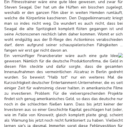
Ein Fitnesstrainer wäre eine gute Idee gewesen, und zwar für
Steven Seagal. Der hat um die Hüften ein bisschen zugelegt,
weshalb er den ganzen Film über in weiten Hemden rumläuft,
welche die Körperlinie kaschieren. Den Doppelkinnansatz kriegt
man so indes nicht weg. Da wundert es auch nicht, dass bei
Seagal die alte Spritzigkeit komplett flöten gegangen ist und
seine Actionszenen reichlich lahm daher kommen. Womit er sich
wohl endgültig aus der B-Riege des Actionkinos verabschieden
darf, denn aufgrund seiner schauspielerischen Fähigkeiten …
fangen wir erst gar nicht davon an.
Ein vernünftiger Finanzberater wäre auch eine gute Idee
gewesen. Nämlich für die deutsche Produktionsfirma, die Geld in
diesen Film steckte und dafür sorgte, dass die gesamten
Innenaufnahmen des vermeintlichen Alcatraz in Berlin gedreht
wurden. So beweist "Halb tot" nur ein weiteres Mal die
Kurzsichtigkeit deutscher Entertainment-Unternehmer, die es seit
einiger Zeit für wahnsinnig clever halten, in amerikanische Filme
zu investieren. Problem: Für die vielversprechenden Projekte
findet sich genug amerikanisches Geld, so dass das deutsche nur
noch in die schlechten fließen kann. Dass bis jetzt keiner der
Investoren aus so einer Geschichte Kapital geschlagen hat (oder,
wie im Falle von Kinowelt, gleich komplett pleite ging), scheint
als Warnung bis jetzt noch nicht funktioniert zu haben. Vielleicht
lernen sie's ja diesmal. Immerhin sorgt diese Fehlinvestition für