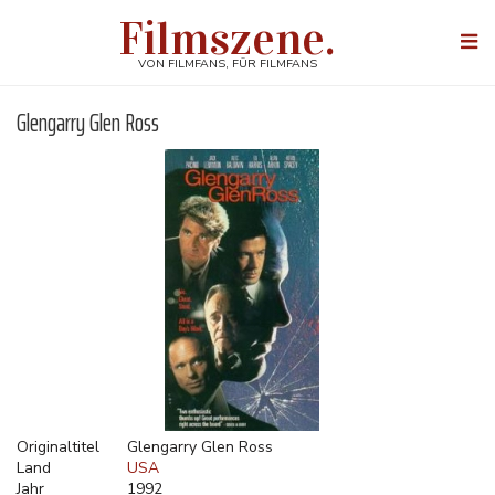
Direkt
Filmszene.
zum
Togg
Inhalt
navi
VON FILMFANS, FÜR FILMFANS
Glengarry Glen Ross
Originaltitel
Glengarry Glen Ross
Land
USA
Jahr
1992