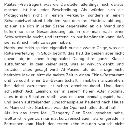
Pulitzer-Preisträger), was die Darsteller allerdings noch daraus
machen, ist bar jeder Beschreibung. Als würden sich die
Protagonisten nicht in einem Verkaufs- sondern in einem
Schauspielwettstreit befinden, von dem ihre Existenz abhängt,
spielen sie sich in jeder Szene gegenseitig an die Wand und
liefern so eine Gesamtleistung ab, in der man nach einer
Schwachstelle sucht, und letztendlich nur bemängeln kann, daß
sie nicht noch mehr zu sagen haben.
Harris und Arkin spielen eigentlich nur die zweite Geige, was die
Rollenverteilung im Stück betrifft, das hält die beiden aber nicht
davon ab, in einem kongenialen Dialog ihre ganze Klasse
aufzufahren, in dem keiner sagt, was er wirklich denkt, und
trotzdem alles gesagt wird. Al Pacino, als der einzige nicht
bedrohte Makler, sitzt die meiste Zeit in einem China-Restaurant
und versucht einer Bar-Bekanntschaft Immobilien anzudrehen.
Ihm dabei zuzusehen ist schon atemberaubend. Und dann
schließlich Jack Lemmon, der in seinem hohen Alter nochmal
alles in den Schatten stellt, was er zuvor einmal gespielt hat,
und jeden aufsteigenden Jungschauspieler heulend nach Hause
zu Mami schickt. Guck mal, was der Opa noch alles drauf hat!
Als ich das erste Mal „Glengarry Glen Ross“ gesehen habe,
wollte ich eigentlich nur mal kurz reinschauen, als er gerade im
Fernsehen kam. Nach den ersten zehn Minuten war ich nicht