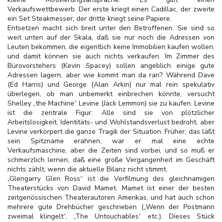
Verkaufswettbewerb. Der erste kriegt einen Cadillac, der zweite
ein Set Steakmesser, der dritte kriegt seine Papiere.
Entsetzen macht sich breit unter den Betroffenen. Sie sind so
weit unten auf der Skala, daß sie nur noch die Adressen von
Leuten bekommen, die eigentlich keine Immobilien kaufen wollen,
und damit können sie auch nichts verkaufen. Im Zimmer des
Bürovorstehers (Kevin Spacey) sollen angeblich einige gute
Adressen lagern, aber wie kommt man da ran? Während Dave
(Ed Harris) und George (Alan Arkin) nur mal rein spekulativ
überlegen, ob man unbemerkt einbrechen könnte, versucht
Shelley „the Machine“ Levine (Jack Lemmon) sie zu kaufen. Levine
ist die zentrale Figur: Alle sind sie von plötzlicher
Arbeitslosigkeit, Identitäts- und Wohlstandsverlust bedroht, aber
Levine verkörpert die ganze Tragik der Situation. Früher, das läßt
sein Spitzname erahnen, war er mal eine echte
Verkaufsmaschine, aber die Zeiten sind vorbei, und so muß er
schmerzlich lernen, daß eine große Vergangenheit im Geschäft
nichts zählt, wenn die aktuelle Bilanz nicht stimmt.
„Glengarry Glen Ross“ ist die Verfilmung des gleichnamigen
Theaterstücks von David Mamet. Mamet ist einer der besten
zeitgenössischen Theaterautoren Amerikas, und hat auch schon
mehrere gute Drehbücher geschrieben („Wenn der Postmann
zweimal klingelt“, „The Untouchables“ etc.). Dieses Stück