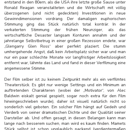
entstand in den 80ern, als die USA ihre letzte große Sause unter
Ronald Reagan veranstalteten und die Wirtschaft mit völlig
überzogenen (und nicht gedeckten) Investitionen in neue
Gewinndimensionen vordrang. Der damaligen euphorischen
Stimmung ging das Stück natürlich total konträr. In der
verkaterten Stimmung der frühen Neunziger, als das
wirtschaftliche Desaster langsam Konturen annahm und der
jahrelange Selbstbetrug in einer großen Rezession endete, war
„Glengarry Glen Ross“ aber perfekt plaziert. Die stumm
umhergehende Angst, daß kein Arbeitsplatz sicher war und man
nur ein paar schlechte Monate vor langfristiger Arbeitslosigkeit
entfernt war, lähmte das Land und fand in dieser Verfilmung eine
angemessene Stimme.
Der Film selber ist zu keinem Zeitpunkt mehr als ein verfilmtes
Theaterstück. Es gibt nur wenige Settings und ein Minimum an
auftretenden Charakteren (wobei der „Motivator“, von Alec
Baldwin eiskalt genial gespielt, sogar noch extra für den Film
hineingeschrieben wurde), daher ist visuell natürlich nicht so
sonderlich viel geboten. Ein solcher Film hängt auf Gedeih und
Verderb von seiner dramatischen Dichte und der Qualität seiner
Darsteller ab. Und offen gesagt, in diesen Belangen kann man
lange nach besserem suchen, man wird es kaum finden. Mamets
Stück selbst ist schon unglaublich packend (verdientermaßen