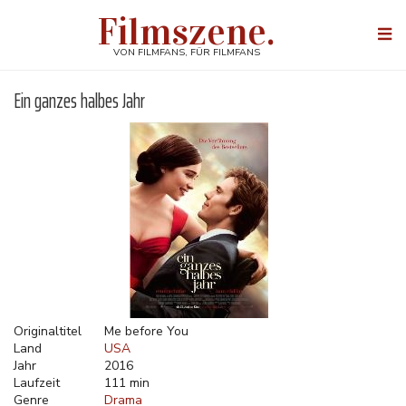
Direkt
Filmszene.
zum
Togg
Inhalt
navi
VON FILMFANS, FÜR FILMFANS
Ein ganzes halbes Jahr
Originaltitel
Me before You
Land
USA
Jahr
2016
Laufzeit
111 min
Genre
Drama