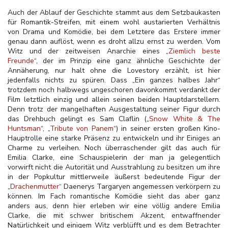
Auch der Ablauf der Geschichte stammt aus dem Setzbaukasten
für Romantik-Streifen, mit einem wohl austarierten Verhältnis
von Drama und Komödie, bei dem Letztere das Erstere immer
genau dann auflöst, wenn es droht allzu ernst zu werden. Vom
Witz und der zeitweisen Anarchie eines „
Ziemlich beste
Freunde
“, der im Prinzip eine ganz ähnliche Geschichte der
Annäherung, nur halt ohne die Lovestory erzählt, ist hier
jedenfalls nichts zu spüren. Dass „Ein ganzes halbes Jahr“
trotzdem noch halbwegs ungeschoren davonkommt verdankt der
Film letztlich einzig und allein seinen beiden Hauptdarstellern.
Denn trotz der mangelhaften Ausgestaltung seiner Figur durch
das Drehbuch gelingt es Sam Claflin („
Snow White & The
Huntsman
“, „
Tribute von Panem
“) in seiner ersten großen Kino-
Hauptrolle eine starke Präsenz zu entwickeln und ihr Einiges an
Charme zu verleihen. Noch überraschender gilt das auch für
Emilia Clarke, eine Schauspielerin der man ja gelegentlich
vorwirft nicht die Autorität und Ausstrahlung zu besitzen um ihre
in der Popkultur mittlerweile äußerst bedeutende Figur der
„
Drachenmutter“
Daenerys Targaryen angemessen verkörpern zu
können. Im Fach romantische Komödie sieht das aber ganz
anders aus, denn hier erleben wir eine völlig andere Emilia
Clarke, die mit schwer britischem Akzent, entwaffnender
Natürlichkeit und einigem Witz verblüfft und es dem Betrachter