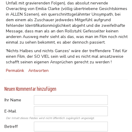
Unfall mit gravierenden Folgen), das absolut nervende
Overacting von Emilia Clarke (völlig übertriebene Gesichtskirmes
in ALLEN Szenen), ein querschnittsgelähmter Unsympath, bei
dem einem als Zuschauer jedwedes Mitgefühl aufgrund
fehlender Identifikationmöglichkeit abgeht und die zweifelhafte
Message, dass man als an den Rollstuhl Gefesselter keinen
anderen Ausweg mehr sieht als das, was man im Film noch nicht
einmal zu sehen bekommt, es aber dennoch passiert.
'Nichts Halbes und nichts Ganzes' wäre der treffendere Titel für
einen Film, der SO VIEL sein will und es nicht mal ansatzweise
schafft seinen eigenen Ansprüchen gerecht zu werden !
Permalink
Antworten
Neuen Kommentar hinzufügen
Ihr Name
E-Mail
Der Inhalt dieses Feldes wird nicht öffentlich zugänglich angezeigt.
Betreff