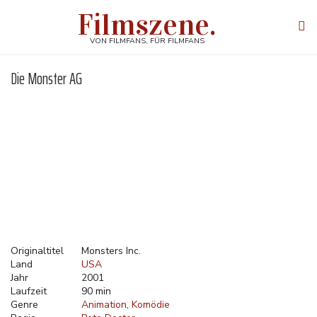
Direkt
Filmszene.
zum
Tog
Inhalt
navi
VON FILMFANS, FÜR FILMFANS
Die Monster AG
Originaltitel
Monsters Inc.
Land
USA
Jahr
2001
Laufzeit
90 min
Genre
Animation
Komödie