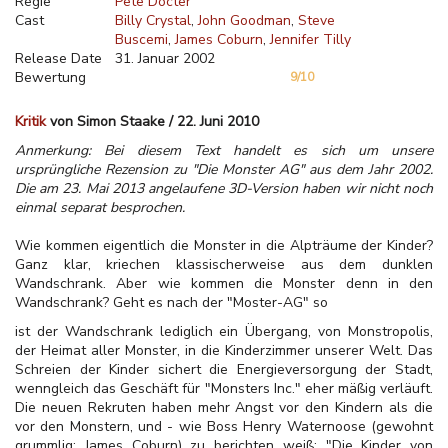
Regie
Pete Docter
Cast
Billy Crystal
John Goodman
Steve
Buscemi
James Coburn
Jennifer Tilly
Release Date
31. Januar 2002
Bewertung
9/10
Kritik
von Simon Staake / 22. Juni 2010
Anmerkung: Bei diesem Text handelt es sich um unsere
ursprüngliche Rezension zu "Die Monster AG" aus dem Jahr 2002.
Die am 23. Mai 2013 angelaufene 3D-Version haben wir nicht noch
einmal separat besprochen.
Wie kommen eigentlich die Monster in die Alpträume der Kinder?
Ganz klar, kriechen klassischerweise aus dem dunklen
Wandschrank. Aber wie kommen die Monster denn in den
Wandschrank? Geht es nach der "Moster-AG" so
ist der Wandschrank lediglich ein Übergang, von Monstropolis,
der Heimat aller Monster, in die Kinderzimmer unserer Welt. Das
Schreien der Kinder sichert die Energieversorgung der Stadt,
wenngleich das Geschäft für "Monsters Inc." eher mäßig verläuft.
Die neuen Rekruten haben mehr Angst vor den Kindern als die
vor den Monstern, und - wie Boss Henry Waternoose (gewohnt
grummlig: James Coburn) zu berichten weiß: "Die Kinder von