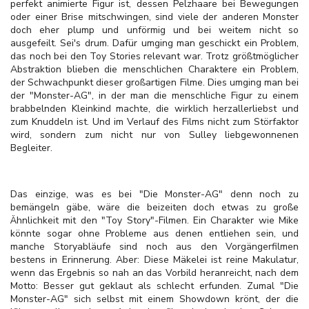
perfekt animierte Figur ist, dessen Pelzhaare bei Bewegungen
oder einer Brise mitschwingen, sind viele der anderen Monster
doch eher plump und unförmig und bei weitem nicht so
ausgefeilt. Sei's drum. Dafür umging man geschickt ein Problem,
das noch bei den Toy Stories relevant war. Trotz größtmöglicher
Abstraktion blieben die menschlichen Charaktere ein Problem,
der Schwachpunkt dieser großartigen Filme. Dies umging man bei
der "Monster-AG", in der man die menschliche Figur zu einem
brabbelnden Kleinkind machte, die wirklich herzallerliebst und
zum Knuddeln ist. Und im Verlauf des Films nicht zum Störfaktor
wird, sondern zum nicht nur von Sulley liebgewonnenen
Begleiter.
Das einzige, was es bei "Die Monster-AG" denn noch zu
bemängeln gäbe, wäre die beizeiten doch etwas zu große
Ähnlichkeit mit den "Toy Story"-Filmen. Ein Charakter wie Mike
könnte sogar ohne Probleme aus denen entliehen sein, und
manche Storyabläufe sind noch aus den Vorgängerfilmen
bestens in Erinnerung. Aber: Diese Mäkelei ist reine Makulatur,
wenn das Ergebnis so nah an das Vorbild heranreicht, nach dem
Motto: Besser gut geklaut als schlecht erfunden. Zumal "Die
Monster-AG" sich selbst mit einem Showdown krönt, der die