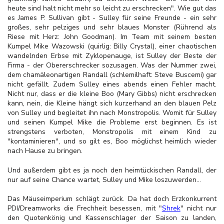
heute sind halt nicht mehr so leicht zu erschrecken". Wie gut das
es James P. Sullivan gibt - Sulley für seine Freunde - ein sehr
großes, sehr pelziges und sehr blaues Monster (Rührend als
Riese mit Herz: John Goodman). Im Team mit seinem besten
Kumpel Mike Wazowski (quirlig: Billy Crystal), einer chaotischen
wandelnden Erbse mit Zyklopenauge, ist Sulley der Beste der
Firma - der Obererschrecker sozusagen. Was der Nummer zwei,
dem chamäleonartigen Randall (schlemilhaft: Steve Buscemi) gar
nicht gefällt. Zudem Sulley eines abends einen Fehler macht.
Nicht nur, dass er die kleine Boo (Mary Gibbs) nicht erschrecken
kann, nein, die Kleine hängt sich kurzerhand an den blauen Pelz
von Sulley und begleitet ihn nach Monstropolis. Womit für Sulley
und seinen Kumpel Mike die Probleme erst beginnen. Es ist
strengstens verboten, Monstropolis mit einem Kind zu
"kontaminieren", und so gilt es, Boo möglichst heimlich wieder
nach Hause zu bringen.
Und außerdem gibt es ja noch den heimtückischen Randall, der
nur auf seine Chance wartet, Sulley und Mike loszuwerden…
Das Mäuseimperium schlägt zurück. Da hat doch Erzkonkurrent
PDI/Dreamworks die Frechheit besessen, mit "
Shrek
" nicht nur
den Quotenkönig und Kassenschlager der Saison zu landen,