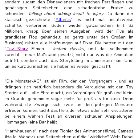
sondern zudem den Disneydienern mit frechen Persiflagen und
gehässigen Seitenhieben eine schadenfrohe Fratze zu
schneiden.
Talking about adding insult to injury
. Da dann der
klassisch gezeichnete "
Atlantis
" es nicht mal ansatzweise
schaffte, verlorenen Boden wieder gutzumachen (mit 83
Millionen, knapp über seinen Ausgaben, wird der Film als
grandioser Flop gehandelt, so gehts unter den Großen im
Business) ruhten alle Hoffnungen auf Pixar. Die hatten mit den
"
Toy Story
"-Filmen -
instant classics
, und das vollkommen
zurecht - neue Maßstäbe gesetzt, nicht nur was die Animation
betrifft, sondern auch das Storytelling im animierten Film. Und,
um es kurz zu machen, sie haben es wieder geschafft.
"Die Monster-AG" ist ein Film, der den Vorgängern - und es
drängen sich natürlich besonders die Vergleiche mit den Toy
Stories auf - alle Ehre macht, ein Vergnügen für groß und klein,
im Grunde genommen sogar mehr für groß als für klein. Denn
während die Zwerge sich zwar an den putzigen Monstern
erfreuen können, lacht das Herz der etwas oder sehr viel älteren
bei einem wahren Fest an diversen schlauen Anspielungen,
Hommagen (eine Bar heißt
"Harryhausen's", nach dem Pionier des Animationsfilms), Cameos
(Hallo, Woody!), und Seitenhieben auf die "wirkliche" Welt. Dabei