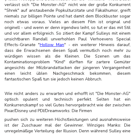
verlässt sich "Die Monster-AG" nicht wie der große Konkurrent
"Shrek" auf anstaubende Popkulturzitate und Fäkalhumor, greift
niemals zur billigen Pointe und hat damit dem Blockbuster sogar
noch etwas voraus. Vieles an diesem Film ist original und
originell - und wenn er denn irgendwo leiht, so tut er das mit Stil
und vor allem erfolgreich. So zitiert der Kampf Sulleys mit einem
unsichtbaren Randall unverhohlen Paul Verhoevens Special
Effects-Granate "
Hollow Man
" - ein weiterer Hinweis darauf,
dass die Erwachsenen diesen Spaß vermutlich noch mehr zu
würdigen wissen als die Kleinen. Die Szenen um das
Kontaminationsproblem "Kind" dürften für zartere Gemüter
angesichts der Milzbrandattacken der jüngeren Vergangenheit
einen leicht üblen Nachgeschmack bekommen, diesem
fantastischen Spaß tun sie jedoch keinen Abbruch.
Wie nicht anders zu erwarten und erhofft ist "Die Monster-AG"
optisch opulent und technisch perfekt. Selten hat ein
Konkurrenzkampf so viel Gutes hervorgebracht wie der zwischen
Pixar/Disney und PDI/Dreamworks: Die Firmen
pushen sich zu weiteren Höchstleistungen und ausnahmsweise
ist der Zuschauer mal der Gewinner. Winziges Manko: Die
unregelmäßige Verteilung der Illusion. Denn während Sulley eine