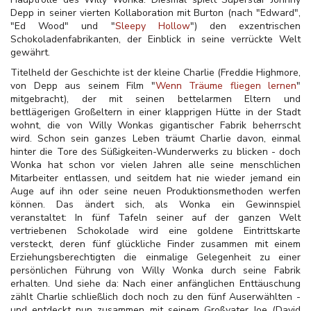
Depp in seiner vierten Kollaboration mit Burton (nach "Edward",
"Ed Wood" und "
Sleepy Hollow
") den exzentrischen
Schokoladenfabrikanten, der Einblick in seine verrückte Welt
gewährt.
Titelheld der Geschichte ist der kleine Charlie (Freddie Highmore,
von Depp aus seinem Film "
Wenn Träume fliegen lernen
"
mitgebracht), der mit seinen bettelarmen Eltern und
bettlägerigen Großeltern in einer klapprigen Hütte in der Stadt
wohnt, die von Willy Wonkas gigantischer Fabrik beherrscht
wird. Schon sein ganzes Leben träumt Charlie davon, einmal
hinter die Tore des Süßigkeiten-Wunderwerks zu blicken - doch
Wonka hat schon vor vielen Jahren alle seine menschlichen
Mitarbeiter entlassen, und seitdem hat nie wieder jemand ein
Auge auf ihn oder seine neuen Produktionsmethoden werfen
können. Das ändert sich, als Wonka ein Gewinnspiel
veranstaltet: In fünf Tafeln seiner auf der ganzen Welt
vertriebenen Schokolade wird eine goldene Eintrittskarte
versteckt, deren fünf glückliche Finder zusammen mit einem
Erziehungsberechtigten die einmalige Gelegenheit zu einer
persönlichen Führung von Willy Wonka durch seine Fabrik
erhalten. Und siehe da: Nach einer anfänglichen Enttäuschung
zählt Charlie schließlich doch noch zu den fünf Auserwählten -
und entdeckt nun zusammen mit seinem Großvater Joe (David