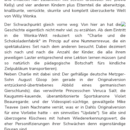
Kelly) und vier anderen Kindern plus Elternteil die aberwitzige,
knallbunte, verrückte, skurrile und komplett überzuckerte Welt
von Willy Wonka.
Der Schwachpunkt gleich vorne weg: Von hier an hat die
Geschichte eigentlich nicht mehr viel zu erzählen. Ab dem Eintritt
in die Wonka-Welt reduziert sich "Charlie und die
Schokoladenfabrik" im Prinzip auf eine Nummernrevue, die ein
spektakuläres Set nach dem anderen besucht. Dabei dezimiert
sich nach und nach die Anzahl der Kinder, die alle ihrem
jeweiligen Laster entsprechend eine Lektion lernen müssen (und
so natürlich die pädagogische Botschaft fürs kindliche
Zielpublikum transportieren).
Neben Charlie mit dabei sind: Der gefräßige deutsche Metzger-
Sohn August Gloop (ein gerade in der Originalversion
entzückend-übertriebenes Abbild eines germanischen
Gierschlunds); das verwöhnte Prinzesschen Veruca Salt; die
Kaugummi-kauende, überambitionierte Sportskanone Violet
Beauregarde; und der Videospiel-süchtige, gewaltgeile Mike
Teavee (sein Nachname verrät, was er in Dahls Originalversion
für eine Vorliebe hatte - ein sinnvolles "Update"). Sie alle sind
überzogene Klischees mit hohem Wiedererkennungswert, die
eher Personifizierungen ihrer Schwächen denn eigenständige
Figuren sind.