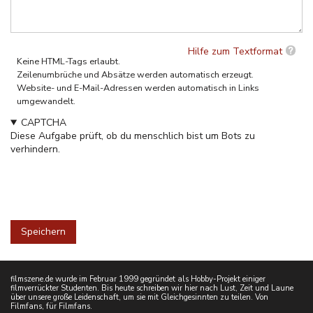
Hilfe zum Textformat
Keine HTML-Tags erlaubt.
Zeilenumbrüche und Absätze werden automatisch erzeugt.
Website- und E-Mail-Adressen werden automatisch in Links
umgewandelt.
CAPTCHA
Diese Aufgabe prüft, ob du menschlich bist um Bots zu
verhindern.
filmszene.de wurde im Februar 1999 gegründet als Hobby-Projekt einiger
filmverrückter Studenten. Bis heute schreiben wir hier nach Lust, Zeit und Laune
über unsere große Leidenschaft, um sie mit Gleichgesinnten zu teilen. Von
Filmfans, für Filmfans.