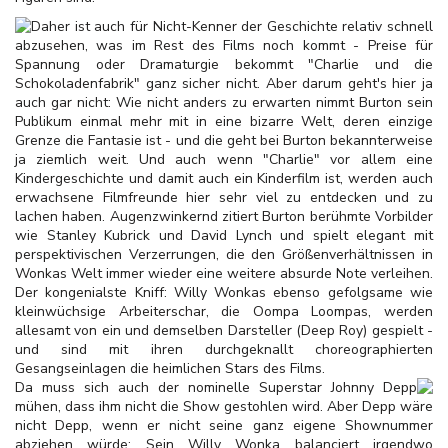
Daher ist auch für Nicht-Kenner der Geschichte relativ schnell
abzusehen, was im Rest des Films noch kommt - Preise für
Spannung oder Dramaturgie bekommt "Charlie und die
Schokoladenfabrik" ganz sicher nicht. Aber darum geht's hier ja
auch gar nicht: Wie nicht anders zu erwarten nimmt Burton sein
Publikum einmal mehr mit in eine bizarre Welt, deren einzige
Grenze die Fantasie ist - und die geht bei Burton bekannterweise
ja ziemlich weit. Und auch wenn "Charlie" vor allem eine
Kindergeschichte und damit auch ein Kinderfilm ist, werden auch
erwachsene Filmfreunde hier sehr viel zu entdecken und zu
lachen haben. Augenzwinkernd zitiert Burton berühmte Vorbilder
wie Stanley Kubrick und David Lynch und spielt elegant mit
perspektivischen Verzerrungen, die den Größenverhältnissen in
Wonkas Welt immer wieder eine weitere absurde Note verleihen.
Der kongenialste Kniff: Willy Wonkas ebenso gefolgsame wie
kleinwüchsige Arbeiterschar, die Oompa Loompas, werden
allesamt von ein und demselben Darsteller (Deep Roy) gespielt -
und sind mit ihren durchgeknallt choreographierten
Gesangseinlagen die heimlichen Stars des Films.
Da muss sich auch der nominelle Superstar Johnny Depp
mühen, dass ihm nicht die Show gestohlen wird. Aber Depp wäre
nicht Depp, wenn er nicht seine ganz eigene Shownummer
abziehen würde: Sein Willy Wonka balanciert irgendwo