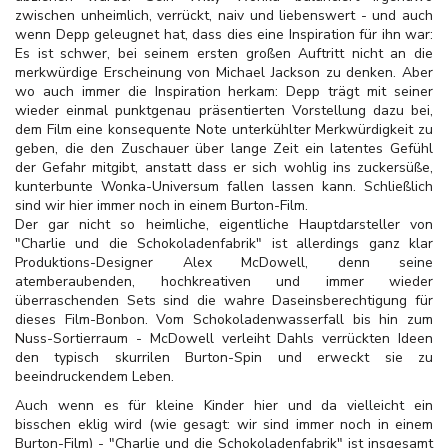
zwischen unheimlich, verrückt, naiv und liebenswert - und auch
wenn Depp geleugnet hat, dass dies eine Inspiration für ihn war:
Es ist schwer, bei seinem ersten großen Auftritt nicht an die
merkwürdige Erscheinung von Michael Jackson zu denken. Aber
wo auch immer die Inspiration herkam: Depp trägt mit seiner
wieder einmal punktgenau präsentierten Vorstellung dazu bei,
dem Film eine konsequente Note unterkühlter Merkwürdigkeit zu
geben, die den Zuschauer über lange Zeit ein latentes Gefühl
der Gefahr mitgibt, anstatt dass er sich wohlig ins zuckersüße,
kunterbunte Wonka-Universum fallen lassen kann. Schließlich
sind wir hier immer noch in einem Burton-Film.
Der gar nicht so heimliche, eigentliche Hauptdarsteller von
"Charlie und die Schokoladenfabrik" ist allerdings ganz klar
Produktions-Designer Alex McDowell, denn seine
atemberaubenden, hochkreativen und immer wieder
überraschenden Sets sind die wahre Daseinsberechtigung für
dieses Film-Bonbon. Vom Schokoladenwasserfall bis hin zum
Nuss-Sortierraum - McDowell verleiht Dahls verrückten Ideen
den typisch skurrilen Burton-Spin und erweckt sie zu
beeindruckendem Leben.
Auch wenn es für kleine Kinder hier und da vielleicht ein
bisschen eklig wird (wie gesagt: wir sind immer noch in einem
Burton-Film) - "Charlie und die Schokoladenfabrik" ist insgesamt