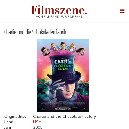
Direkt
Filmszene.
zum
Togg
Inhalt
navi
VON FILMFANS, FÜR FILMFANS
Charlie und die Schokoladenfabrik
Originaltitel
Charlie and the Chocolate Factory
Land
USA
Jahr
2005