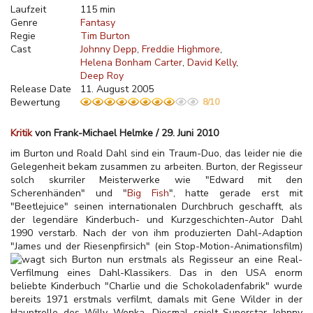
Laufzeit
115 min
Genre
Fantasy
Regie
Tim Burton
Cast
Johnny Depp
Freddie Highmore
Helena Bonham Carter
David Kelly
Deep Roy
Release Date
11. August 2005
Bewertung
8/10
Kritik
von Frank-Michael Helmke / 29. Juni 2010
im Burton und Roald Dahl sind ein Traum-Duo, das leider nie die
Gelegenheit bekam zusammen zu arbeiten. Burton, der Regisseur
solch skurriler Meisterwerke wie "Edward mit den
Scherenhänden" und "
Big Fish
", hatte gerade erst mit
"Beetlejuice" seinen internationalen Durchbruch geschafft, als
der legendäre Kinderbuch- und Kurzgeschichten-Autor Dahl
1990 verstarb. Nach der von ihm produzierten Dahl-Adaption
"James und der Riesenpfirsich" (ein Stop-Motion-Animationsfilm)
wagt sich Burton nun erstmals als Regisseur an eine Real-
Verfilmung eines Dahl-Klassikers. Das in den USA enorm
beliebte Kinderbuch "Charlie und die Schokoladenfabrik" wurde
bereits 1971 erstmals verfilmt, damals mit Gene Wilder in der
Hauptrolle des Willy Wonka. Diesmal spielt Superstar Johnny