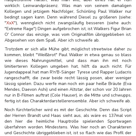
wirklich: Leinwandpräsenz. Was man von seinem damaligen
Kollegen und jetzigem Nachfolger, Schönling Paul Walker nur
bedingt sagen kann. Denn während Diesel zu größeren (siehe:
"
XxX
"), wenngleich nicht zwangsläufig besseren (siehe auch:
"Extreme Rage") Dingen aufgebrochen ist, ist Walkers Figur Brian
O' Connor das einzige, was vom Originalfilm übriggeblieben ist.
Abgesehen von dem Spaß. Aber ich schweife ab.
Trotzdem er sich alle Mühe gibt, möglichst streetwise daher zu
kommen, bleibt "Weißbrot" Paul Walker in etwa genau so blass
wie dieses Nahrungsmittel, und dass man ihn mit noch
limitierteren Kollegen umgeben hat, hilft da auch nicht. Für
Jugendappeal hat man R'n'B-Sänger Tyrese und Rapper Ludacris
rangeschafft, die zwar beide recht lässig posen, aber weniger
lässig spielen. Dazu werfe man noch ein paar heiße Bräute (Eva
Mendes, Daevon Ashi) und einen Altstar, der schon vor 20 Jahren
nur in B-Filmen auftrat (Cole Hauser), in die Mitte und schwupps,
fertig ist das Charakterdarstellerensemble. Aber ich schweife ab.
Noch fürchterlicher wird es mit der Geschichte. Denn das Script
der Herren Brandt und Haas sieht aus, als wäre es 137mal von
den hier die heimliche Hauptrolle spielenden Sportwagen
überfahren worden. Mindestens. Was hier noch an Charakteren
und Geschichte übriggeblieben ist, ist so flach wie das Profil der