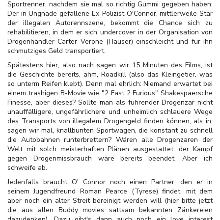
Sportrenner, nachdem sie mal so richtig Gummi gegeben haben:
Der in Ungnade gefallene Ex-Polizist O'Connor, mittlerweile Star
der illegalen Autorennszene, bekommt die Chance sich zu
rehabilitieren, in dem er sich undercover in der Organisation von
Drogenhändler Carter Verone (Hauser) einschleicht und für ihn
schmutziges Geld transportiert.
Spätestens hier, also nach sagen wir 15 Minuten des Films, ist
die Geschichte bereits, ähm, Roadkill (also das Kleingetier, was
so unterm Reifen klebt). Denn mal ehrlich: Niemand erwartet bei
einem trashigen B-Movie wie "2 Fast 2 Furious" Shakespaersche
Finesse, aber dieses? Sollte man als führender Drogenzar nicht
unauffälligere, ungefährlichere und unheimlich schlauere Wege
des Transports von illegalem Drogengeld finden können, als in,
sagen wir mal, knallbunten Sportwagen, die konstant zu schnell
die Autobahnen runterbrettern? Wären alle Drogenzaren der
Welt mit solch meisterhaften Plänen ausgestattet, der Kampf
gegen Drogenmissbrauch wäre bereits beendet. Aber ich
schweife ab.
Jedenfalls braucht O' Connor noch einen Partner, den er in
seinem Jugendfreund Roman Pearce (Tyrese) findet, mit dem
aber noch ein alter Streit bereinigt werden will (hier bitte jetzt
die aus allen Buddy movies sattsam bekannten Zänkereien
dazudenken). Dazu gibt's dann auch noch ein love interest