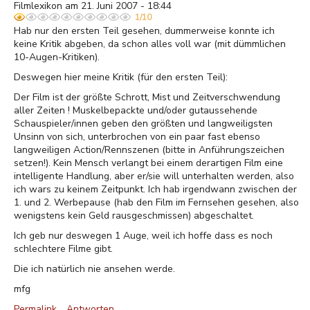
Filmlexikon am 21. Juni 2007 - 18:44
1/10
Hab nur den ersten Teil gesehen, dummerweise konnte ich
keine Kritik abgeben, da schon alles voll war (mit dümmlichen
10-Augen-Kritiken).
Deswegen hier meine Kritik (für den ersten Teil):
Der Film ist der größte Schrott, Mist und Zeitverschwendung
aller Zeiten ! Muskelbepackte und/oder gutaussehende
Schauspieler/innen geben den größten und langweiligsten
Unsinn von sich, unterbrochen von ein paar fast ebenso
langweiligen Action/Rennszenen (bitte in Anführungszeichen
setzen!). Kein Mensch verlangt bei einem derartigen Film eine
intelligente Handlung, aber er/sie will unterhalten werden, also
ich wars zu keinem Zeitpunkt. Ich hab irgendwann zwischen der
1. und 2. Werbepause (hab den Film im Fernsehen gesehen, also
wenigstens kein Geld rausgeschmissen) abgeschaltet.
Ich geb nur deswegen 1 Auge, weil ich hoffe dass es noch
schlechtere Filme gibt.
Die ich natürlich nie ansehen werde.
mfg
Permalink
Antworten