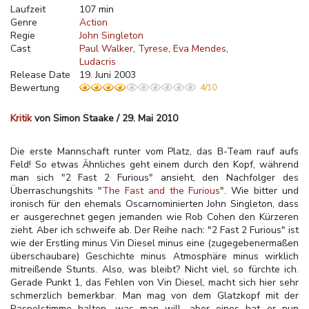
Laufzeit
107 min
Genre
Action
Regie
John Singleton
Cast
Paul Walker
Tyrese
Eva Mendes
Ludacris
Release Date
19. Juni 2003
Bewertung
4/10
Kritik
von Simon Staake / 29. Mai 2010
Die erste Mannschaft runter vom Platz, das B-Team rauf aufs
Feld! So etwas Ähnliches geht einem durch den Kopf, während
man sich "2 Fast 2 Furious" ansieht, den Nachfolger des
Überraschungshits "
The Fast and the Furious
". Wie bitter und
ironisch für den ehemals Oscarnominierten John Singleton, dass
er ausgerechnet gegen jemanden wie Rob Cohen den Kürzeren
zieht. Aber ich schweife ab. Der Reihe nach: "2 Fast 2 Furious" ist
wie der Erstling minus Vin Diesel minus eine (zugegebenermaßen
überschaubare) Geschichte minus Atmosphäre minus wirklich
mitreißende Stunts. Also, was bleibt? Nicht viel, so fürchte ich.
Gerade Punkt 1, das Fehlen von Vin Diesel, macht sich hier sehr
schmerzlich bemerkbar. Man mag von dem Glatzkopf mit der
Raspelstimme halten, was man will, aber eines hat er nun