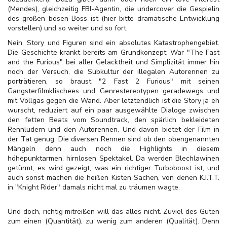
(Mendes), gleichzeitig FBI-Agentin, die undercover die Gespielin
des großen bösen Boss ist (hier bitte dramatische Entwicklung
vorstellen) und so weiter und so fort.
Nein, Story und Figuren sind ein absolutes Katastrophengebiet.
Die Geschichte krankt bereits am Grundkonzept: War "The Fast
and the Furious" bei aller Gelacktheit und Simplizität immer hin
noch der Versuch, die Subkultur der illegalen Autorennen zu
porträtieren, so braust "2 Fast 2 Furious" mit seinen
Gangsterfilmklischees und Genrestereotypen geradewegs und
mit Vollgas gegen die Wand. Aber letztendlich ist die Story ja eh
wurscht, reduziert auf ein paar ausgewählte Dialoge zwischen
den fetten Beats vom Soundtrack, den spärlich bekleideten
Rennludern und den Autorennen. Und davon bietet der Film in
der Tat genug. Die diversen Rennen sind ob den obengenannten
Mängeln denn auch noch die Highlights in diesem
höhepunktarmen, hirnlosen Spektakel. Da werden Blechlawinen
getürmt, es wird gezeigt, was ein richtiger Turboboost ist, und
auch sonst machen die heißen Kisten Sachen, von denen K.I.T.T.
in "Knight Rider" damals nicht mal zu träumen wagte.
Und doch, richtig mitreißen will das alles nicht. Zuviel des Guten
zum einen (Quantität), zu wenig zum anderen (Qualität). Denn