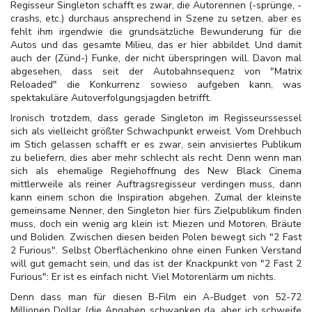
Regisseur Singleton schafft es zwar, die Autorennen (-sprünge, -
crashs, etc.) durchaus ansprechend in Szene zu setzen, aber es
fehlt ihm irgendwie die grundsätzliche Bewunderung für die
Autos und das gesamte Milieu, das er hier abbildet. Und damit
auch der (Zünd-) Funke, der nicht überspringen will. Davon mal
abgesehen, dass seit der Autobahnsequenz von "Matrix
Reloaded" die Konkurrenz sowieso aufgeben kann, was
spektakuläre Autoverfolgungsjagden betrifft.
Ironisch trotzdem, dass gerade Singleton im Regisseurssessel
sich als vielleicht größter Schwachpunkt erweist. Vom Drehbuch
im Stich gelassen schafft er es zwar, sein anvisiertes Publikum
zu beliefern, dies aber mehr schlecht als recht. Denn wenn man
sich als ehemalige Regiehoffnung des New Black Cinema
mittlerweile als reiner Auftragsregisseur verdingen muss, dann
kann einem schon die Inspiration abgehen. Zumal der kleinste
gemeinsame Nenner, den Singleton hier fürs Zielpublikum finden
muss, doch ein wenig arg klein ist: Miezen und Motoren, Bräute
und Boliden. Zwischen diesen beiden Polen bewegt sich "2 Fast
2 Furious". Selbst Oberflächenkino ohne einen Funken Verstand
will gut gemacht sein, und das ist der Knackpunkt von "2 Fast 2
Furious": Er ist es einfach nicht. Viel Motorenlärm um nichts.
Denn dass man für diesen B-Film ein A-Budget von 52-72
Millionen Dollar (die Angaben schwanken da, aber ich schweife