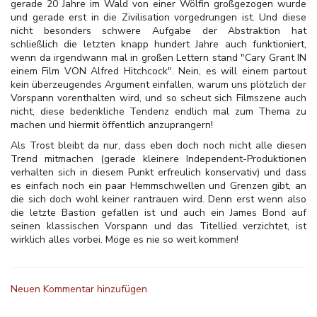
gerade 20 Jahre im Wald von einer Wölfin großgezogen wurde
und gerade erst in die Zivilisation vorgedrungen ist. Und diese
nicht besonders schwere Aufgabe der Abstraktion hat
schließlich die letzten knapp hundert Jahre auch funktioniert,
wenn da irgendwann mal in großen Lettern stand "Cary Grant IN
einem Film VON Alfred Hitchcock". Nein, es will einem partout
kein überzeugendes Argument einfallen, warum uns plötzlich der
Vorspann vorenthalten wird, und so scheut sich Filmszene auch
nicht, diese bedenkliche Tendenz endlich mal zum Thema zu
machen und hiermit öffentlich anzuprangern!
Als Trost bleibt da nur, dass eben doch noch nicht alle diesen
Trend mitmachen (gerade kleinere Independent-Produktionen
verhalten sich in diesem Punkt erfreulich konservativ) und dass
es einfach noch ein paar Hemmschwellen und Grenzen gibt, an
die sich doch wohl keiner rantrauen wird. Denn erst wenn also
die letzte Bastion gefallen ist und auch ein James Bond auf
seinen klassischen Vorspann und das Titellied verzichtet, ist
wirklich alles vorbei. Möge es nie so weit kommen!
Neuen Kommentar hinzufügen