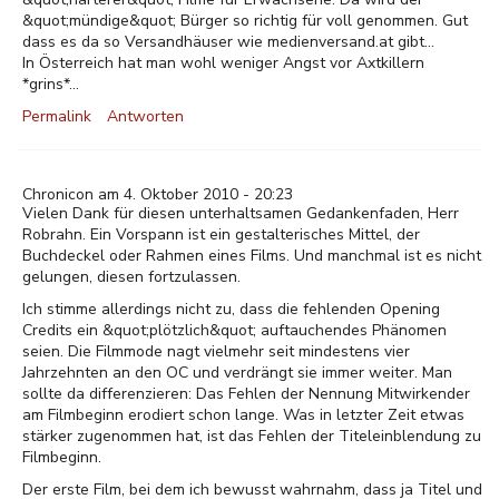
&quot;mündige&quot; Bürger so richtig für voll genommen. Gut
dass es da so Versandhäuser wie medienversand.at gibt...
In Österreich hat man wohl weniger Angst vor Axtkillern
*grins*...
Permalink
Antworten
Chronicon am 4. Oktober 2010 - 20:23
Vielen Dank für diesen unterhaltsamen Gedankenfaden, Herr
Robrahn. Ein Vorspann ist ein gestalterisches Mittel, der
Buchdeckel oder Rahmen eines Films. Und manchmal ist es nicht
gelungen, diesen fortzulassen.
Ich stimme allerdings nicht zu, dass die fehlenden Opening
Credits ein &quot;plötzlich&quot; auftauchendes Phänomen
seien. Die Filmmode nagt vielmehr seit mindestens vier
Jahrzehnten an den OC und verdrängt sie immer weiter. Man
sollte da differenzieren: Das Fehlen der Nennung Mitwirkender
am Filmbeginn erodiert schon lange. Was in letzter Zeit etwas
stärker zugenommen hat, ist das Fehlen der Titeleinblendung zu
Filmbeginn.
Der erste Film, bei dem ich bewusst wahrnahm, dass ja Titel und