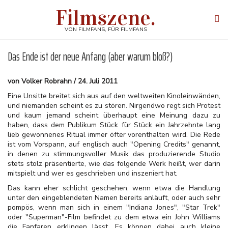
Direkt
Filmszene.
zum
Tog
Inhalt
navi
VON FILMFANS, FÜR FILMFANS
Das Ende ist der neue Anfang (aber warum bloß?)
von Volker Robrahn / 24. Juli 2011
Eine Unsitte breitet sich aus auf den weltweiten Kinoleinwänden,
und niemanden scheint es zu stören. Nirgendwo regt sich Protest
und kaum jemand scheint überhaupt eine Meinung dazu zu
haben, dass dem Publikum Stück für Stück ein Jahrzehnte lang
lieb gewonnenes Ritual immer öfter vorenthalten wird. Die Rede
ist vom Vorspann, auf englisch auch "Opening Credits" genannt,
in denen zu stimmungsvoller Musik das produzierende Studio
stets stolz präsentierte, wie das folgende Werk heißt, wer darin
mitspielt und wer es geschrieben und inszeniert hat.
Das kann eher schlicht geschehen, wenn etwa die Handlung
unter den eingeblendeten Namen bereits anläuft, oder auch sehr
pompös, wenn man sich in einem "Indiana Jones", "Star Trek"
oder "Superman"-Film befindet zu dem etwa ein John Williams
die Fanfaren erklingen lässt. Es können dabei auch kleine