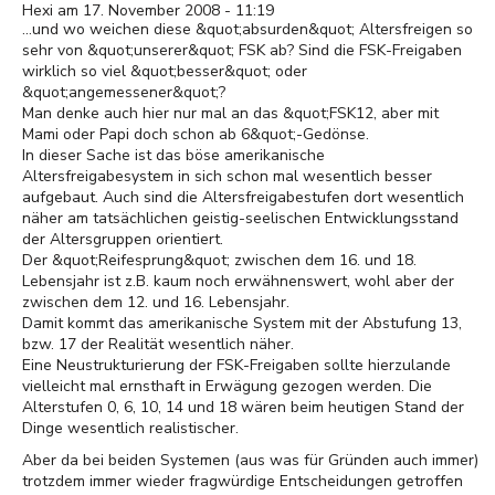
Hexi am 17. November 2008 - 11:19
...und wo weichen diese &quot;absurden&quot; Altersfreigen so
sehr von &quot;unserer&quot; FSK ab? Sind die FSK-Freigaben
wirklich so viel &quot;besser&quot; oder
&quot;angemessener&quot;?
Man denke auch hier nur mal an das &quot;FSK12, aber mit
Mami oder Papi doch schon ab 6&quot;-Gedönse.
In dieser Sache ist das böse amerikanische
Altersfreigabesystem in sich schon mal wesentlich besser
aufgebaut. Auch sind die Altersfreigabestufen dort wesentlich
näher am tatsächlichen geistig-seelischen Entwicklungsstand
der Altersgruppen orientiert.
Der &quot;Reifesprung&quot; zwischen dem 16. und 18.
Lebensjahr ist z.B. kaum noch erwähnenswert, wohl aber der
zwischen dem 12. und 16. Lebensjahr.
Damit kommt das amerikanische System mit der Abstufung 13,
bzw. 17 der Realität wesentlich näher.
Eine Neustrukturierung der FSK-Freigaben sollte hierzulande
vielleicht mal ernsthaft in Erwägung gezogen werden. Die
Alterstufen 0, 6, 10, 14 und 18 wären beim heutigen Stand der
Dinge wesentlich realistischer.
Aber da bei beiden Systemen (aus was für Gründen auch immer)
trotzdem immer wieder fragwürdige Entscheidungen getroffen