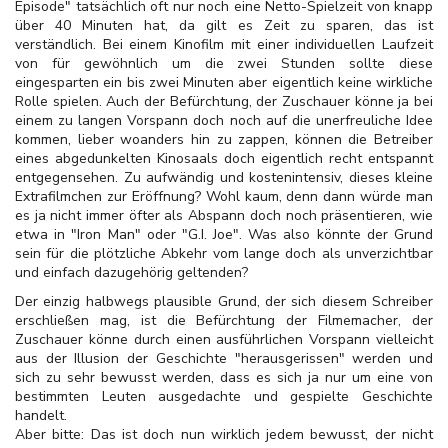
Episode" tatsächlich oft nur noch eine Netto-Spielzeit von knapp
über 40 Minuten hat, da gilt es Zeit zu sparen, das ist
verständlich. Bei einem Kinofilm mit einer individuellen Laufzeit
von für gewöhnlich um die zwei Stunden sollte diese
eingesparten ein bis zwei Minuten aber eigentlich keine wirkliche
Rolle spielen. Auch der Befürchtung, der Zuschauer könne ja bei
einem zu langen Vorspann doch noch auf die unerfreuliche Idee
kommen, lieber woanders hin zu zappen, können die Betreiber
eines abgedunkelten Kinosaals doch eigentlich recht entspannt
entgegensehen. Zu aufwändig und kostenintensiv, dieses kleine
Extrafilmchen zur Eröffnung? Wohl kaum, denn dann würde man
es ja nicht immer öfter als Abspann doch noch präsentieren, wie
etwa in "Iron Man" oder "G.I. Joe". Was also könnte der Grund
sein für die plötzliche Abkehr vom lange doch als unverzichtbar
und einfach dazugehörig geltenden?
Der einzig halbwegs plausible Grund, der sich diesem Schreiber
erschließen mag, ist die Befürchtung der Filmemacher, der
Zuschauer könne durch einen ausführlichen Vorspann vielleicht
aus der Illusion der Geschichte "herausgerissen" werden und
sich zu sehr bewusst werden, dass es sich ja nur um eine von
bestimmten Leuten ausgedachte und gespielte Geschichte
handelt.
Aber bitte: Das ist doch nun wirklich jedem bewusst, der nicht