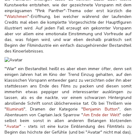
Kunstwerke
entstehen, wie der gezeichnete Vorspann mit dem
einprägsamen "Pink Panther"-Thema oder erst kürzlich die
"
Watchmen
"-Eröffnung, bei welcher während der laufenden
Credits mal eben die komplette Vorgeschichte der Hauptfiguren
illustriert wird. Auf jeden Fall erzeugt ein gekonnter Vorspann
aber vor allem eine emotionale Einstimmung und Vorfreude auf
das, was folgen wird, und war eben deshalb praktisch seit
Beginn der Filmindustrie ein einfach dazugehörender Bestandteil
des Kinoerlebnisses.
"War" ein Bestandteil heißt es aber eben immer öfter, denn seit
einigen Jahren hat im Kino der Trend Einzug gehalten, auf den
klassischen Vorspann entweder ganz zu verzichten oder ihn aber
stattdessen ans Ende des Films zu packen und diesen somit
immerhin etwas peppiger und interessanter ausklingen zu
lassen, als es die nackte, vor einem schwarzen Hintergrund
abrollende Schrift sonst üblicherweise tat. Ob bei Thrillern wie
"
Illuminati
", Dramen der Kategorie "
Benjamin Button
", den
Abenteuern von Captain Jack Sparrow "
Am Ende der Welt
" oder
selbst beim sonst in allen anderen Belangen klotzenden
"
Avatar
" - stets ist eine kurze Einblendung des Filmtitels zu
Beginn das höchste der Gefühle (und bei "Avatar" nicht mal das),