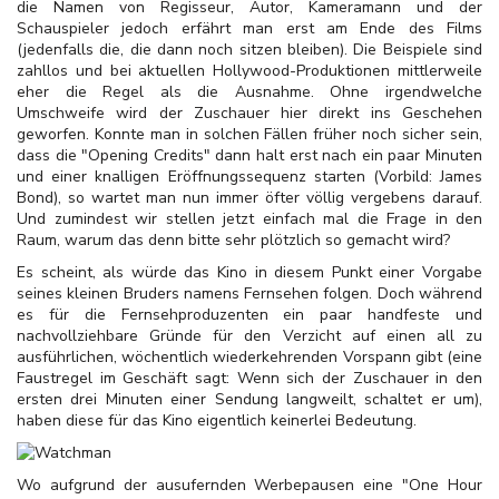
die Namen von Regisseur, Autor, Kameramann und der
Schauspieler jedoch erfährt man erst am Ende des Films
(jedenfalls die, die dann noch sitzen bleiben). Die Beispiele sind
zahllos und bei aktuellen Hollywood-Produktionen mittlerweile
eher die Regel als die Ausnahme. Ohne irgendwelche
Umschweife wird der Zuschauer hier direkt ins Geschehen
geworfen. Konnte man in solchen Fällen früher noch sicher sein,
dass die "Opening Credits" dann halt erst nach ein paar Minuten
und einer knalligen Eröffnungssequenz starten (Vorbild: James
Bond), so wartet man nun immer öfter völlig vergebens darauf.
Und zumindest wir stellen jetzt einfach mal die Frage in den
Raum, warum das denn bitte sehr plötzlich so gemacht wird?
Es scheint, als würde das Kino in diesem Punkt einer Vorgabe
seines kleinen Bruders namens Fernsehen folgen. Doch während
es für die Fernsehproduzenten ein paar handfeste und
nachvollziehbare Gründe für den Verzicht auf einen all zu
ausführlichen, wöchentlich wiederkehrenden Vorspann gibt (eine
Faustregel im Geschäft sagt: Wenn sich der Zuschauer in den
ersten drei Minuten einer Sendung langweilt, schaltet er um),
haben diese für das Kino eigentlich keinerlei Bedeutung.
Wo aufgrund der ausufernden Werbepausen eine "One Hour