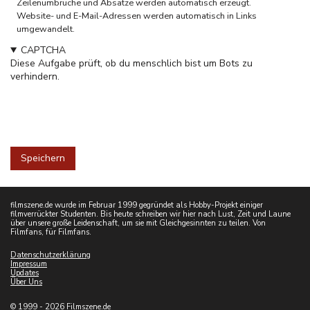
Zeilenumbrüche und Absätze werden automatisch erzeugt.
Website- und E-Mail-Adressen werden automatisch in Links
umgewandelt.
CAPTCHA
Diese Aufgabe prüft, ob du menschlich bist um Bots zu
verhindern.
filmszene.de wurde im Februar 1999 gegründet als Hobby-Projekt einiger
filmverrückter Studenten. Bis heute schreiben wir hier nach Lust, Zeit und Laune
über unsere große Leidenschaft, um sie mit Gleichgesinnten zu teilen. Von
Filmfans, für Filmfans.
Datenschutzerklärung
Impressum
Updates
Über Uns
© 1999 - 2026 Filmszene.de