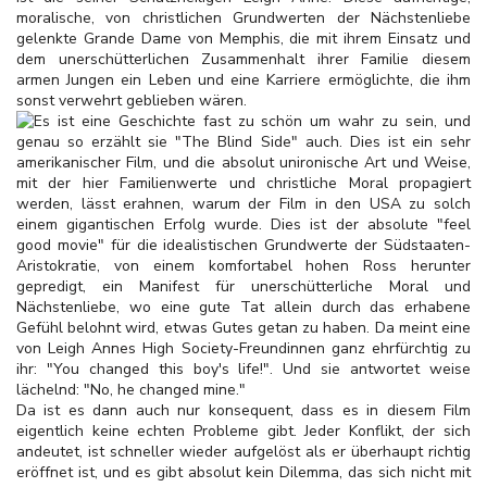
moralische, von christlichen Grundwerten der Nächstenliebe
gelenkte Grande Dame von Memphis, die mit ihrem Einsatz und
dem unerschütterlichen Zusammenhalt ihrer Familie diesem
armen Jungen ein Leben und eine Karriere ermöglichte, die ihm
sonst verwehrt geblieben wären.
Es ist eine Geschichte fast zu schön um wahr zu sein, und
genau so erzählt sie "The Blind Side" auch. Dies ist ein sehr
amerikanischer Film, und die absolut unironische Art und Weise,
mit der hier Familienwerte und christliche Moral propagiert
werden, lässt erahnen, warum der Film in den USA zu solch
einem gigantischen Erfolg wurde. Dies ist der absolute "feel
good movie" für die idealistischen Grundwerte der Südstaaten-
Aristokratie, von einem komfortabel hohen Ross herunter
gepredigt, ein Manifest für unerschütterliche Moral und
Nächstenliebe, wo eine gute Tat allein durch das erhabene
Gefühl belohnt wird, etwas Gutes getan zu haben. Da meint eine
von Leigh Annes High Society-Freundinnen ganz ehrfürchtig zu
ihr: "You changed this boy's life!". Und sie antwortet weise
lächelnd: "No, he changed mine."
Da ist es dann auch nur konsequent, dass es in diesem Film
eigentlich keine echten Probleme gibt. Jeder Konflikt, der sich
andeutet, ist schneller wieder aufgelöst als er überhaupt richtig
eröffnet ist, und es gibt absolut kein Dilemma, das sich nicht mit