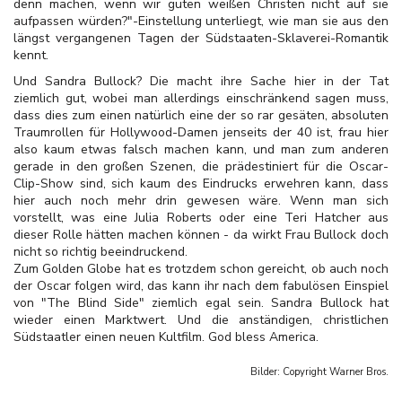
denn machen, wenn wir guten weißen Christen nicht auf sie
aufpassen würden?"-Einstellung unterliegt, wie man sie aus den
längst vergangenen Tagen der Südstaaten-Sklaverei-Romantik
kennt.
Und Sandra Bullock? Die macht ihre Sache hier in der Tat
ziemlich gut, wobei man allerdings einschränkend sagen muss,
dass dies zum einen natürlich eine der so rar gesäten, absoluten
Traumrollen für Hollywood-Damen jenseits der 40 ist, frau hier
also kaum etwas falsch machen kann, und man zum anderen
gerade in den großen Szenen, die prädestiniert für die Oscar-
Clip-Show sind, sich kaum des Eindrucks erwehren kann, dass
hier auch noch mehr drin gewesen wäre. Wenn man sich
vorstellt, was eine Julia Roberts oder eine Teri Hatcher aus
dieser Rolle hätten machen können - da wirkt Frau Bullock doch
nicht so richtig beeindruckend.
Zum Golden Globe hat es trotzdem schon gereicht, ob auch noch
der Oscar folgen wird, das kann ihr nach dem fabulösen Einspiel
von "The Blind Side" ziemlich egal sein. Sandra Bullock hat
wieder einen Marktwert. Und die anständigen, christlichen
Südstaatler einen neuen Kultfilm. God bless America.
Bilder: Copyright
Warner Bros.