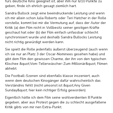
fürs deutsche Kino geeignet ist, aber ihm nur 6/10 Punkte zu
geben, finde ich ehrlich gesagt ziemlich hart.
Sandra Bullock zeigt eine beeindruckende Leistung und wenn
ich mir allein schon Julia Roberts oder Teri Hatcher in der Rolle
vorstelle, kommt bei mir die Vermutung auf, dass der Autor der
Kritik (a) den Film nicht in Vollbesitz seiner geistigen Kräfte
geschaut hat oder (b) der Film einfach unfassbar schlecht
synchronisiert wurde und deshalb Sandra Bullocks Leistung
nicht richtig gewürdigt werden kann.
Sie spielt die Rolle jedenfalls äußerst überzeugend (auch wenn
ich sie nur an Platz 3 der Oscar-Nominees gesehen habe) und
gibt dem Film den gewissen Charme, der ihn von den typischen
Klischee &quot;Vom-Tellerwäscher-Zum-Millionär&quot; Filmen
abhebt.
Die Football-Szenen sind ebenfalls klasse inszeniert, auch
wenn dem deutschen Kinogänger dafür wahrscheinlich das
Verständnis fehlt (nicht umsonst ist &quot;Any Given
Sunday&quot; hier kein richtiger Erfolg geworden).
Eigentlich hätte ich dem Film seine wohlverdienten 8 Punkte
gegeben, aber aus Protest gegen die zu schlecht ausgefallene
Kritik gibts von mir nen Extra-Punkt.