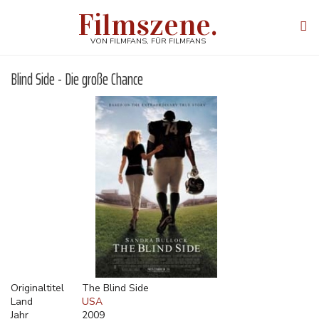
Direkt
Filmszene.
zum
Tog
Inhalt
navi
VON FILMFANS, FÜR FILMFANS
Blind Side - Die große Chance
Originaltitel
The Blind Side
Land
USA
Jahr
2009