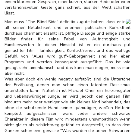
einem klärenden Gespräch, einer kurzen, starken Rede oder einer
verständnisvollen Geste ganz schnell aus der Welt schaffen
lässt.
Man muss "The Blind Side" definitiv zugute halten, dass er in
all seiner Betulichkeit und enormen politischen Korrektheit
durchaus charmant erzählt ist, pfiffige Dialoge und einige starke
Bilder findet für seine Fabel von Aufrichtigkeit und
Familienwerten. In dieser Hinsicht ist er ein durchaus gut
gemachter Film; Harmlosigkeit, Konfliktfreiheit und das wohlige
Gefühl von "Alles wird gut"-Geborgenheit sind hier eben
Programm und werden konsequent ausgeführt. Das ist wie
gesagt sehr amerikanisch, und das kann man mögen, muss man
aber nicht.
Was aber doch ein wenig negativ aufstößt, sind die Untertöne
der Erzählung, denen man schon einen latenten Rassismus
unterstellen kann. Natürlich ist Michael Oher ein herzensguter
und liebenswürdiger Junge, er wird jedoch den ganzen Film
hindurch mehr oder weniger wie ein kleines Kind behandelt, das
ohne die schützende Hand seiner gutmütigen, weißen Retterin
komplett aufgeschmissen wäre. Jeder andere schwarze
Charakter in diesem Film wird mindestens unsympathisch wenn
nicht gleich als schlichtweg gefährlich dargestellt, so dass dem
Ganzen schon eine gewisse "Was würden die armen Schwarzen