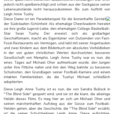
jedoch nicht spielberechtigt und schien aus der Sackgasse seiner
Lebensumstände nicht herauszukommen. Bis zum Auftritt von
Leigh Anne Tuohy.
Diese Dame ist ein Paradebeispiel für die ikonenhafte Gestalt
der Südstaaten-Schönheit: Als ehemalige Cheerleaderin heiratet
sie ihre große Jugend-Liebe, den ehemaligen College-Basketball-
Star Sean Tuohy. Der erweist sich als großartiger
Geschäftsmann, macht als Eigentümer von Dutzenden von Fast-
Food-Restaurants ein Vermögen, und lebt mit seiner Angetrauten
und zwei Kindern aus dem Bilderbuch ein absolutes Vorbildleben
in der von guten christlichen Werten durchsetzten, besseren
Gesellschaft von Memphis. Leigh Anne Tuohy war es nun, die
eines Tages auf Michael Oher aufmerksam wurde, den Jungen
unter ihre Fittiche nahm und ihm den Weg bahnte zu besseren
Schulnoten, den Grundlagen seiner Football-Karriere und einem
intakten Familienleben, da die Tuohys Michael schließlich
adoptierten.
Diese Leigh Anne Tuohy ist es nun, die von Sandra Bullock in
"The Blind Side" gespielt wird, und sie ist die klare, die alleinige
Heldin dieses Films. Es mag hier an sich um Michael Oher und
seinen märchenhaften Aufstieg aus der Gosse zum Football-
Helden gehen, aber die Geschichte, die "The Blind Side" erzählt,
ist die seiner Schutzheiligen Leigh Anne. Diese aufrichtige,