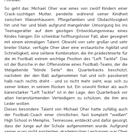
So geht das: Michael Oher war eines von zwölf Kindern einer
Crack-süchtigen Mutter, pendelte während seiner Kindheit
zwischen Waisenhäusern, Pflegefamilien und Obdachlosigkeit
hin und her und blieb aufgrund mangelnder Umsorgung bis ins
Teenageralter auf dem geistigen Entwicklungsniveau eines
Kindes hängen. Ein scheinbar hoffnungsloser Fall, aber gesegnet
mit einem einmaligen Talent: Obwohl von sehr großer und sehr
breiter Statur, verfügte Oher über eine erstaunliche Agilität und
Schnelligkeit, eine seltene Kombination, die ihn prädestinierte für
die im Football extrem wichtige Position des "Left Tackle". Das
ist der Bursche in der Offensivlinie eines Football-Teams, der die
titelgebende "blinde Seite" des Quarterbacks beschützt,
nachdem der den Ball aufgenommen hat und sich passbereit
halb nach rechts dreht - und so nicht mehr sieht, was sich zu
seiner linken, in seinem Rücken tut. Ein sowohl flinker als auch
bärenstarker "Left Tackle" ist in der Lage, den Quarterback vor
allen heranstürmenden Verteidigern zu schützen, die ihm ans
Leder wollen.
Dieses besondere Talent von Michael Oher hatte zufällig auch
der Football-Coach einer christlichen, fast komplett "weißen"
High School in Memphis, Tennessee, entdeckt und dafür gesorgt,
dass der Junge auf der Schule aufgenommen wurde. Aufgrund
seiner quasi nicht existenten akademischen Leistungen war Oher