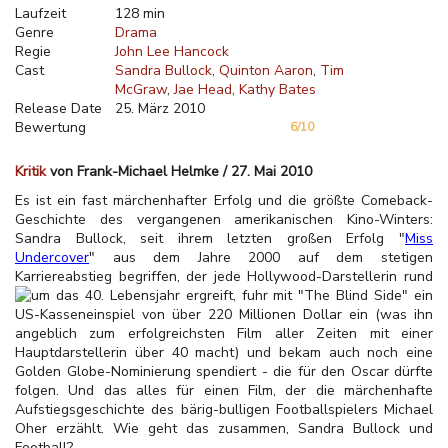
Laufzeit
128 min
Genre
Drama
Regie
John Lee Hancock
Cast
Sandra Bullock
Quinton Aaron
Tim
McGraw
Jae Head
Kathy Bates
Release Date
25. März 2010
Bewertung
6/10
Kritik
von Frank-Michael Helmke / 27. Mai 2010
Es ist ein fast märchenhafter Erfolg und die größte Comeback-
Geschichte des vergangenen amerikanischen Kino-Winters:
Sandra Bullock, seit ihrem letzten großen Erfolg "
Miss
Undercover
" aus dem Jahre 2000 auf dem stetigen
Karriereabstieg begriffen, der jede Hollywood-Darstellerin rund
um das 40. Lebensjahr ergreift, fuhr mit "The Blind Side" ein
US-Kasseneinspiel von über 220 Millionen Dollar ein (was ihn
angeblich zum erfolgreichsten Film aller Zeiten mit einer
Hauptdarstellerin über 40 macht) und bekam auch noch eine
Golden Globe-Nominierung spendiert - die für den Oscar dürfte
folgen. Und das alles für einen Film, der die märchenhafte
Aufstiegsgeschichte des bärig-bulligen Footballspielers Michael
Oher erzählt. Wie geht das zusammen, Sandra Bullock und
Football?