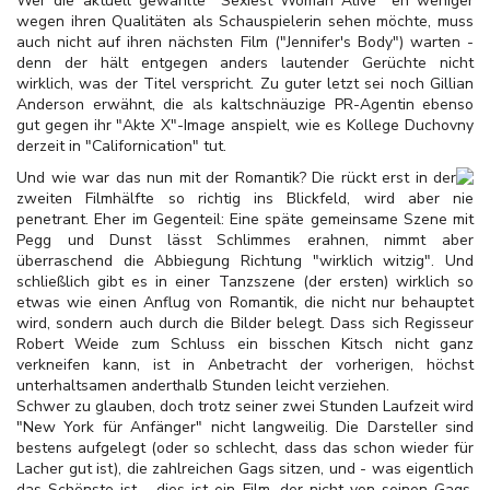
Wer die aktuell gewählte "Sexiest Woman Alive" eh weniger
wegen ihren Qualitäten als Schauspielerin sehen möchte, muss
auch nicht auf ihren nächsten Film ("Jennifer's Body") warten -
denn der hält entgegen anders lautender Gerüchte nicht
wirklich, was der Titel verspricht. Zu guter letzt sei noch Gillian
Anderson erwähnt, die als kaltschnäuzige PR-Agentin ebenso
gut gegen ihr "Akte X"-Image anspielt, wie es Kollege Duchovny
derzeit in "Californication" tut.
Und wie war das nun mit der Romantik? Die rückt erst in der
zweiten Filmhälfte so richtig ins Blickfeld, wird aber nie
penetrant. Eher im Gegenteil: Eine späte gemeinsame Szene mit
Pegg und Dunst lässt Schlimmes erahnen, nimmt aber
überraschend die Abbiegung Richtung "wirklich witzig". Und
schließlich gibt es in einer Tanzszene (der ersten) wirklich so
etwas wie einen Anflug von Romantik, die nicht nur behauptet
wird, sondern auch durch die Bilder belegt. Dass sich Regisseur
Robert Weide zum Schluss ein bisschen Kitsch nicht ganz
verkneifen kann, ist in Anbetracht der vorherigen, höchst
unterhaltsamen anderthalb Stunden leicht verziehen.
Schwer zu glauben, doch trotz seiner zwei Stunden Laufzeit wird
"New York für Anfänger" nicht langweilig. Die Darsteller sind
bestens aufgelegt (oder so schlecht, dass das schon wieder für
Lacher gut ist), die zahlreichen Gags sitzen, und - was eigentlich
das Schönste ist - dies ist ein Film, der nicht von seinen Gags,