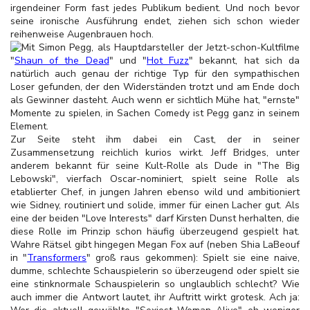
irgendeiner Form fast jedes Publikum bedient. Und noch bevor
seine ironische Ausführung endet, ziehen sich schon wieder
reihenweise Augenbrauen hoch.
Mit Simon Pegg, als Hauptdarsteller der Jetzt-schon-Kultfilme
"
Shaun of the Dead
" und "
Hot Fuzz
" bekannt, hat sich da
natürlich auch genau der richtige Typ für den sympathischen
Loser gefunden, der den Widerständen trotzt und am Ende doch
als Gewinner dasteht. Auch wenn er sichtlich Mühe hat, "ernste"
Momente zu spielen, in Sachen Comedy ist Pegg ganz in seinem
Element.
Zur Seite steht ihm dabei ein Cast, der in seiner
Zusammensetzung reichlich kurios wirkt. Jeff Bridges, unter
anderem bekannt für seine Kult-Rolle als Dude in "The Big
Lebowski", vierfach Oscar-nominiert, spielt seine Rolle als
etablierter Chef, in jungen Jahren ebenso wild und ambitioniert
wie Sidney, routiniert und solide, immer für einen Lacher gut. Als
eine der beiden "Love Interests" darf Kirsten Dunst herhalten, die
diese Rolle im Prinzip schon häufig überzeugend gespielt hat.
Wahre Rätsel gibt hingegen Megan Fox auf (neben Shia LaBeouf
in "
Transformers
" groß raus gekommen): Spielt sie eine naive,
dumme, schlechte Schauspielerin so überzeugend oder spielt sie
eine stinknormale Schauspielerin so unglaublich schlecht? Wie
auch immer die Antwort lautet, ihr Auftritt wirkt grotesk. Ach ja: