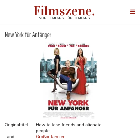
Direkt
Filmszene.
zum
Togg
Inhalt
navi
VON FILMFANS, FÜR FILMFANS
New York für Anfänger
Originaltitel
How to lose friends and alienate
people
Land
Großbritannien