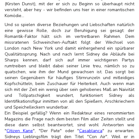
(Kirsten Dunst), mit der er sich zu Beginn so überhaupt nicht
versteht, aber hey - wir befinden uns hier in einer romantischen
Komödie...
Und so spielen diverse Beziehungen und Liebschaften natürlich
eine gewisse Rolle, doch zur Beruhigung sei gesagt: der
Romantik-Faktor hält sich im vertretbaren Rahmen. Dem
missratenen Schweinchen-Auftakt folgt der Wechsel von
London nach New York und damit einhergehend ein spürbarer
Qualitätssprung. Nach und nach lernt Sidney die Abläufe bei
Sharps kennen, darf sich auf immer wichtigeren Partys
rumtreiben und bleibt dabei seiner Linie treu, nämlich so zu
quatschen, wie ihm der Mund gewachsen ist. Das sorgt bei
seinen Gegenübern für häufiges Stirnrunzeln und mitleidiges
Kopfschütteln, beim Zuschauer für Heiterkeit. Auch wenn man
sich mit der Zeit ein wenig über sein gehobenes Maß an Naivität
und Tollpatschigkeit wundert, funktioniert Sidney als
Identifikationsfigur inmitten von all den Spießern, Arschkriechern
und Speichelleckern wunderbar.
Ein Beispiel gefällig? Wenn ein Redakteur eines renommierten
Magazins die Frage nach dem besten Film aller Zeiten stellt und
diese dann selbst beantwortet, sind wohl Antworten wie
"
Citizen Kane
", "Der Pate" oder "
Casablanca
" zu erwarten.
Sidneys Lieblingsfilm trägt den Titel "Con Air". Weil er in