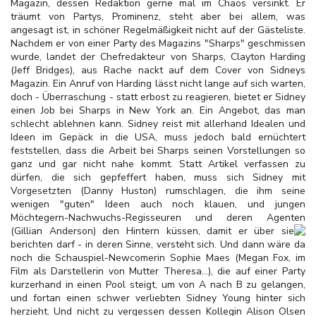
Magazin, dessen Redaktion gerne mal im Chaos versinkt. Er
träumt von Partys, Prominenz, steht aber bei allem, was
angesagt ist, in schöner Regelmäßigkeit nicht auf der Gästeliste.
Nachdem er von einer Party des Magazins "Sharps" geschmissen
wurde, landet der Chefredakteur von Sharps, Clayton Harding
(Jeff Bridges), aus Rache nackt auf dem Cover von Sidneys
Magazin. Ein Anruf von Harding lässt nicht lange auf sich warten,
doch - Überraschung - statt erbost zu reagieren, bietet er Sidney
einen Job bei Sharps in New York an. Ein Angebot, das man
schlecht ablehnen kann. Sidney reist mit allerhand Idealen und
Ideen im Gepäck in die USA, muss jedoch bald ernüchtert
feststellen, dass die Arbeit bei Sharps seinen Vorstellungen so
ganz und gar nicht nahe kommt. Statt Artikel verfassen zu
dürfen, die sich gepfeffert haben, muss sich Sidney mit
Vorgesetzten (Danny Huston) rumschlagen, die ihm seine
wenigen "guten" Ideen auch noch klauen, und jungen
Möchtegern-Nachwuchs-Regisseuren und deren Agenten
(Gillian Anderson) den
Hintern küssen, damit er über sie
berichten darf - in deren Sinne, versteht sich. Und dann wäre da
noch die Schauspiel-Newcomerin Sophie Maes (Megan Fox, im
Film als Darstellerin von Mutter Theresa...), die auf einer Party
kurzerhand in einen Pool steigt, um von A nach B zu gelangen,
und fortan einen schwer verliebten Sidney Young hinter sich
herzieht. Und nicht zu vergessen dessen Kollegin Alison Olsen