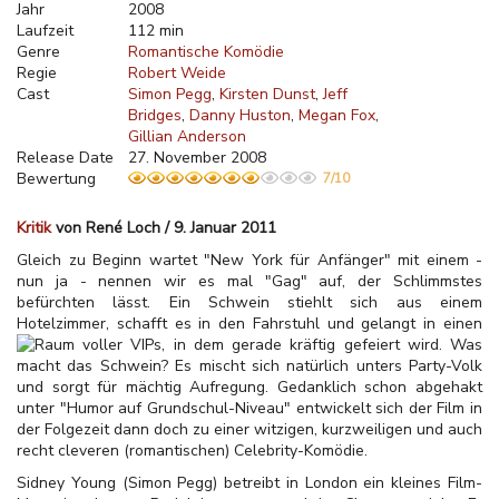
Jahr
2008
Laufzeit
112 min
Genre
Romantische Komödie
Regie
Robert Weide
Cast
Simon Pegg
Kirsten Dunst
Jeff
Bridges
Danny Huston
Megan Fox
Gillian Anderson
Release Date
27. November 2008
Bewertung
7/10
Kritik
von René Loch / 9. Januar 2011
Gleich zu Beginn wartet "New York für Anfänger" mit einem -
nun ja - nennen wir es mal "Gag" auf, der Schlimmstes
befürchten lässt. Ein Schwein stiehlt sich aus einem
Hotelzimmer, schafft es in den Fahrstuhl und gelangt in einen
Raum voller VIPs, in dem gerade kräftig gefeiert wird. Was
macht das Schwein? Es mischt sich natürlich unters Party-Volk
und sorgt für mächtig Aufregung. Gedanklich schon abgehakt
unter "Humor auf Grundschul-Niveau" entwickelt sich der Film in
der Folgezeit dann doch zu einer witzigen, kurzweiligen und auch
recht cleveren (romantischen) Celebrity-Komödie.
Sidney Young (Simon Pegg) betreibt in London ein kleines Film-