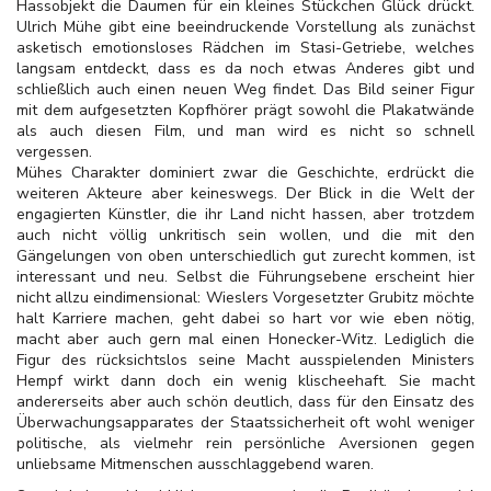
Hassobjekt die Daumen für ein kleines Stückchen Glück drückt.
Ulrich Mühe gibt eine beeindruckende Vorstellung als zunächst
asketisch emotionsloses Rädchen im Stasi-Getriebe, welches
langsam entdeckt, dass es da noch etwas Anderes gibt und
schließlich auch einen neuen Weg findet. Das Bild seiner Figur
mit dem aufgesetzten Kopfhörer prägt sowohl die Plakatwände
als auch diesen Film, und man wird es nicht so schnell
vergessen.
Mühes Charakter dominiert zwar die Geschichte, erdrückt die
weiteren Akteure aber keineswegs. Der Blick in die Welt der
engagierten Künstler, die ihr Land nicht hassen, aber trotzdem
auch nicht völlig unkritisch sein wollen, und die mit den
Gängelungen von oben unterschiedlich gut zurecht kommen, ist
interessant und neu. Selbst die Führungsebene erscheint hier
nicht allzu eindimensional: Wieslers Vorgesetzter Grubitz möchte
halt Karriere machen, geht dabei so hart vor wie eben nötig,
macht aber auch gern mal einen Honecker-Witz. Lediglich die
Figur des
rücksichtslos seine Macht ausspielenden Ministers
Hempf wirkt dann doch ein wenig klischeehaft. Sie macht
andererseits aber auch schön deutlich, dass für den Einsatz des
Überwachungsapparates der Staatssicherheit oft wohl weniger
politische, als vielmehr rein persönliche Aversionen gegen
unliebsame Mitmenschen ausschlaggebend waren.