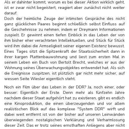
Als er dahinter kommt, worum es bei dieser Aktion wirklich geht,
ist er zwar nicht begeistert, reagiert aber zunächst nicht weiter
darauf.
Doch der heimliche Zeuge der intimsten Gespräche des nicht
ganz glücklichen Paares beginnt schließlich selbst Einfluss auf
die Geschehnisse zu nehmen, indem er Dreymann Informationen
zuspielt. Er gewinnt einen tiefen Einblick in das Leben der von
ihm bisher eher verachteten Intellektuellen, und Stück für Stück
wird ihm dabei die Armseligkeit seiner eigenen Existenz bewusst.
Eines Tages sitzt die Spitzenkraft der Staatssicherheit dann in
ihrer kargen Plattenbauwohnung und liest zum ersten Mal in
seinem Leben ein Buch von Bertolt Brecht, welches er aus der
Wohnung seines Überwachungsobjektes entwendet hat. Als sich
die Ereignisse zuspitzen, ist plötzlich gar nicht mehr sicher, auf
wessen Seite Wiesler eigentlich steht.
Noch ein Film über das Leben in der DDR? Ja, noch einer, oder
besser: Eigentlich der Erste. Denn mehr als fünfzehn Jahre
nachdem dieser Staat aufgehört hat zu existieren, gibt es endlich
eine Kinoproduktion, die einen überzeugenden und vor allem
realistischen Blick auf das komplexe "System DDR" wirft und
dabei weit entfernt ist von der bisher auf unseren Leinwänden
überwiegenden nostalgischen Verklärung und Verharmlosung
dieser Zeit. Das er trotz seines ernsthaften Anliegens aber nicht