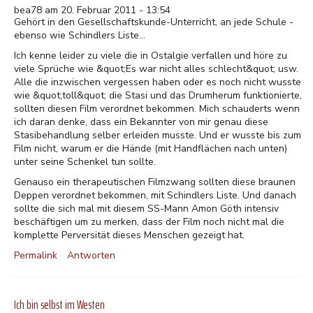
bea78 am 20. Februar 2011 - 13:54
Gehört in den Gesellschaftskunde-Unterricht, an jede Schule -
ebenso wie Schindlers Liste...
Ich kenne leider zu viele die in Ostalgie verfallen und höre zu
viele Sprüche wie &quot;Es war nicht alles schlecht&quot; usw.
Alle die inzwischen vergessen haben oder es noch nicht wusste
wie &quot;toll&quot; die Stasi und das Drumherum funktionierte,
sollten diesen Film verordnet bekommen. Mich schauderts wenn
ich daran denke, dass ein Bekannter von mir genau diese
Stasibehandlung selber erleiden musste. Und er wusste bis zum
Film nicht, warum er die Hände (mit Handflächen nach unten)
unter seine Schenkel tun sollte.
Genauso ein therapeutischen Filmzwang sollten diese braunen
Deppen verordnet bekommen, mit Schindlers Liste. Und danach
sollte die sich mal mit diesem SS-Mann Amon Göth intensiv
beschäftigen um zu merken, dass der Film noch nicht mal die
komplette Perversität dieses Menschen gezeigt hat.
Permalink
Antworten
Ich bin selbst im Westen