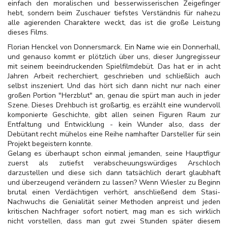
einfach den moralischen und besserwisserischen Zeigefinger
hebt, sondern beim Zuschauer tiefstes Verständnis für nahezu
alle agierenden Charaktere weckt, das ist die große Leistung
dieses Films.
Florian Henckel von Donnersmarck. Ein Name wie ein Donnerhall,
und genauso kommt er plötzlich über uns, dieser Jungregisseur
mit seinem beeindruckenden Spielfilmdebüt. Das hat er in acht
Jahren Arbeit recherchiert, geschrieben und schließlich auch
selbst inszeniert. Und das hört sich dann nicht nur nach einer
großen Portion "Herzblut" an, genau die spürt man auch in jeder
Szene. Dieses Drehbuch ist großartig, es erzählt eine wundervoll
komponierte Geschichte, gibt allen seinen Figuren Raum zur
Entfaltung und Entwicklung - kein Wunder also, dass der
Debütant recht mühelos eine Reihe namhafter Darsteller für sein
Projekt begeistern konnte.
Gelang es überhaupt schon einmal jemanden, seine Hauptfigur
zuerst als zutiefst verabscheuungswürdiges Arschloch
darzustellen und diese sich dann tatsächlich derart glaubhaft
und überzeugend verändern zu lassen? Wenn Wiesler zu Beginn
brutal einen Verdächtigen verhört, anschließend dem Stasi-
Nachwuchs die Genialität seiner Methoden anpreist und jeden
kritischen Nachfrager sofort notiert, mag man es sich wirklich
nicht vorstellen, dass man gut zwei Stunden später diesem