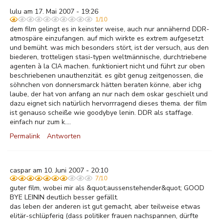
lulu am 17. Mai 2007 - 19:26
1/10
dem film gelingt es in keinster weise, auch nur annähernd DDR-
atmospäre einzufangen. auf mich wirkte es extrem aufgesetzt
und bemüht. was mich besonders stört, ist der versuch, aus den
biederen, trotteligen stasi-typen weltmännische, durchtriebene
agenten à la CIA machen. funktioniert nicht und führt zur oben
beschriebenen unauthenzität. es gibt genug zeitgenossen, die
söhnchen von donnersmarck hätten beraten könne, aber ichg
laube, der hat von anfang an nur nach dem oskar geschielt und
dazu eignet sich natürlich hervorrragend dieses thema. der film
ist genauso scheiße wie goodybye lenin. DDR als staffage.
einfach nur zum k....
Permalink
Antworten
caspar am 10. Juni 2007 - 20:10
7/10
guter film, wobei mir als &quot;aussenstehender&quot; GOOD
BYE LEININ deutlich besser gefällt.
das leben der anderen ist gut gemacht, aber teilweise etwas
elitär-schlüpferig (dass politiker frauen nachspannen, dürfte