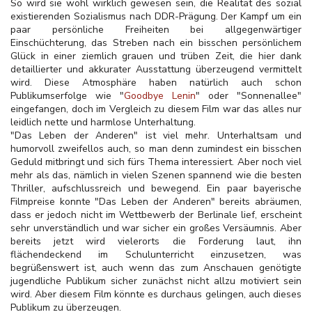
So wird sie wohl wirklich gewesen sein, die Realität des sozial
existierenden Sozialismus nach DDR-Prägung. Der Kampf um ein
paar persönliche Freiheiten bei allgegenwärtiger
Einschüchterung, das Streben nach ein bisschen persönlichem
Glück in einer ziemlich grauen und trüben Zeit, die hier dank
detaillierter und akkurater Ausstattung überzeugend vermittelt
wird. Diese Atmosphäre haben natürlich auch schon
Publikumserfolge wie "
Goodbye Lenin
" oder "Sonnenallee"
eingefangen, doch im Vergleich zu diesem Film war das alles nur
leidlich nette und harmlose Unterhaltung.
"Das Leben der Anderen" ist viel mehr. Unterhaltsam und
humorvoll zweifellos auch, so man denn zumindest ein bisschen
Geduld mitbringt und sich fürs Thema interessiert. Aber noch viel
mehr als das, nämlich in vielen Szenen spannend wie die besten
Thriller, aufschlussreich und bewegend. Ein paar bayerische
Filmpreise konnte "Das Leben der Anderen" bereits abräumen,
dass er jedoch nicht im Wettbewerb der Berlinale lief, erscheint
sehr unverständlich und war sicher ein großes Versäumnis. Aber
bereits jetzt wird vielerorts die Forderung laut, ihn
flächendeckend im Schulunterricht einzusetzen, was
begrüßenswert ist, auch wenn das zum Anschauen genötigte
jugendliche Publikum sicher zunächst nicht allzu motiviert sein
wird. Aber diesem Film könnte es durchaus gelingen, auch dieses
Publikum zu überzeugen.