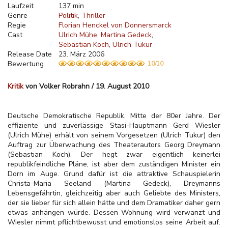
Laufzeit
137 min
Genre
Politik
Thriller
Regie
Florian Henckel von Donnersmarck
Cast
Ulrich Mühe
Martina Gedeck
Sebastian Koch
Ulrich Tukur
Release Date
23. März 2006
Bewertung
10/10
Kritik
von Volker Robrahn / 19. August 2010
Deutsche Demokratische Republik, Mitte der 80er Jahre. Der
effiziente und zuverlässige Stasi-Hauptmann Gerd Wiesler
(Ulrich Mühe) erhält von seinem Vorgesetzen (Ulrich Tukur) den
Auftrag zur Überwachung des Theaterautors Georg Dreymann
(Sebastian Koch). Der hegt zwar eigentlich keinerlei
republikfeindliche Pläne, ist aber dem zuständigen Minister ein
Dorn im Auge. Grund dafür ist die attraktive Schauspielerin
Christa-Maria Seeland (Martina Gedeck), Dreymanns
Lebensgefährtin, gleichzeitig aber auch Geliebte des Ministers,
der sie lieber für sich allein hätte und dem Dramatiker daher gern
etwas anhängen würde. Dessen Wohnung wird verwanzt und
Wiesler nimmt pflichtbewusst und emotionslos seine Arbeit auf.