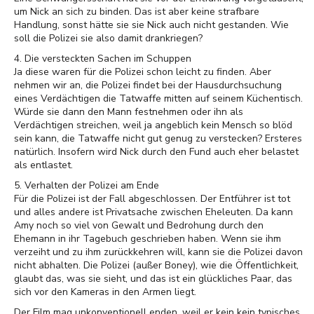
um Nick an sich zu binden. Das ist aber keine strafbare
Handlung, sonst hätte sie sie Nick auch nicht gestanden. Wie
soll die Polizei sie also damit drankriegen?
4. Die versteckten Sachen im Schuppen
Ja diese waren für die Polizei schon leicht zu finden. Aber
nehmen wir an, die Polizei findet bei der Hausdurchsuchung
eines Verdächtigen die Tatwaffe mitten auf seinem Küchentisch.
Würde sie dann den Mann festnehmen oder ihn als
Verdächtigen streichen, weil ja angeblich kein Mensch so blöd
sein kann, die Tatwaffe nicht gut genug zu verstecken? Ersteres
natürlich. Insofern wird Nick durch den Fund auch eher belastet
als entlastet.
5. Verhalten der Polizei am Ende
Für die Polizei ist der Fall abgeschlossen. Der Entführer ist tot
und alles andere ist Privatsache zwischen Eheleuten. Da kann
Amy noch so viel von Gewalt und Bedrohung durch den
Ehemann in ihr Tagebuch geschrieben haben. Wenn sie ihm
verzeiht und zu ihm zurückkehren will, kann sie die Polizei davon
nicht abhalten. Die Polizei (außer Boney), wie die Öffentlichkeit,
glaubt das, was sie sieht, und das ist ein glückliches Paar, das
sich vor den Kameras in den Armen liegt.
Der Film mag unkonventionell enden, weil er kein kein typisches