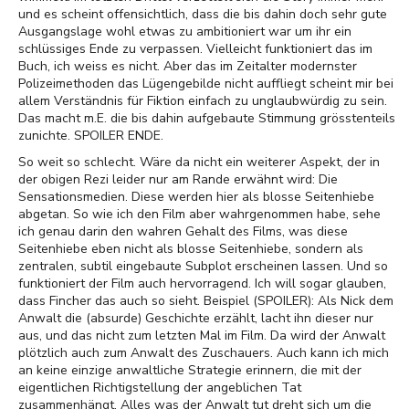
und es scheint offensichtlich, dass die bis dahin doch sehr gute
Ausgangslage wohl etwas zu ambitioniert war um ihr ein
schlüssiges Ende zu verpassen. Vielleicht funktioniert das im
Buch, ich weiss es nicht. Aber das im Zeitalter modernster
Polizeimethoden das Lügengebilde nicht auffliegt scheint mir bei
allem Verständnis für Fiktion einfach zu unglaubwürdig zu sein.
Das macht m.E. die bis dahin aufgebaute Stimmung grösstenteils
zunichte. SPOILER ENDE.
So weit so schlecht. Wäre da nicht ein weiterer Aspekt, der in
der obigen Rezi leider nur am Rande erwähnt wird: Die
Sensationsmedien. Diese werden hier als blosse Seitenhiebe
abgetan. So wie ich den Film aber wahrgenommen habe, sehe
ich genau darin den wahren Gehalt des Films, was diese
Seitenhiebe eben nicht als blosse Seitenhiebe, sondern als
zentralen, subtil eingebaute Subplot erscheinen lassen. Und so
funktioniert der Film auch hervorragend. Ich will sogar glauben,
dass Fincher das auch so sieht. Beispiel (SPOILER): Als Nick dem
Anwalt die (absurde) Geschichte erzählt, lacht ihn dieser nur
aus, und das nicht zum letzten Mal im Film. Da wird der Anwalt
plötzlich auch zum Anwalt des Zuschauers. Auch kann ich mich
an keine einzige anwaltliche Strategie erinnern, die mit der
eigentlichen Richtigstellung der angeblichen Tat
zusammenhängt. Alles was der Anwalt tut dreht sich um die