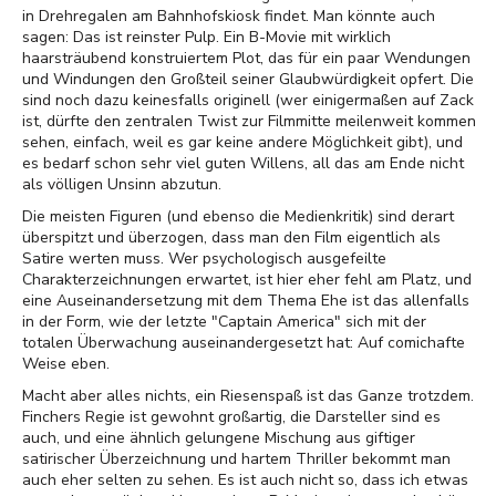
in Drehregalen am Bahnhofskiosk findet. Man könnte auch
sagen: Das ist reinster Pulp. Ein B-Movie mit wirklich
haarsträubend konstruiertem Plot, das für ein paar Wendungen
und Windungen den Großteil seiner Glaubwürdigkeit opfert. Die
sind noch dazu keinesfalls originell (wer einigermaßen auf Zack
ist, dürfte den zentralen Twist zur Filmmitte meilenweit kommen
sehen, einfach, weil es gar keine andere Möglichkeit gibt), und
es bedarf schon sehr viel guten Willens, all das am Ende nicht
als völligen Unsinn abzutun.
Die meisten Figuren (und ebenso die Medienkritik) sind derart
überspitzt und überzogen, dass man den Film eigentlich als
Satire werten muss. Wer psychologisch ausgefeilte
Charakterzeichnungen erwartet, ist hier eher fehl am Platz, und
eine Auseinandersetzung mit dem Thema Ehe ist das allenfalls
in der Form, wie der letzte "Captain America" sich mit der
totalen Überwachung auseinandergesetzt hat: Auf comichafte
Weise eben.
Macht aber alles nichts, ein Riesenspaß ist das Ganze trotzdem.
Finchers Regie ist gewohnt großartig, die Darsteller sind es
auch, und eine ähnlich gelungene Mischung aus giftiger
satirischer Überzeichnung und hartem Thriller bekommt man
auch eher selten zu sehen. Es ist auch nicht so, dass ich etwas