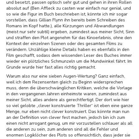
und besetzt, passen optisch sehr gut und gehen in ihren Rollen
absolut auf (Ben Affleck zu casten war einfach nur genial, und
so wie die Figur im Buch beschrieben ist, könnte ich mir sogar
vorstellen, dass Gillian Flynn ihn bereits beim Schreiben des
Romans im Kopf hatte.), alle Kürzungen und Abwandlungen
(meist nur sehr subtil) ergeben, zumindest aus meiner Sicht, Sinn
und straffen den Plot angenehm für das Kinoerlebnis, ohne den
Kontext der einzelnen Szenen oder des gesamten Films zu
verändern. Unzählige kleine Details haben es ebenfalls in den
Film geschafft, sodass dem wissenden Leser des Buches immer
wieder ein plötzliches Schmunzeln um die Mundwinkel fährt. Im
Grunde wurde hier fast alles richtig gemacht.
Warum also nur eine sieben Augen-Wertung? Ganz einfach,
weil ich dem Rezensenten gleich zu Beginn widersprechen
muss, denn die überschwänglichen Kritiken, welche die Vorlage
in den vergangenen Jahren einheimste waren, zumindest aus
meiner Sicht, alles andere als gerechtfertigt. Der dort wie hier
so viel gelobte „clever konstruierte Thriller“ ist eben eine ganze
Menge, nur eben nicht clever konstruiert. Das könnte man nun
an der Definition von clever fest machen, jedoch bin ich zum
einen nicht arrogant genug, um mir vorzustellen schlauer als all
die anderen zu sein, zum anderen sind all die Fehler und
enormen Logiklöcher des Plots so offensichtlich, dass jeder sie