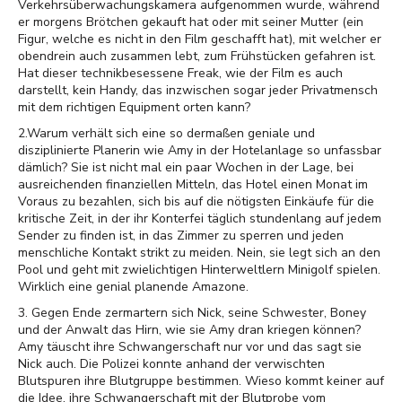
Verkehrsüberwachungskamera aufgenommen wurde, während
er morgens Brötchen gekauft hat oder mit seiner Mutter (ein
Figur, welche es nicht in den Film geschafft hat), mit welcher er
obendrein auch zusammen lebt, zum Frühstücken gefahren ist.
Hat dieser technikbesessene Freak, wie der Film es auch
darstellt, kein Handy, das inzwischen sogar jeder Privatmensch
mit dem richtigen Equipment orten kann?
2.Warum verhält sich eine so dermaßen geniale und
disziplinierte Planerin wie Amy in der Hotelanlage so unfassbar
dämlich? Sie ist nicht mal ein paar Wochen in der Lage, bei
ausreichenden finanziellen Mitteln, das Hotel einen Monat im
Voraus zu bezahlen, sich bis auf die nötigsten Einkäufe für die
kritische Zeit, in der ihr Konterfei täglich stundenlang auf jedem
Sender zu finden ist, in das Zimmer zu sperren und jeden
menschliche Kontakt strikt zu meiden. Nein, sie legt sich an den
Pool und geht mit zwielichtigen Hinterweltlern Minigolf spielen.
Wirklich eine genial planende Amazone.
3. Gegen Ende zermartern sich Nick, seine Schwester, Boney
und der Anwalt das Hirn, wie sie Amy dran kriegen können?
Amy täuscht ihre Schwangerschaft nur vor und das sagt sie
Nick auch. Die Polizei konnte anhand der verwischten
Blutspuren ihre Blutgruppe bestimmen. Wieso kommt keiner auf
die Idee, ihre Schwangerschaft mit der Blutprobe vom