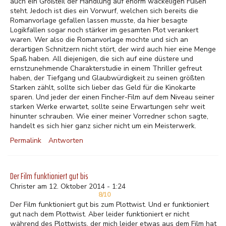
auch ein Großteil der Handlung auf enorm wackeligen Füßen
steht. Jedoch ist dies ein Vorwurf, welchen sich bereits die
Romanvorlage gefallen lassen musste, da hier besagte
Logikfallen sogar noch stärker im gesamten Plot verankert
waren. Wer also die Romanvorlage mochte und sich an
derartigen Schnitzern nicht stört, der wird auch hier eine Menge
Spaß haben. All diejenigen, die sich auf eine düstere und
ernstzunehmende Charakterstudie in einem Thriller gefreut
haben, der Tiefgang und Glaubwürdigkeit zu seinen größten
Starken zählt, sollte sich lieber das Geld für die Kinokarte
sparen. Und jeder der einen Fincher-Film auf dem Niveau seiner
starken Werke erwartet, sollte seine Erwartungen sehr weit
hinunter schrauben. Wie einer meiner Vorredner schon sagte,
handelt es sich hier ganz sicher nicht um ein Meisterwerk.
Permalink
Antworten
Der Film funktioniert gut bis
Christer am 12. Oktober 2014 - 1:24
8/10
Der Film funktioniert gut bis zum Plottwist. Und er funktioniert
gut nach dem Plottwist. Aber leider funktioniert er nicht
während des Plottwists, der mich leider etwas aus dem Film hat