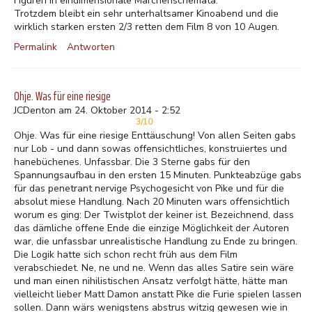
Figuren in eindimensionale Märchenschemata.
Trotzdem bleibt ein sehr unterhaltsamer Kinoabend und die
wirklich starken ersten 2/3 retten dem Film 8 von 10 Augen.
Permalink
Antworten
Ohje. Was für eine riesige
JCDenton am 24. Oktober 2014 - 2:52
3/10
Ohje. Was für eine riesige Enttäuschung! Von allen Seiten gabs
nur Lob - und dann sowas offensichtliches, konstruiertes und
hanebüchenes. Unfassbar. Die 3 Sterne gabs für den
Spannungsaufbau in den ersten 15 Minuten. Punkteabzüge gabs
für das penetrant nervige Psychogesicht von Pike und für die
absolut miese Handlung. Nach 20 Minuten wars offensichtlich
worum es ging: Der Twistplot der keiner ist. Bezeichnend, dass
das dämliche offene Ende die einzige Möglichkeit der Autoren
war, die unfassbar unrealistische Handlung zu Ende zu bringen.
Die Logik hatte sich schon recht früh aus dem Film
verabschiedet. Ne, ne und ne. Wenn das alles Satire sein wäre
und man einen nihilistischen Ansatz verfolgt hätte, hätte man
vielleicht lieber Matt Damon anstatt Pike die Furie spielen lassen
sollen. Dann wärs wenigstens abstrus witzig gewesen wie in