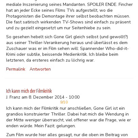
mediale Inszenierung seines Mandanten. SPOILER ENDE. Fincher
hat an jeder Ecke seines Films TVs aufgestellt, wo die
Protagonisten die Demontage ihrer selbst beobachten müssen.
Die fast satirisch wirkenden TV-Shows sind einfach zu präsent
und zu gezielt eingesetzt um nur Seitenhiebe zu sein.
So gesehen hebelt sich Gone Girl gleich selbst (und gewollt?)
aus seiner Thriller-Verankerung heraus und überlässt es dem
Zuschauer was er im Film sehen will: Spannender Who-did-it-
Krimi oder subtile, beissende Medienkritik. Ich bleibe beim
letzteren, da ersteres einfach zu löchrig war.
Permalink
Antworten
Ich kann mich der Filmkritik
J. Franz am 8. Dezember 2014 - 10:00
9/10
Ich kann mich der Filmkritik nur anschließen, Gone Girl ist ein
grandios konstruierter Thriller. Dabei hat mich die Wendung in
der Mitte weniger überrascht, viel offener war die Frage, wie er
enden würde. Mein Fazit: gelungen.
Zum Film wurde hier alles gesagt, nur die oben im Beitrag von