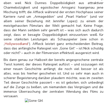
eben weil Nick Dunnes Doppelbödigkeit aus attraktiver
Charmebolzigkeit und egoistischer Arroganz haargenau jene
Mischung trifft, die Affleck während der ersten Hochphase seiner
Karriere rund um „Armageddon“ und „Pearl Harbor“ (und vor
allem seiner Beziehung mit Jennifer Lopez) zu einem der
meistgehassten Filmstars der Welt gemacht hat. Keine Frage,
dass der Mann seitdem sehr gereift ist – was sich auch dadurch
zeigt, dass er besagte Doppelbödigkeit einzusetzen weiß für
seine stärksten Leistungen als Schauspieler (wie schon in
„
Hollywoodland
“). Affleck leistet ganz entscheidenden Beitrag,
dass das anfängliche Ratespiel von „Gone Girl“ – ist Nick schuldig
oder nicht? – auch in der Filmversion effektvoll ausgereizt wird.
Bis dann genau zur Halbzeit der bereits angesprochene zentrale
Twist kommt, der dieses Ratespiel auflöst – und sozusagen mit
einer neuen Geschichte anfängt, die noch viel besser ist als
alles, was bis hierher geschehen ist. Und so sehr man auch in
schierer Begeisterung darüber plaudern möchte, was im zweiten
Teil dieser Geschichte passiert – es ist geboten, sich unbedingt
auf die Zunge zu beißen, um niemandem das Vergnügen und die
immense Überraschung der zentralen Wendung des Films zu
versauen.