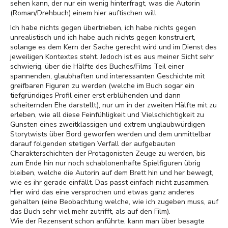
sehen kann, der nur ein wenig hinterfragt, was die Autorin
(Roman/Drehbuch) einem hier auftischen will.
Ich habe nichts gegen übertrieben, ich habe nichts gegen
unrealistisch und ich habe auch nichts gegen konstruiert,
solange es dem Kern der Sache gerecht wird und im Dienst des
jeweiligen Kontextes steht. Jedoch ist es aus meiner Sicht sehr
schwierig, über die Hälfte des Buches/Films Teil einer
spannenden, glaubhaften und interessanten Geschichte mit
greifbaren Figuren zu werden (welche im Buch sogar ein
tiefgründiges Profil einer erst erblühenden und dann
scheiternden Ehe darstellt), nur um in der zweiten Hälfte mit zu
erleben, wie all diese Feinfühligkeit und Vielschichtigkeit zu
Gunsten eines zweitklassigen und extrem unglaubwürdigen
Storytwists über Bord geworfen werden und dem unmittelbar
darauf folgenden stetigen Verfall der aufgebauten
Charakterschichten der Protagonisten Zeuge zu werden, bis
zum Ende hin nur noch schablonenhafte Spielfiguren übrig
bleiben, welche die Autorin auf dem Brett hin und her bewegt,
wie es ihr gerade einfällt. Das passt einfach nicht zusammen.
Hier wird das eine versprochen und etwas ganz anderes
gehalten (eine Beobachtung welche, wie ich zugeben muss, auf
das Buch sehr viel mehr zutrifft, als auf den Film).
Wie der Rezensent schon anführte, kann man über besagte