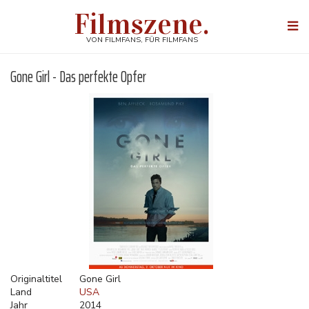
Direkt
Filmszene.
zum
Togg
Inhalt
navi
VON FILMFANS, FÜR FILMFANS
Gone Girl - Das perfekte Opfer
Originaltitel
Gone Girl
Land
USA
Jahr
2014