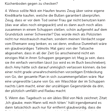
Küchenboden gegen zu checken?
4. Wieso sollte Nick ein Haufen teures Zeug über seine eigene
Kreditkarte kaufen, welche die Bullen garantiert überprüfen,
Zeug, dass er vor dem Tod seiner Frau gar nicht benutzen kann
(das war alles noch eingepackt) und es dann auch noch alles
zusammen in einem Schuppen stellen, schön aufgereiht auf dem
Grundstück seiner Schwester? Das würde mich als Polizisten
nicht nur misstrauisch machen, sondern meinen Verdacht sogar
vom Ehemann weg lenken, es sei denn, endlose Dummheit wäre
ein glaubwürdiges Tatmotiv. Mal ganz von der Tatsache
abgesehen, dass in all der Zeit Go anscheinend nicht ein
einziges Mal in ihren Schuppen gegangen ist. Mag ja sein, dass
sie ihn einfach verrotten lässt (so wird es im Buch beschrieben),
doch Amy hätte sich darauf unmöglich verlassen können, da bei
einer nicht grade unwahrscheinlichen vorzeitigen Entdeckung
von Go, der gesamte Plan in sich zusammengefallen wäre. Nur
eine ungewollte Laune von Go, ein Waschbär der im Schuppen
nachts Lärm macht, einer der unzähligen Gegenstände da drin,
der plötzlich umfällt und Radau macht.
5. Wenn das Tagebuch so ein übles Bild von Nick zeichnet; Zitat:
„Ich glaube, mein Mann will mich töten.“ hält irgendjemand es
dann tatsächlich auch nur für entfernt glaubwürdig, dass die