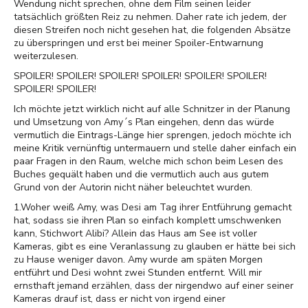
Wendung nicht sprechen, ohne dem Film seinen leider
tatsächlich größten Reiz zu nehmen. Daher rate ich jedem, der
diesen Streifen noch nicht gesehen hat, die folgenden Absätze
zu überspringen und erst bei meiner Spoiler-Entwarnung
weiterzulesen.
SPOILER! SPOILER! SPOILER! SPOILER! SPOILER! SPOILER!
SPOILER! SPOILER!
Ich möchte jetzt wirklich nicht auf alle Schnitzer in der Planung
und Umsetzung von Amy´s Plan eingehen, denn das würde
vermutlich die Eintrags-Länge hier sprengen, jedoch möchte ich
meine Kritik vernünftig untermauern und stelle daher einfach ein
paar Fragen in den Raum, welche mich schon beim Lesen des
Buches gequält haben und die vermutlich auch aus gutem
Grund von der Autorin nicht näher beleuchtet wurden.
1.Woher weiß Amy, was Desi am Tag ihrer Entführung gemacht
hat, sodass sie ihren Plan so einfach komplett umschwenken
kann, Stichwort Alibi? Allein das Haus am See ist voller
Kameras, gibt es eine Veranlassung zu glauben er hätte bei sich
zu Hause weniger davon. Amy wurde am späten Morgen
entführt und Desi wohnt zwei Stunden entfernt. Will mir
ernsthaft jemand erzählen, dass der nirgendwo auf einer seiner
Kameras drauf ist, dass er nicht von irgend einer