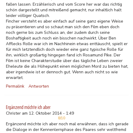
fallen lassen. Erzählerisch und vom Score her war das richtig
schön dargestellt und mitreißend gemacht, nur inhaltlich halt
leider völliger Quatsch.
Fincher versteht es aber einfach auf seine ganz eigene Weise
zu präsentieren und so schaut man sich den Film eben doch
noch gerne bis zum Schluss an, der zudem durch seine
Boshaftigkeit auch noch ein bisschen nachwirkt. Über Ben
Afflecks Rolle war ich im Nachhinein etwas enttäuscht, spielt er
für mich letztendlich doch wieder eine ganz typische Rolle für
ihn, wirklich großartig hingegen fand ich Rosamund Pike. Der
Film ist keine Charakterstudie über das tägliche Leben zweier
Eheleute die als Höhepunkt einen möglichen Mord zu bieten hat,
aber irgendwie ist er dennoch gut. Wenn auch nicht so wie
erwartet.
Permalink
Antworten
Ergänzend möchte ich aber
Christer am 12. Oktober 2014 - 1:49
8/10
Ergänzend möchte ich aber noch mal erwähnen, dass ich gerade
die Dialoge in der Kennenlernphase des Paares sehr weltfremd