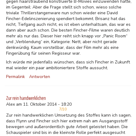
gegen haarsträubend konstruierte B-Movies einzuwenden hätte,
im Gegenteil: Aber die Frage stellt sich schon, wieso solche
triviale Thrillerstangenware nun schon wieder eine David
Fincher-Edelinszenierung spendiert bekommt. Brisanz hat das
nicht, Tiefgang auch nicht, es ist eben unterhaltsam, das war es
dann aber auch schon. Die besten Fincher-Filme waren deutlich
mehr als nur das. Dieser hier reiht sich knapp vor „Panic Room“
und „Verblendung“ ein, Kategorie: Nett, aber nicht gerade
denkwürdig. Kaum vorstellbar, dass der Film mehr als eine
Fingerübung für seinen Regisseur war.
Ich würde mir jedenfalls wünschen, dass sich Fincher in Zukunft
mal wieder ein paar ambitioniertere Stoffe aussucht.
Permalink
Antworten
Zur rein handwerklichen
Alex am 11. Oktober 2014 - 18:20
7/10
Zur rein handwerklichen Umsetzung des Stoffes kann ich sagen,
dass Flynn und Fincher sich hier extrem nah am Ausgangsstoff
bewegen und außerordentlich gute Arbeit geleistet haben. Die
Schauspieler sind bis in die kleinste Rolle perfekt ausgesucht