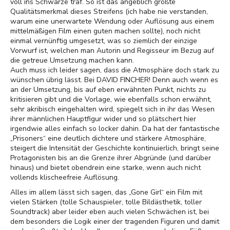
voll ins Schwarze traf. So ist das angeblich größte
Qualitätsmerkmal dieses Streifens (ich habe nie verstanden,
warum eine unerwartete Wendung oder Auflösung aus einem
mittelmäßigen Film einen guten machen sollte), noch nicht
einmal vernünftig umgesetzt, was so ziemlich der einzige
Vorwurf ist, welchen man Autorin und Regisseur im Bezug auf
die getreue Umsetzung machen kann.
Auch muss ich leider sagen, dass die Atmosphäre doch stark zu
wünschen übrig lässt. Bei DAVID FINCHER! Denn auch wenn es
an der Umsetzung, bis auf eben erwähnten Punkt, nichts zu
kritisieren gibt und die Vorlage, wie ebenfalls schon erwähnt,
sehr akribisch eingehalten wird, spiegelt sich in ihr das Wesen
ihrer männlichen Hauptfigur wider und so plätschert hier
irgendwie alles einfach so locker dahin. Da hat der fantastische
„Prisoners“ eine deutlich dichtere und stärkere Atmosphäre,
steigert die Intensität der Geschichte kontinuierlich, bringt seine
Protagonisten bis an die Grenze ihrer Abgründe (und darüber
hinaus) und bietet obendrein eine starke, wenn auch nicht
vollends klischeefreie Auflösung.
Alles im allem lässt sich sagen, das „Gone Girl“ ein Film mit
vielen Stärken (tolle Schauspieler, tolle Bildästhetik, toller
Soundtrack) aber leider eben auch vielen Schwächen ist, bei
dem besonders die Logik einer der tragenden Figuren und damit