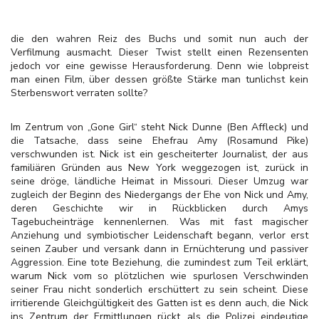
die den wahren Reiz des Buchs und somit nun auch der
Verfilmung ausmacht. Dieser Twist stellt einen Rezensenten
jedoch vor eine gewisse Herausforderung. Denn wie lobpreist
man einen Film, über dessen größte Stärke man tunlichst kein
Sterbenswort verraten sollte?
Im Zentrum von „Gone Girl“ steht Nick Dunne (Ben Affleck) und
die Tatsache, dass seine Ehefrau Amy (Rosamund Pike)
verschwunden ist. Nick ist ein gescheiterter Journalist, der aus
familiären Gründen aus New York weggezogen ist, zurück in
seine dröge, ländliche Heimat in Missouri. Dieser Umzug war
zugleich der Beginn des Niedergangs der Ehe von Nick und Amy,
deren Geschichte wir in Rückblicken durch Amys
Tagebucheinträge kennenlernen. Was mit fast magischer
Anziehung und symbiotischer Leidenschaft begann, verlor erst
seinen Zauber und versank dann in Ernüchterung und passiver
Aggression. Eine tote Beziehung, die zumindest zum Teil erklärt,
warum Nick vom so plötzlichen wie spurlosen Verschwinden
seiner Frau nicht sonderlich erschüttert zu sein scheint. Diese
irritierende Gleichgültigkeit des Gatten ist es denn auch, die Nick
ins Zentrum der Ermittlungen rückt, als die Polizei eindeutige