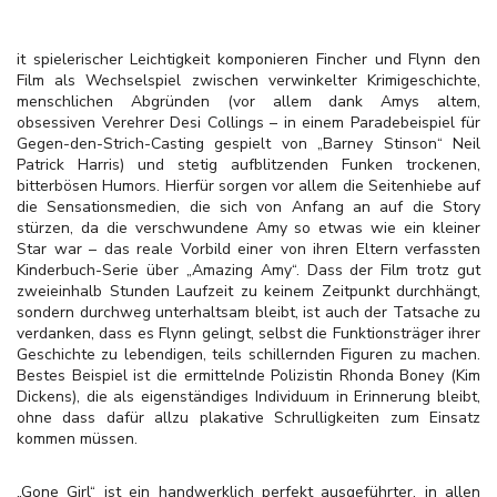
it spielerischer Leichtigkeit komponieren Fincher und Flynn den
Film als Wechselspiel zwischen verwinkelter Krimigeschichte,
menschlichen Abgründen (vor allem dank Amys altem,
obsessiven Verehrer Desi Collings – in einem Paradebeispiel für
Gegen-den-Strich-Casting gespielt von „Barney Stinson“ Neil
Patrick Harris) und stetig aufblitzenden Funken trockenen,
bitterbösen Humors. Hierfür sorgen vor allem die Seitenhiebe auf
die Sensationsmedien, die sich von Anfang an auf die Story
stürzen, da die verschwundene Amy so etwas wie ein kleiner
Star war – das reale Vorbild einer von ihren Eltern verfassten
Kinderbuch-Serie über „Amazing Amy“. Dass der Film trotz gut
zweieinhalb Stunden Laufzeit zu keinem Zeitpunkt durchhängt,
sondern durchweg unterhaltsam bleibt, ist auch der Tatsache zu
verdanken, dass es Flynn gelingt, selbst die Funktionsträger ihrer
Geschichte zu lebendigen, teils schillernden Figuren zu machen.
Bestes Beispiel ist die ermittelnde Polizistin Rhonda Boney (Kim
Dickens), die als eigenständiges Individuum in Erinnerung bleibt,
ohne dass dafür allzu plakative Schrulligkeiten zum Einsatz
kommen müssen.
„Gone Girl“ ist ein handwerklich perfekt ausgeführter, in allen