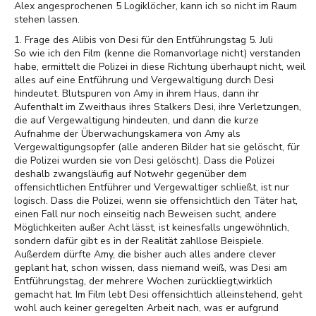
Alex angesprochenen 5 Logiklöcher, kann ich so nicht im Raum
stehen lassen.
1. Frage des Alibis von Desi für den Entführungstag 5. Juli
So wie ich den Film (kenne die Romanvorlage nicht) verstanden
habe, ermittelt die Polizei in diese Richtung überhaupt nicht, weil
alles auf eine Entführung und Vergewaltigung durch Desi
hindeutet. Blutspuren von Amy in ihrem Haus, dann ihr
Aufenthalt im Zweithaus ihres Stalkers Desi, ihre Verletzungen,
die auf Vergewaltigung hindeuten, und dann die kurze
Aufnahme der Überwachungskamera von Amy als
Vergewaltigungsopfer (alle anderen Bilder hat sie gelöscht, für
die Polizei wurden sie von Desi gelöscht). Dass die Polizei
deshalb zwangsläufig auf Notwehr gegenüber dem
offensichtlichen Entführer und Vergewaltiger schließt, ist nur
logisch. Dass die Polizei, wenn sie offensichtlich den Täter hat,
einen Fall nur noch einseitig nach Beweisen sucht, andere
Möglichkeiten außer Acht lässt, ist keinesfalls ungewöhnlich,
sondern dafür gibt es in der Realität zahllose Beispiele.
Außerdem dürfte Amy, die bisher auch alles andere clever
geplant hat, schon wissen, dass niemand weiß, was Desi am
Entführungstag, der mehrere Wochen zurückliegt,wirklich
gemacht hat. Im Film lebt Desi offensichtlich alleinstehend, geht
wohl auch keiner geregelten Arbeit nach, was er aufgrund