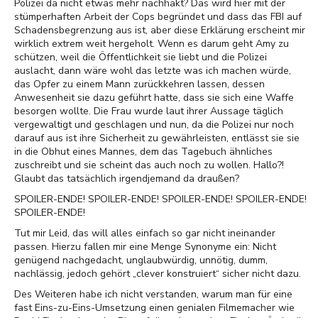
Polizei da nicht etwas mehr nachhakt? Das wird hier mit der
stümperhaften Arbeit der Cops begründet und dass das FBI auf
Schadensbegrenzung aus ist, aber diese Erklärung erscheint mir
wirklich extrem weit hergeholt. Wenn es darum geht Amy zu
schützen, weil die Öffentlichkeit sie liebt und die Polizei
auslacht, dann wäre wohl das letzte was ich machen würde,
das Opfer zu einem Mann zurückkehren lassen, dessen
Anwesenheit sie dazu geführt hatte, dass sie sich eine Waffe
besorgen wollte. Die Frau wurde laut ihrer Aussage täglich
vergewaltigt und geschlagen und nun, da die Polizei nur noch
darauf aus ist ihre Sicherheit zu gewährleisten, entlässt sie sie
in die Obhut eines Mannes, dem das Tagebuch ähnliches
zuschreibt und sie scheint das auch noch zu wollen. Hallo?!
Glaubt das tatsächlich irgendjemand da draußen?
SPOILER-ENDE! SPOILER-ENDE! SPOILER-ENDE! SPOILER-ENDE!
SPOILER-ENDE!
Tut mir Leid, das will alles einfach so gar nicht ineinander
passen. Hierzu fallen mir eine Menge Synonyme ein: Nicht
genügend nachgedacht, unglaubwürdig, unnötig, dumm,
nachlässig, jedoch gehört „clever konstruiert“ sicher nicht dazu.
Des Weiteren habe ich nicht verstanden, warum man für eine
fast Eins-zu-Eins-Umsetzung einen genialen Filmemacher wie