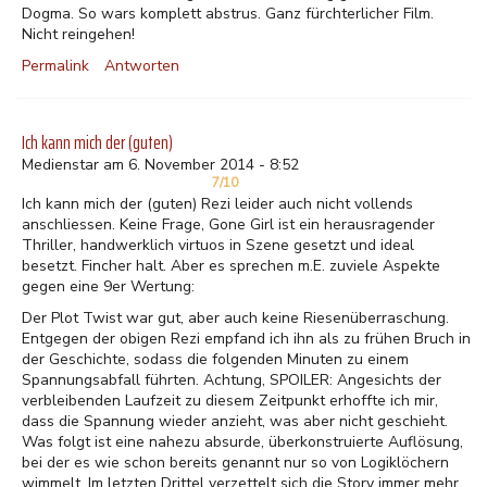
Dogma. So wars komplett abstrus. Ganz fürchterlicher Film.
Nicht reingehen!
Permalink
Antworten
Ich kann mich der (guten)
Medienstar am 6. November 2014 - 8:52
7/10
Ich kann mich der (guten) Rezi leider auch nicht vollends
anschliessen. Keine Frage, Gone Girl ist ein herausragender
Thriller, handwerklich virtuos in Szene gesetzt und ideal
besetzt. Fincher halt. Aber es sprechen m.E. zuviele Aspekte
gegen eine 9er Wertung:
Der Plot Twist war gut, aber auch keine Riesenüberraschung.
Entgegen der obigen Rezi empfand ich ihn als zu frühen Bruch in
der Geschichte, sodass die folgenden Minuten zu einem
Spannungsabfall führten. Achtung, SPOILER: Angesichts der
verbleibenden Laufzeit zu diesem Zeitpunkt erhoffte ich mir,
dass die Spannung wieder anzieht, was aber nicht geschieht.
Was folgt ist eine nahezu absurde, überkonstruierte Auflösung,
bei der es wie schon bereits genannt nur so von Logiklöchern
wimmelt. Im letzten Drittel verzettelt sich die Story immer mehr