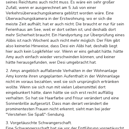
seines Reichtums auch nicht muss. Es wäre ein sehr großer
Zufall, wenn er ausgerechnet am 5. Juli von einer
Verkehrsüberwachungskamera geblitzt worden wäre. Eine
Überwachungskamera in der Erstwohnung, wo er sich die
meiste Zeit aufhält, hat er auch nicht. Die braucht er nur für sein
Ferienhaus am See, weil er dort selten ist, und deshalb dort
mehr Sicherheit braucht. Ein Handyortung zur Überprüfung eines
Alibis ist nach Wochenl auch nicht mehr möglich. Der Film gibt
also keinerlei Hinweise, dass Desi ein Alibi hat, deshalb liegt
hier auch kein Logikfehler vor. Wenn er eins gehabt hätte, hätte
Amy auch einfach wieder verschwinden können, und keiner
hätte herausgefunden, wer Desi umgebracht hat.
2. Amys angeblich auffallende Verhalten in der Wohnanlage
Amy konnte ihren ungeplanten Aufenthalt in der Wohnanlage
nicht im voraus bezahlen, weil sie sich ursprünglich ertränken
wollte. Wenn sie sich nun mit vielen Lebensmittel dort
eingebunkert hätte, dann hätte sie sich erst recht auffällig
verhalten. So hat sie Haarfarbe und Frisur verändert und eine
Sonnenbrille aufgesetzt. Dass man derart verändert die
prominentesten Frauen nicht erkennt, sieht man bei jeder
"Verstehen Sie Spaß"-Sendung.
3. Vorgetäuschte Schwangerschaft.
Eine Schwangersschaft hat sie vor der Entführung vorgetäuscht,