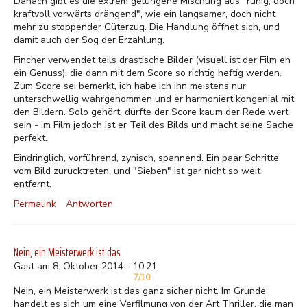
Danach gibt es die extrem gelungene Mischung aus "ruhig, doch
kraftvoll vorwärts drängend", wie ein langsamer, doch nicht
mehr zu stoppender Güterzug. Die Handlung öffnet sich, und
damit auch der Sog der Erzählung.
Fincher verwendet teils drastische Bilder (visuell ist der Film eh
ein Genuss), die dann mit dem Score so richtig heftig werden.
Zum Score sei bemerkt, ich habe ich ihn meistens nur
unterschwellig wahrgenommen und er harmoniert kongenial mit
den Bildern. Solo gehört, dürfte der Score kaum der Rede wert
sein - im Film jedoch ist er Teil des Bilds und macht seine Sache
perfekt.
Eindringlich, vorführend, zynisch, spannend. Ein paar Schritte
vom Bild zurücktreten, und "Sieben" ist gar nicht so weit
entfernt.
Permalink
Antworten
Nein, ein Meisterwerk ist das
Gast am 8. Oktober 2014 - 10:21
7/10
Nein, ein Meisterwerk ist das ganz sicher nicht. Im Grunde
handelt es sich um eine Verfilmung von der Art Thriller, die man