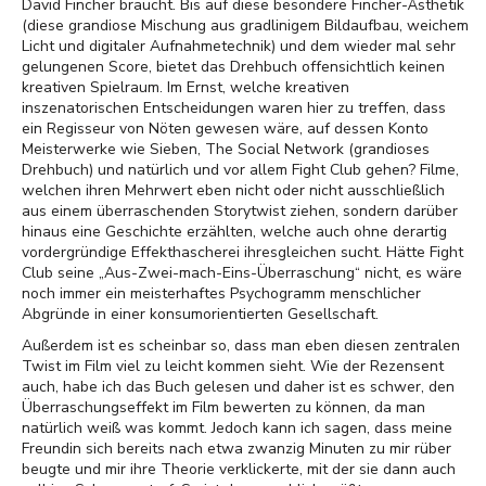
David Fincher braucht. Bis auf diese besondere Fincher-Ästhetik
(diese grandiose Mischung aus gradlinigem Bildaufbau, weichem
Licht und digitaler Aufnahmetechnik) und dem wieder mal sehr
gelungenen Score, bietet das Drehbuch offensichtlich keinen
kreativen Spielraum. Im Ernst, welche kreativen
inszenatorischen Entscheidungen waren hier zu treffen, dass
ein Regisseur von Nöten gewesen wäre, auf dessen Konto
Meisterwerke wie Sieben, The Social Network (grandioses
Drehbuch) und natürlich und vor allem Fight Club gehen? Filme,
welchen ihren Mehrwert eben nicht oder nicht ausschließlich
aus einem überraschenden Storytwist ziehen, sondern darüber
hinaus eine Geschichte erzählten, welche auch ohne derartig
vordergründige Effekthascherei ihresgleichen sucht. Hätte Fight
Club seine „Aus-Zwei-mach-Eins-Überraschung“ nicht, es wäre
noch immer ein meisterhaftes Psychogramm menschlicher
Abgründe in einer konsumorientierten Gesellschaft.
Außerdem ist es scheinbar so, dass man eben diesen zentralen
Twist im Film viel zu leicht kommen sieht. Wie der Rezensent
auch, habe ich das Buch gelesen und daher ist es schwer, den
Überraschungseffekt im Film bewerten zu können, da man
natürlich weiß was kommt. Jedoch kann ich sagen, dass meine
Freundin sich bereits nach etwa zwanzig Minuten zu mir rüber
beugte und mir ihre Theorie verklickerte, mit der sie dann auch