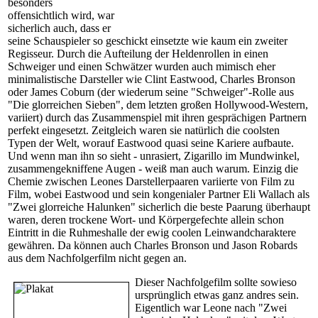
besonders
offensichtlich wird, war
sicherlich auch, dass er
seine Schauspieler so geschickt einsetzte wie kaum ein zweiter
Regisseur. Durch die Aufteilung der Heldenrollen in einen
Schweiger und einen Schwätzer wurden auch mimisch eher
minimalistische Darsteller wie Clint Eastwood, Charles Bronson
oder James Coburn (der wiederum seine "Schweiger"-Rolle aus
"Die glorreichen Sieben", dem letzten großen Hollywood-Western,
variiert) durch das Zusammenspiel mit ihren gesprächigen Partnern
perfekt eingesetzt. Zeitgleich waren sie natürlich die coolsten
Typen der Welt, worauf Eastwood quasi seine Kariere aufbaute.
Und wenn man ihn so sieht - unrasiert, Zigarillo im Mundwinkel,
zusammengekniffene Augen - weiß man auch warum. Einzig die
Chemie zwischen Leones Darstellerpaaren variierte von Film zu
Film, wobei Eastwood und sein kongenialer Partner Eli Wallach als
"Zwei glorreiche Halunken" sicherlich die beste Paarung überhaupt
waren, deren trockene Wort- und Körpergefechte allein schon
Eintritt in die Ruhmeshalle der ewig coolen Leinwandcharaktere
gewähren. Da können auch Charles Bronson und Jason Robards
aus dem Nachfolgerfilm nicht gegen an.
Dieser Nachfolgefilm sollte sowieso
ursprünglich etwas ganz andres sein.
Eigentlich war Leone nach "Zwei