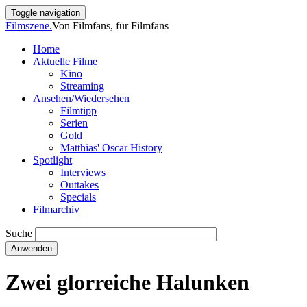
Direkt
Toggle navigation
zum
Filmszene.
Von Filmfans, für Filmfans
Inhalt
Home
Aktuelle Filme
Main
Kino
navigation
Streaming
Ansehen/Wiedersehen
Filmtipp
Serien
Gold
Matthias' Oscar History
Spotlight
Interviews
Outtakes
Specials
Filmarchiv
Suche
Zwei glorreiche Halunken