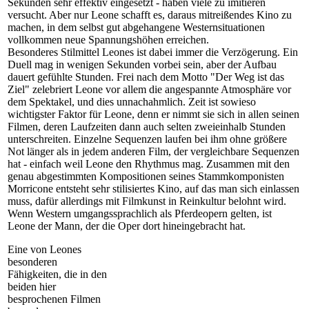
Sekunden sehr effektiv eingesetzt - haben viele zu imitieren
versucht. Aber nur Leone schafft es, daraus mitreißendes Kino zu
machen, in dem selbst gut abgehangene Westernsituationen
vollkommen neue Spannungshöhen erreichen.
Besonderes Stilmittel Leones ist dabei immer die Verzögerung. Ein
Duell mag in wenigen Sekunden vorbei sein, aber der Aufbau
dauert gefühlte Stunden. Frei nach dem Motto "Der Weg ist das
Ziel" zelebriert Leone vor allem die angespannte Atmosphäre vor
dem Spektakel, und dies unnachahmlich. Zeit ist sowieso
wichtigster Faktor für Leone, denn er nimmt sie sich in allen seinen
Filmen, deren Laufzeiten dann auch selten zweieinhalb Stunden
unterschreiten. Einzelne Sequenzen laufen bei ihm ohne größere
Not länger als in jedem anderen Film, der vergleichbare Sequenzen
hat - einfach weil Leone den Rhythmus mag. Zusammen mit den
genau abgestimmten Kompositionen seines Stammkomponisten
Morricone entsteht sehr stilisiertes Kino, auf das man sich einlassen
muss, dafür allerdings mit Filmkunst in Reinkultur belohnt wird.
Wenn Western umgangssprachlich als Pferdeopern gelten, ist
Leone der Mann, der die Oper dort hineingebracht hat.
Eine von Leones
besonderen
Fähigkeiten, die in den
beiden hier
besprochenen Filmen