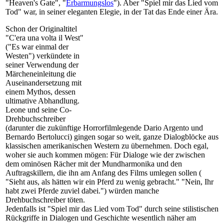
"Heaven's Gate", "
Erbarmungslos
"). Aber "Spiel mir das Lied vom
Tod" war, in seiner eleganten Elegie, in der Tat das Ende einer Ära.
Schon der Originaltitel
"C'era una volta il West"
("Es war einmal der
Westen") verkündete in
seiner Verwendung der
Märcheneinleitung die
Auseinandersetzung mit
einem Mythos, dessen
ultimative Abhandlung.
Leone und seine Co-
Drehbuchschreiber
(darunter die zukünftige Horrorfilmlegende Dario Argento und
Bernardo Bertolucci) gingen sogar so weit, ganze Dialogblöcke aus
klassischen amerikanischen Western zu übernehmen. Doch egal,
woher sie auch kommen mögen: Für Dialoge wie der zwischen
dem ominösen Rächer mit der Mundharmonika und den
Auftragskillern, die ihn am Anfang des Films umlegen sollen (
"Sieht aus, als hätten wir ein Pferd zu wenig gebracht." "Nein, Ihr
habt zwei Pferde zuviel dabei.") würden manche
Drehbuchschreiber töten.
Jedenfalls ist "Spiel mir das Lied vom Tod" durch seine stilistischen
Rückgriffe in Dialogen und Geschichte wesentlich
näher am