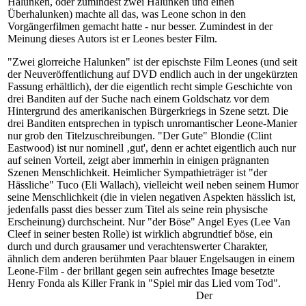
Halunken, oder zumindest zwei Halunken und einen
Überhalunken) machte all das, was Leone schon in den
Vorgängerfilmen gemacht hatte - nur besser. Zumindest in der
Meinung dieses Autors ist er Leones bester Film.
"Zwei glorreiche Halunken" ist der epischste Film Leones (und seit
der Neuveröffentlichung auf DVD endlich auch in der ungekürzten
Fassung erhältlich), der die eigentlich recht simple Geschichte von
drei Banditen auf der Suche nach einem Goldschatz vor dem
Hintergrund des amerikanischen Bürgerkriegs in Szene setzt. Die
drei Banditen entsprechen in typisch unromantischer Leone-Manier
nur grob den Titelzuschreibungen. "Der Gute" Blondie (Clint
Eastwood) ist nur nominell ‚gut', denn er achtet eigentlich auch nur
auf seinen Vorteil, zeigt aber immerhin in einigen prägnanten
Szenen Menschlichkeit. Heimlicher Sympathieträger ist "der
Hässliche" Tuco (Eli Wallach), vielleicht weil neben seinem Humor
seine Menschlichkeit (die in vielen negativen Aspekten hässlich ist,
jedenfalls passt dies besser zum Titel als seine rein physische
Erscheinung) durchscheint. Nur "der Böse" Angel Eyes (Lee Van
Cleef in seiner besten Rolle) ist wirklich abgrundtief böse, ein
durch und durch grausamer und verachtenswerter Charakter,
ähnlich dem anderen berühmten Paar blauer Engelsaugen in einem
Leone-Film - der brillant gegen sein aufrechtes Image besetzte
Henry Fonda als Killer Frank in "Spiel mir das Lied vom Tod".
Der