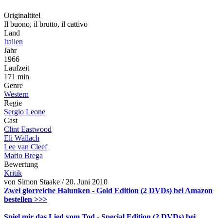
Originaltitel
Il buono, il brutto, il cattivo
Land
Italien
Jahr
1966
Laufzeit
171 min
Genre
Western
Regie
Sergio Leone
Cast
Clint Eastwood
Eli Wallach
Lee van Cleef
Mario Brega
Bewertung
Kritik
von Simon Staake / 20. Juni 2010
Zwei glorreiche Halunken - Gold Edition (2 DVDs) bei Amazon
bestellen >>>
Spiel mir das Lied vom Tod - Special Edition (2 DVDs) bei