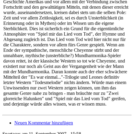
Geschichte Amerikas und vor allem mit der Verbindung zwischen
Fortschritt und den gewalttätigen Mitteln, mit denen dieser erreicht
wurde, auseinandersetzen, kreisen dabei stets um die selben Pole:
Zeit und vor allem Zeitlosigkeit, sei es durch Unsterblichkeit (in
Erinnerung oder in Mythen) oder im Wissen um die eigene
Sterblichkeit. Dies ist sicherlich ein Grund für die eigentümliche
Atmosphäre von "Spiel mir das Lied vom Tod", der Hymne und
Abgesang zugleich ist. Das Lied vom Tod wird hier nicht nur für
die Charaktere, sondern vor allem fürs Genre gespielt. Wenn am
Ende der sympathische, menschliche Cheyenne stirbt und der
unnahbare, mythische (unsterbliche?) Mundharmonika-Spieler
davon reitet, ist der klassische Western so tot wie Cheyenne, und
existiert nur noch als Geist aus der Vergangenheit wie der Mann
mit der Mundharmonika. Daran konnte auch der eher schwächere
Mittelteil der "Es war einmal..."-Trilogie und Leones definitiv
letzter Western "Todesmelodie" nichts ändern. Würde man einem
Unwissenden nur zwei Western zeigen können, um ihm das
gesamte Genre nahe zu bringen - man bräuchte nur zu "Zwei
glorreiche Halunken" und "Spiel mir das Lied vom Tod" greifen,
und derjenige würde alles wissen, was er wissen muss.
Neuen Kommentar hinzufügen
Spartacus am 11. September 2007 - 15:58