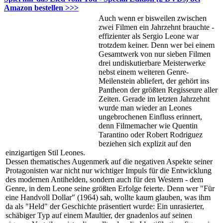
Amazon bestellen >>>
Auch wenn er bisweilen zwischen
zwei Filmen ein Jahrzehnt brauchte -
effizienter als Sergio Leone war
trotzdem keiner. Denn wer bei einem
Gesamtwerk von nur sieben Filmen
drei undiskutierbare Meisterwerke
nebst einem weiteren Genre-
Meilenstein abliefert, der gehört ins
Pantheon der größten Regisseure aller
Zeiten. Gerade im letzten Jahrzehnt
wurde man wieder an Leones
ungebrochenen Einfluss erinnert,
denn Filmemacher wie Quentin
Tarantino oder Robert Rodriguez
beziehen sich explizit auf den
einzigartigen Stil Leones.
Dessen thematisches Augenmerk auf die negativen Aspekte seiner
Protagonisten war nicht nur wichtiger Impuls für die Entwicklung
des modernen Antihelden, sondern auch für den Western - dem
Genre, in dem Leone seine größten Erfolge feierte. Denn wer "Für
eine Handvoll Dollar" (1964) sah, wollte kaum glauben, was ihm
da als "Held" der Geschichte präsentiert wurde: Ein unrasierter,
schäbiger Typ auf einem Maultier, der gnadenlos auf seinen