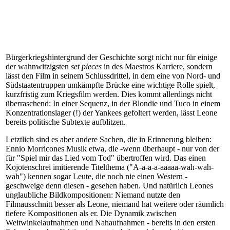
Bürgerkriegshintergrund der Geschichte sorgt nicht nur für einige
der wahnwitzigsten
set pieces
in des Maestros Karriere, sondern
lässt den Film in seinem Schlussdrittel, in dem eine von Nord- und
Südstaatentruppen umkämpfte Brücke eine wichtige Rolle spielt,
kurzfristig zum Kriegsfilm werden. Dies kommt allerdings nicht
überraschend: In einer Sequenz, in der Blondie und Tuco in einem
Konzentrationslager (!) der Yankees gefoltert werden, lässt Leone
bereits politische Subtexte aufblitzen.
Letztlich sind es aber andere Sachen, die in Erinnerung bleiben:
Ennio Morricones Musik etwa, die -wenn überhaupt - nur von der
für "Spiel mir das Lied vom Tod" übertroffen wird. Das einen
Kojotenschrei imitierende Titelthema ("A-a-a-a-aaaaa-wah-wah-
wah") kennen sogar Leute, die noch nie einen Western -
geschweige denn diesen - gesehen haben. Und natürlich Leones
unglaubliche Bildkompositionen: Niemand nutzte den
Filmausschnitt besser als Leone, niemand hat weitere oder räumlich
tiefere Kompositionen als er. Die Dynamik zwischen
Weitwinkelaufnahmen und Nahaufnahmen - bereits in den ersten