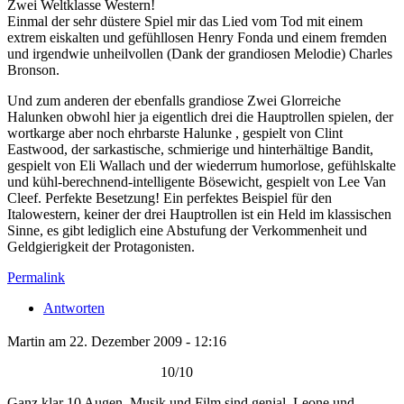
Zwei Weltklasse Western!
Einmal der sehr düstere Spiel mir das Lied vom Tod mit einem
extrem eiskalten und gefühllosen Henry Fonda und einem fremden
und irgendwie unheilvollen (Dank der grandiosen Melodie) Charles
Bronson.
Und zum anderen der ebenfalls grandiose Zwei Glorreiche
Halunken obwohl hier ja eigentlich drei die Hauptrollen spielen, der
wortkarge aber noch ehrbarste Halunke , gespielt von Clint
Eastwood, der sarkastische, schmierige und hinterhältige Bandit,
gespielt von Eli Wallach und der wiederrum humorlose, gefühlskalte
und kühl-berechnend-intelligente Bösewicht, gespielt von Lee Van
Cleef. Perfekte Besetzung! Ein perfektes Beispiel für den
Italowestern, keiner der drei Hauptrollen ist ein Held im klassischen
Sinne, es gibt lediglich eine Abstufung der Verkommenheit und
Geldgierigkeit der Protagonisten.
Permalink
Antworten
Martin am 22. Dezember 2009 - 12:16
10/10
Ganz klar 10 Augen. Musik und Film sind genial. Leone und