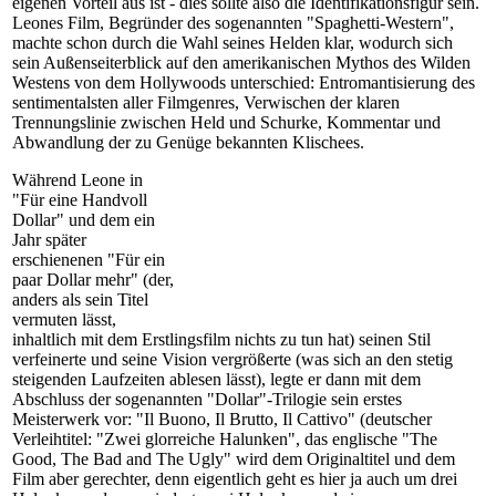
eigenen Vorteil aus ist - dies sollte also die Identifikationsfigur sein.
Leones Film, Begründer des sogenannten "Spaghetti-Western",
machte schon durch die Wahl seines Helden klar, wodurch sich
sein Außenseiterblick auf den amerikanischen Mythos des Wilden
Westens von dem Hollywoods unterschied: Entromantisierung des
sentimentalsten aller Filmgenres, Verwischen der klaren
Trennungslinie zwischen Held und Schurke, Kommentar und
Abwandlung der zu Genüge bekannten Klischees.
Während Leone in
"Für eine Handvoll
Dollar" und dem ein
Jahr später
erschienenen "Für ein
paar Dollar mehr" (der,
anders als sein Titel
vermuten lässt,
inhaltlich mit dem Erstlingsfilm nichts zu tun hat) seinen Stil
verfeinerte und seine Vision vergrößerte (was sich an den stetig
steigenden Laufzeiten ablesen lässt), legte er dann mit dem
Abschluss der sogenannten "Dollar"-Trilogie sein erstes
Meisterwerk vor: "Il Buono, Il Brutto, Il Cattivo" (deutscher
Verleihtitel: "Zwei glorreiche Halunken", das englische "The
Good, The Bad and The Ugly" wird dem Originaltitel und dem
Film aber gerechter, denn eigentlich geht es hier ja auch um drei