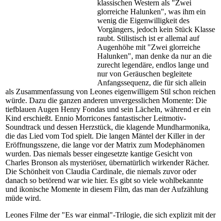
klassischen Western als "Zwei
glorreiche Halunken", was ihm ein
wenig die Eigenwilligkeit des
Vorgängers, jedoch kein Stück Klasse
raubt. Stilistisch ist er allemal auf
Augenhöhe mit "Zwei glorreiche
Halunken", man denke da nur an die
zurecht legendäre, endlos lange und
nur von Geräuschen begleitete
Anfangssequenz, die für sich allein
als Zusammenfassung von Leones eigenwilligem Stil schon reichen
würde. Dazu die ganzen anderen unvergesslichen Momente: Die
tiefblauen Augen Henry Fondas und sein Lächeln, während er ein
Kind erschießt. Ennio Morricones fantastischer Leitmotiv-
Soundtrack und dessen Herzstück, die klagende Mundharmonika,
die das Lied vom Tod spielt. Die langen Mäntel der Killer in der
Eröffnungsszene, die lange vor der Matrix zum Modephänomen
wurden. Das niemals besser eingesetzte kantige Gesicht von
Charles Bronson als mysteriöser, übernatürlich wirkender Rächer.
Die Schönheit von Claudia Cardinale, die niemals zuvor oder
danach so betörend war wie hier. Es gibt so viele wohlbekannte
und ikonische Momente in diesem Film, das man der Aufzählung
müde wird.
Leones Filme der "Es war einmal"-Trilogie, die sich explizit mit der