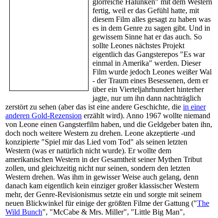
glorreiche Halunken" mit dem Western
fertig, weil er das Gefühl hatte, mit
diesem Film alles gesagt zu haben was
es in dem Genre zu sagen gibt. Und in
gewissem Sinne hat er das auch. So
sollte Leones nächstes Projekt
eigentlich das Gangsterepos "Es war
einmal in Amerika" werden. Dieser
Film wurde jedoch Leones weißer Wal
- der Traum eines Besessenen, dem er
über ein Vierteljahrhundert hinterher
jagte, nur um ihn dann nachträglich
zerstört zu sehen (aber das ist eine andere Geschichte, die
in einer
anderen Gold-Rezension
erzählt wird). Anno 1967 wollte niemand
von Leone einen Gangsterfilm haben, und die Geldgeber baten ihn,
doch noch weitere Western zu drehen. Leone akzeptierte -und
konzipierte "Spiel mir das Lied vom Tod" als seinen letzten
Western (was er natürlich nicht wurde). Er wollte dem
amerikanischen Western in der Gesamtheit seiner Mythen Tribut
zollen, und gleichzeitig nicht nur seinen, sondern den letzten
Western drehen. Was ihm in gewisser Weise auch gelang, denn
danach kam eigentlich kein einziger großer klassischer Western
mehr, der Genre-Revisionismus setzte ein und sorgte mit seinem
neuen Blickwinkel für einige der größten Filme der Gattung ("
The
Wild Bunch
", "McCabe & Mrs. Miller", "Little Big Man",