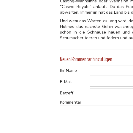
Casting-Wahnsinns oder Wahnsinn mi
"Casino Royale" anläuft. Da das Pub
abwarten. Immerhin hat das Land bis da
Und wem das Warten zu lang wird, der
Holmes das nächste Gehirnwäscheopf
schön in die Schnauze hauen und w
Schumacher teeren und federn und aus
Neuen Kommentar hinzufügen
Ihr Name
E-Mail
Betreff
Kommentar