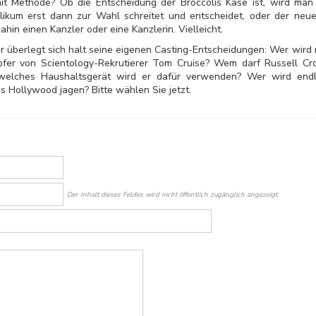
t Methode? Ob die Entscheidung der Broccolis Käse ist, wird man 
likum erst dann zur Wahl schreitet und entscheidet, oder der neue 
hin einen Kanzler oder eine Kanzlerin. Vielleicht.
 überlegt sich halt seine eigenen Casting-Entscheidungen: Wer wird n
er von Scientology-Rekrutierer Tom Cruise? Wem darf Russell Cr
elches Haushaltsgerät wird er dafür verwenden? Wer wird endl
 Hollywood jagen? Bitte wählen Sie jetzt.
Der Inhalt dieses Feldes wird nicht öffentlich zugänglich angezeigt.