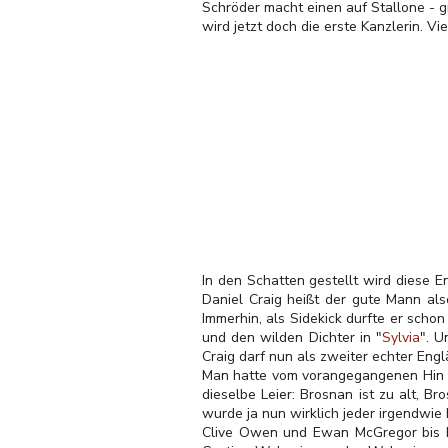
Schröder macht einen auf Stallone - g
wird jetzt doch die erste Kanzlerin. Vi
In den Schatten gestellt wird diese E
Daniel Craig heißt der gute Mann als
Immerhin, als Sidekick durfte er schon
und den wilden Dichter in "
Sylvia
". U
Craig darf nun als zweiter echter En
Man hatte vom vorangegangenen Hin un
dieselbe Leier: Brosnan ist zu alt, B
wurde ja nun wirklich jeder irgendwie
Clive Owen und Ewan McGregor bis hi