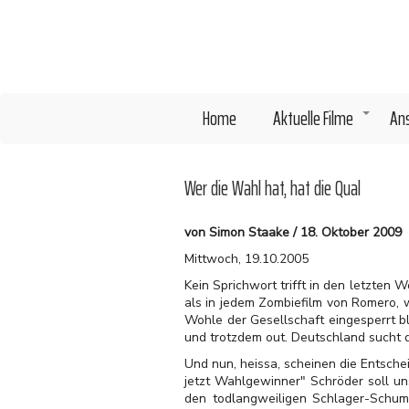
Direkt
zum
Inhalt
Home
Aktuelle Filme
An
+
Wer die Wahl hat, hat die Qual
von Simon Staake / 18. Oktober 2009
Mittwoch, 19.10.2005
Kein Sprichwort trifft in den letzten
als in jedem Zombiefilm von Romero, 
Wohle der Gesellschaft eingesperrt b
und trotzdem out. Deutschland sucht 
Und nun, heissa, scheinen die Entsche
jetzt Wahlgewinner" Schröder soll un
den todlangweiligen Schlager-Schumi