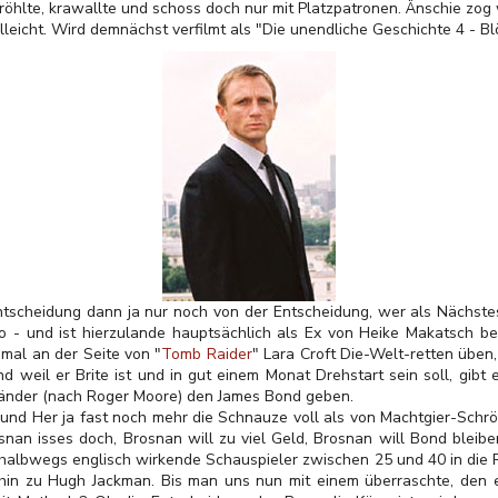
röhlte, krawallte und schoss doch nur mit Platzpatronen. Änschie zo
elleicht. Wird demnächst verfilmt als "Die unendliche Geschichte 4 - Bl
ntscheidung dann ja nur noch von der Entscheidung, wer als Nächstes
o - und ist hierzulande hauptsächlich als Ex von Heike Makatsch be
 mal an der Seite von "
Tomb Raider
" Lara Croft Die-Welt-retten üben,
nd weil er Brite ist und in gut einem Monat Drehstart sein soll, gibt
gländer (nach Roger Moore) den James Bond geben.
d Her ja fast noch mehr die Schnauze voll als von Machtgier-Schrö
rosnan isses doch, Brosnan will zu viel Geld, Brosnan will Bond bleib
 halbwegs englisch wirkende Schauspieler zwischen 25 und 40 in die 
n zu Hugh Jackman. Bis man uns nun mit einem überraschte, den e