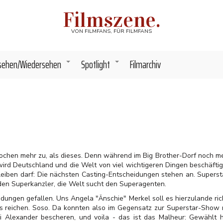
Filmszene.
VON FILMFANS, FÜR FILMFANS
sehen/Wiedersehen
Spotlight
Filmarchiv
+
+
 Wochen mehr zu, als dieses. Denn während im Big Brother-Dorf noch meh
wird Deutschland und die Welt von viel wichtigeren Dingen beschäftig
leiben darf: Die nächsten Casting-Entscheidungen stehen an. Supersta
den Superkanzler, die Welt sucht den Superagenten.
idungen gefallen. Uns Angela "Änschie" Merkel soll es hierzulande ric
s reichen. Soso. Da konnten also im Gegensatz zur Superstar-Show 
 Alexander bescheren, und voila - das ist das Malheur: Gewählt 