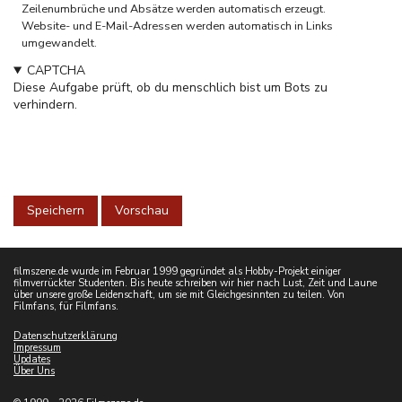
Zeilenumbrüche und Absätze werden automatisch erzeugt.
Website- und E-Mail-Adressen werden automatisch in Links
umgewandelt.
CAPTCHA
Diese Aufgabe prüft, ob du menschlich bist um Bots zu
verhindern.
filmszene.de wurde im Februar 1999 gegründet als Hobby-Projekt einiger
filmverrückter Studenten. Bis heute schreiben wir hier nach Lust, Zeit und Laune
über unsere große Leidenschaft, um sie mit Gleichgesinnten zu teilen. Von
Filmfans, für Filmfans.
Datenschutzerklärung
Impressum
Updates
Über Uns