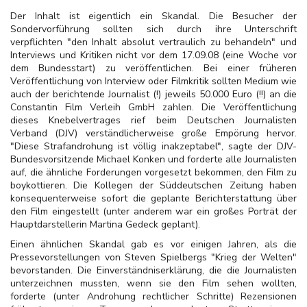
Der Inhalt ist eigentlich ein Skandal. Die Besucher der
Sondervorführung sollten sich durch ihre Unterschrift
verpflichten "den Inhalt absolut vertraulich zu behandeln" und
Interviews und Kritiken nicht vor dem 17.09.08 (eine Woche vor
dem Bundesstart) zu veröffentlichen. Bei einer früheren
Veröffentlichung von Interview oder Filmkritik sollten Medium wie
auch der berichtende Journalist (!) jeweils 50.000 Euro (!!) an die
Constantin Film Verleih GmbH zahlen. Die Veröffentlichung
dieses Knebelvertrages rief beim Deutschen Journalisten
Verband (DJV) verständlicherweise große Empörung hervor.
"Diese Strafandrohung ist völlig inakzeptabel", sagte der DJV-
Bundesvorsitzende Michael Konken und forderte alle Journalisten
auf, die ähnliche Forderungen vorgesetzt bekommen, den Film zu
boykottieren. Die Kollegen der Süddeutschen Zeitung haben
konsequenterweise sofort die geplante Berichterstattung über
den Film eingestellt (unter anderem war ein großes Porträt der
Hauptdarstellerin Martina Gedeck geplant).
Einen ähnlichen Skandal gab es vor einigen Jahren, als die
Pressevorstellungen von Steven Spielbergs "Krieg der Welten"
bevorstanden. Die Einverständniserklärung, die die Journalisten
unterzeichnen mussten, wenn sie den Film sehen wollten,
forderte (unter Androhung rechtlicher Schritte) Rezensionen