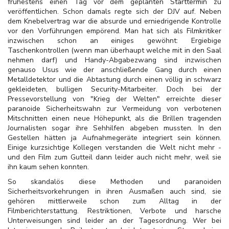
frühestens einen Tag vor dem geplanten Starttermin zu
veröffentlichen. Schon damals regte sich der DJV auf. Neben
dem Knebelvertrag war die absurde und erniedrigende Kontrolle
vor den Vorführungen empörend. Man hat sich als Filmkritiker
inzwischen schon an einiges gewöhnt: Ergiebige
Taschenkontrollen (wenn man überhaupt welche mit in den Saal
nehmen darf) und Handy-Abgabezwang sind inzwischen
genauso Usus wie der anschließende Gang durch einen
Metalldetektor und die Abtastung durch einen völlig in schwarz
gekleideten, bulligen Security-Mitarbeiter. Doch bei der
Pressevorstellung von "Krieg der Welten" erreichte dieser
paranoide Sicherheitswahn zur Vermeidung von verbotenen
Mitschnitten einen neue Höhepunkt, als die Brillen tragenden
Journalisten sogar ihre Sehhilfen abgeben mussten. In den
Gestellen hätten ja Aufnahmegeräte integriert sein können.
Einige kurzsichtige Kollegen verstanden die Welt nicht mehr -
und den Film zum Gutteil dann leider auch nicht mehr, weil sie
ihn kaum sehen konnten.
So skandalös diese Methoden und paranoiden
Sicherheitsvorkehrungen in ihren Ausmaßen auch sind, sie
gehören mittlerweile schon zum Alltag in der
Filmberichterstattung. Restriktionen, Verbote und harsche
Unterweisungen sind leider an der Tagesordnung. Wer bei