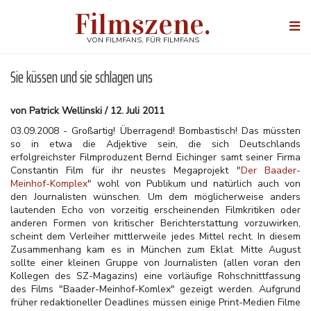
Direkt
Filmszene.
zum
Togg
Inhalt
navi
VON FILMFANS, FÜR FILMFANS
Sie küssen und sie schlagen uns
von Patrick Wellinski / 12. Juli 2011
03.09.2008 - Großartig! Überragend! Bombastisch! Das müssten
so in etwa die Adjektive sein, die sich Deutschlands
erfolgreichster Filmproduzent Bernd Eichinger samt seiner Firma
Constantin Film für ihr neustes Megaprojekt "
Der Baader-
Meinhof-Komplex
" wohl von Publikum und natürlich auch von
den Journalisten wünschen. Um dem möglicherweise anders
lautenden Echo von vorzeitig erscheinenden Filmkritiken oder
anderen Formen von kritischer Berichterstattung vorzuwirken,
scheint dem Verleiher mittlerweile jedes Mittel recht. In diesem
Zusammenhang kam es in München zum Eklat. Mitte August
sollte einer kleinen Gruppe von Journalisten (allen voran den
Kollegen des SZ-Magazins) eine vorläufige Rohschnittfassung
des Films "Baader-Meinhof-Komlex" gezeigt werden. Aufgrund
früher redaktioneller Deadlines müssen einige Print-Medien Filme