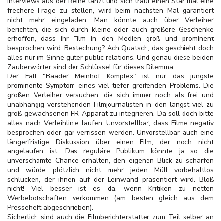
Interviews aus der Reihe tanzt und sich traut einen Star mal eine
frechere Frage zu stellen, wird beim nächsten Mal garantiert
nicht mehr eingeladen. Man könnte auch über Verleiher
berichten, die sich durch kleine oder auch größere Geschenke
erhoffen, dass ihr Film in den Medien groß und prominent
besprochen wird. Bestechung? Ach Quatsch, das geschieht doch
alles nur im Sinne guter public relations. Und genau diese beiden
Zauberwörter sind der Schlüssel für dieses Dilemma.
Der Fall "Baader Meinhof Komplex" ist nur das jüngste
prominente Symptom eines viel tiefer greifenden Problems. Die
großen Verleiher versuchen, die sich immer noch als frei und
unabhängig verstehenden Filmjournalisten in den längst viel zu
groß gewachsenen PR-Apparat zu integrieren. Da soll doch bitte
alles nach Verleihlinie laufen. Unvorstellbar, dass Filme negativ
besprochen oder gar verrissen werden. Unvorstellbar auch eine
längerfristige Diskussion über einen Film, der noch nicht
angelaufen ist. Das reguläre Publikum könnte ja so die
unverschämte Chance erhalten, den eigenen Blick zu schärfen
und würde plötzlich nicht mehr jeden Müll vorbehaltlos
schlucken, der ihnen auf der Leinwand präsentiert wird. Bloß
nicht! Viel besser ist es da, wenn Kritiken zu netten
Werbebotschaften verkommen (am besten gleich aus dem
Presseheft abgeschrieben).
Sicherlich sind auch die Filmberichterstatter zum Teil selber an