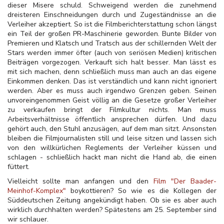
dieser Misere schuld. Schweigend werden die zunehmend
dreisteren Einschneidungen durch und Zugeständnisse an die
Verleiher akzeptiert. So ist die Filmberichterstattung schon längst
ein Teil der großen PR-Maschinerie geworden. Bunte Bilder von
Premieren und Klatsch und Tratsch aus der schillernden Welt der
Stars werden immer öfter (auch von seriösen Medien) kritischen
Beiträgen vorgezogen. Verkauft sich halt besser. Man lässt es
mit sich machen, denn schließlich muss man auch an das eigene
Einkommen denken. Das ist verständlich und kann nicht ignoriert
werden. Aber es muss auch irgendwo Grenzen geben. Seinen
unvoreingenommen Geist völlig an die Gesetze großer Verleiher
zu verkaufen bringt der Filmkultur nichts. Man muss
Arbeitsverhältnisse öffentlich ansprechen dürfen. Und dazu
gehört auch, den Stuhl anzusägen, auf dem man sitzt. Ansonsten
bleiben die Filmjournalisten still und leise sitzen und lassen sich
von den willkürlichen Reglements der Verleiher küssen und
schlagen - schließlich hackt man nicht die Hand ab, die einen
füttert.
Vielleicht sollte man anfangen und den
Film "Der Baader-
Meinhof-Komplex"
boykottieren? So wie es die Kollegen der
Süddeutschen Zeitung angekündigt haben. Ob sie es aber auch
wirklich durchhalten werden? Spätestens am 25. September sind
wir schlauer.