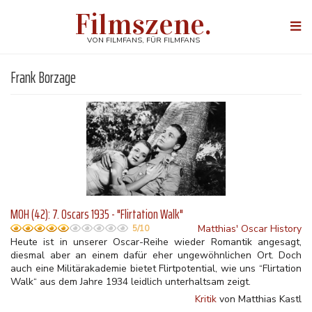
Direkt
Filmszene.
zum
Togg
Inhalt
navi
VON FILMFANS, FÜR FILMFANS
Frank Borzage
MOH (42): 7. Oscars 1935 - "Flirtation Walk"
Matthias' Oscar History
5/10
Heute ist in unserer Oscar-Reihe wieder Romantik angesagt,
diesmal aber an einem dafür eher ungewöhnlichen Ort. Doch
auch eine Militärakademie bietet Flirtpotential, wie uns “Flirtation
Walk“ aus dem Jahre 1934 leidlich unterhaltsam zeigt.
Kritik
von Matthias Kastl