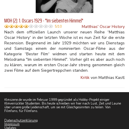
MOH (2): 1. Oscars 1929 - "Im siebenten Himmel"
Matthias' Oscar History
5/10
Nach dem offiziellen Launch unserer neuen Reihe “Matthias
Oscar History“ in der letzten Woche ist es nun Zeit für die erste
Rezension. Beginnend im Jahr 1929 möchten wir uns Dienstags
und Samstags einem der nominierten Oscar-Filme aus der
Kategorie “Bester Film“ widmen und starten heute mit dem
Melodrama "Im siebenten Himmel". Vorher gilt es aber auch noch
zu klären, warum im ersten Oscar-Jahr streng genommen gleich
zwei Filme auf dem Siegertreppchen standen.
Kritik
von Matthias Kastl
filmszene.de wurde im Februar 1999 gegründet als Hobby-Projekt einiger
filmverrückter Studenten. Bis heute schreiben wir hier nach Lust, Zeit und Laune
über unsere große Leidenschaft, um sie mit Gleichgesinnten zu teilen. Von
Filmfans, für Filmfans.
Datenschutzerklärung
Impressum
Updates