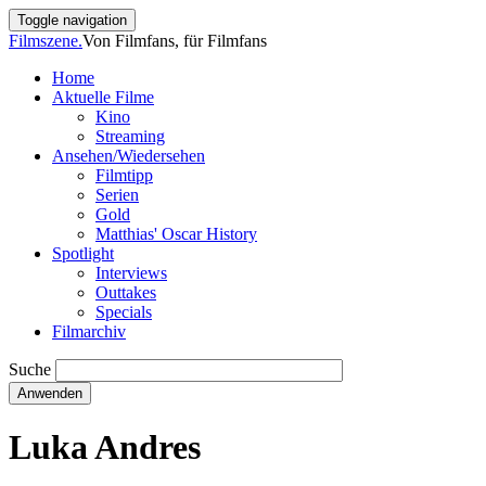
Direkt
Toggle navigation
zum
Filmszene.
Von Filmfans, für Filmfans
Inhalt
Home
Aktuelle Filme
Main
Kino
navigation
Streaming
Ansehen/Wiedersehen
Filmtipp
Serien
Gold
Matthias' Oscar History
Spotlight
Interviews
Outtakes
Specials
Filmarchiv
Suche
Luka Andres