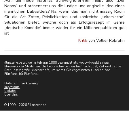
Ach, der neue Matthias Schweighöfer-Film heißt also „Der
Nanny“ und präsentiert uns die lustige und originelle Idee eines
männlichen Babysitters? Na, wenn das man nicht massig Raum
für die Art Zoten, Peinlichkeiten und zahlreiche „urkomische“
Situationen bietet, welche doch als Erfolgsrezept im Genre
„deutsche Komödie“ immer wieder für ein Millionenpublikum gut
ist.
Kritik
von Volker Robrahn
filmszene.de wurde im Februar 1999 gegründet als Hobby-Projekt einiger
filmverrückter Studenten. Bis heute schreiben wir hier nach Lust, Zeit und Laune
über unsere große Leidenschaft, um sie mit Gleichgesinnten zu teilen. Von
Filmfans, für Filmfans.
Datenschutzerklärung
Impressum
Updates
Über Uns
© 1999 - 2026 Filmszene.de