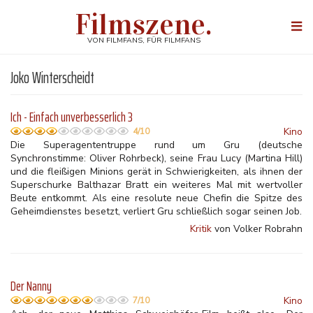
Direkt
Filmszene.
zum
Togg
Inhalt
navi
VON FILMFANS, FÜR FILMFANS
Joko Winterscheidt
Ich - Einfach unverbesserlich 3
Kino
4/10
Die Superagententruppe rund um Gru (deutsche
Synchronstimme: Oliver Rohrbeck), seine Frau Lucy (Martina Hill)
und die fleißigen Minions gerät in Schwierigkeiten, als ihnen der
Superschurke Balthazar Bratt ein weiteres Mal mit wertvoller
Beute entkommt. Als eine resolute neue Chefin die Spitze des
Geheimdienstes besetzt, verliert Gru schließlich sogar seinen Job.
Kritik
von Volker Robrahn
Der Nanny
Kino
7/10