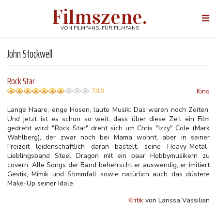
Direkt
Filmszene.
zum
Togg
Inhalt
navi
VON FILMFANS, FÜR FILMFANS
John Stockwell
Rock Star
Kino
7/10
Lange Haare, enge Hosen, laute Musik: Das waren noch Zeiten.
Und jetzt ist es schon so weit, dass über diese Zeit ein Film
gedreht wird: "Rock Star" dreht sich um Chris "Izzy" Cole (Mark
Wahlberg), der zwar noch bei Mama wohnt, aber in seiner
Freizeit leidenschaftlich daran bastelt, seine Heavy-Metal-
Lieblingsband Steel Dragon mit ein paar Hobbymusikern zu
covern. Alle Songs der Band beherrscht er auswendig, er imitiert
Gestik, Mimik und Stimmfall sowie natürlich auch das düstere
Make-Up seiner Idole.
Kritik
von Larissa Vassilian