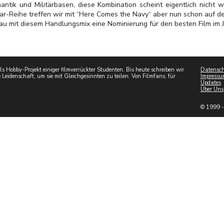
antik und Militärbasen, diese Kombination scheint eigentlich nicht wi
ar-Reihe treffen wir mit “Here Comes the Navy“ aber nun schon auf den
au mit diesem Handlungsmix eine Nominierung für den besten Film im J
 Hobby-Projekt einiger filmverrückter Studenten. Bis heute schreiben wir
Datensch
 Leidenschaft, um sie mit Gleichgesinnten zu teilen. Von Filmfans, für
Impressu
Updates
Über Uns
© 1999 -