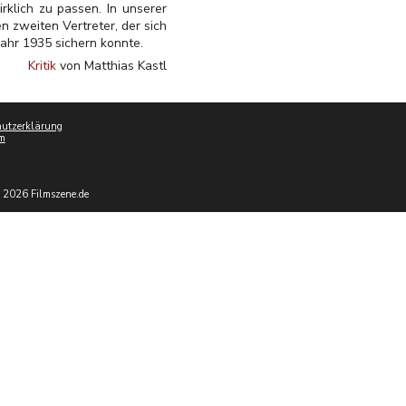
rklich zu passen. In unserer
 zweiten Vertreter, der sich
ahr 1935 sichern konnte.
Kritik
von Matthias Kastl
utzerklärung
m
 2026 Filmszene.de