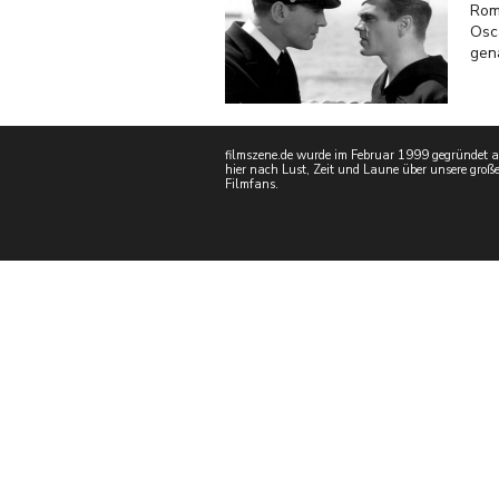
Rom
Osc
gen
filmszene.de wurde im Februar 1999 gegründet als
hier nach Lust, Zeit und Laune über unsere große
Filmfans.