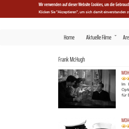
Direkt
Wir verwenden auf dieser Website Cookies, um die Gebrauch
zum
Klicken Sie "Akzeptieren", um sich damit einverstanden z
Inhalt
Home
Aktuelle Filme
An
+
Frank McHugh
MOH 
Im 
Opt
für
MOH 