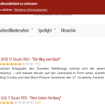
sfreundlichkeit zu verbessern
Filmszene.
Weitere Informationen
u erklären.
VON FILMFANS, FÜR FILMFANS
sehen/Wiedersehen
Spotlight
Filmarchiv
+
+
(149): 17. Oscars 1945 - "Der Weg zum Glück"
7/10
letzten Kriegsjahr des Zweiten Weltkriegs sehnte sich die amer
imismus – und bekam diesen auf der Leinwand in Form eines warmher
 Bing Crosby und den Best-Picture-Gewinner der 17. Academy Awards
(45): 7. Oscars 1935 - "Here Comes the Navy"
5/10