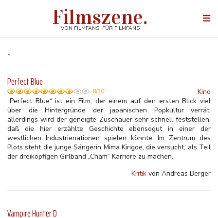
Direkt
Filmszene.
zum
Togg
Inhalt
navi
VON FILMFANS, FÜR FILMFANS
-
Perfect Blue
Kino
8/10
„Perfect Blue“ ist ein Film, der einem auf den ersten Blick viel
über die Hintergründe der japanischen Popkultur verrät,
allerdings wird der geneigte Zuschauer sehr schnell feststellen,
daß die hier erzählte Geschichte ebensogut in einer der
westlichen Industrienationen spielen könnte. Im Zentrum des
Plots steht die junge Sängerin Mima Kirigoe, die versucht, als Teil
der dreiköpfigen Girlband „Cham“ Karriere zu machen.
Kritik
von Andreas Berger
Vampire Hunter D