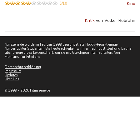
Kino
5/10
Kritik
von Volker Robrahn
filmszene.de wurde im Februar 1999 gegründet als Hobby-Projekt einiger
filmverrückter Studenten. Bis heute schreiben wir hier nach Lust, Zeit und Laune
über unsere große Leidenschaft, um sie mit Gleichgesinnten zu teilen. Von
Filmfans, für Filmfans.
Datenschutzerklärung
Impressum
Updates
Über Uns
© 1999 - 2026 Filmszene.de