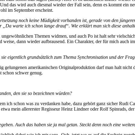
. Und das wird auch diesmal wieder der Fall sein, denn es kommt ein n
 wohl im September erscheint.
ortsetzung noch keine Müdigkeit vorhanden ist, gerade von den jünger
r „Da warte ich schon lange drauf“. Wie erklärt man sich diese anhal
h ungewöhnlichen Themen widmen, und auch Po ist halt sehr vielschicht
nd weise, dann wieder aufbrausend. Ein Charakter, der für mich auch im
ehen sie eigentlich grundsätzlich zum Thema Synchronisation und der Fr
htig gelungenen amerikanischen Originalproduktion darf man halt nicht
ist schon schwer genug.
anden, den sie so bezeichnen würden?
dem ich schon was zu verdanken habe, dazu gehört ganz sicher Rudi Car
ie etwa mein allererster Regisseur Heinz Lindner oder Rolf Spinrads, 
u begeben. Auch das haben sie ja mal getan. Steckt denn noch eine weit
sächlich dabei wie ich mir sage „Och, jetzt wo es auf die Sechzig zuge