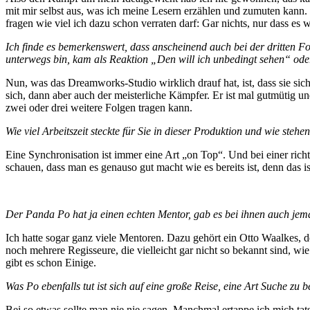
mit mir selbst aus, was ich meine Lesern erzählen und zumuten kann
fragen wie viel ich dazu schon verraten darf: Gar nichts, nur dass es
Ich finde es bemerkenswert, dass anscheinend auch bei der dritten F
unterwegs bin, kam als Reaktion „Den will ich unbedingt sehen“ ode
Nun, was das Dreamworks-Studio wirklich drauf hat, ist, dass sie sic
sich, dann aber auch der meisterliche Kämpfer. Er ist mal gutmütig u
zwei oder drei weitere Folgen tragen kann.
Wie viel Arbeitszeit steckte für Sie in dieser Produktion und wie st
Eine Synchronisation ist immer eine Art „on Top“. Und bei einer ric
schauen, dass man es genauso gut macht wie es bereits ist, denn das 
Der Panda Po hat ja einen echten Mentor, gab es bei ihnen auch jem
Ich hatte sogar ganz viele Mentoren. Dazu gehört ein Otto Waalkes, 
noch mehrere Regisseure, die vielleicht gar nicht so bekannt sind, w
gibt es schon Einige.
Was Po ebenfalls tut ist sich auf eine große Reise, eine Art Suche z
Bei so etwas sollte man nie nie sagen. Manchmal ertappe ich mich tat