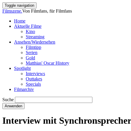
Direkt
Toggle navigation
zum
Filmszene.
Von Filmfans, für Filmfans
Inhalt
Home
Aktuelle Filme
Main
Kino
navigation
Streaming
Ansehen/Wiedersehen
Filmtipp
Serien
Gold
Matthias' Oscar History
Spotlight
Interviews
Outtakes
Specials
Filmarchiv
Suche
Interview mit Synchronspreche