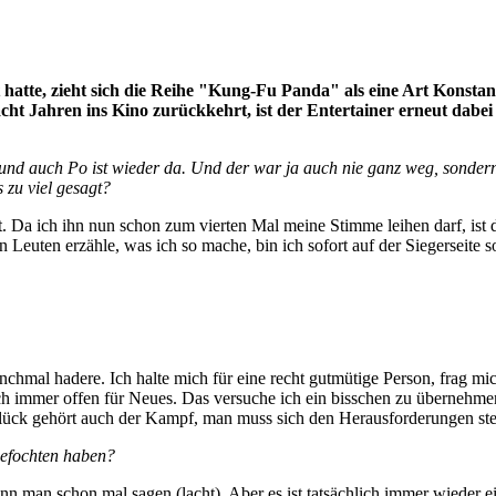
hatte, zieht sich die Reihe "Kung-Fu Panda" als eine Art Konstant
cht Jahren ins Kino zurückkehrt, ist der Entertainer erneut dabe
 auch Po ist wieder da. Und der war ja auch nie ganz weg, sondern begl
 zu viel gesagt?
. Da ich ihn nun schon zum vierten Mal meine Stimme leihen darf, ist
euten erzähle, was ich so mache, bin ich sofort auf der Siegerseite s
nchmal hadere. Ich halte mich für eine recht gutmütige Person, frag mi
uch immer offen für Neues. Das versuche ich ein bisschen zu übernehm
ück gehört auch der Kampf, man muss sich den Herausforderungen ste
sgefochten haben?
 man schon mal sagen (lacht). Aber es ist tatsächlich immer wieder e