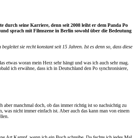
e durch seine Karriere, denn seit 2008 leiht er dem Panda Po
i und sprach mit Filmszene in Berlin sowohl über die Bedeutung
eitet sie recht konstant seit 15 Jahren. Ist es denn so, dass diese
 das etwas woran mein Herz sehr hängt und was ich auch sehr mag.
obald ich erwähne, dass ich in Deutschland den Po synchronisiere,
ch aber manchmal doch, ob das immer richtig ist so nachsichtig zu
en, was nicht immer einfach ist. Aber auch das kann man von einem
llen.
ine Art Kampf, wenn ich ein Buch schreibe. Da fechte ich jedes Mal