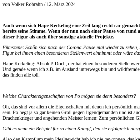
von Volker Robrahn / 12. März 2024
Auch wenn sich Hape Kerkeling eine Zeit lang recht rar gemacht 
bereits seine Stimme. Wenn der nun nach einer Pause von rund a
dieser Figur als auch über sonstige aktuelle Projekte.
Filmszene: Schön sich nach der Corona-Pause mal wieder zu sehen, und
Figur bei ihnen einen besonderen Stellenwert einnimmt oder wäre das
Hape Kerkeling: Absolut! Doch, der hat einen besonderen Stellenwert
Und gerade wenn ich z.B. im Ausland unterwegs bin und wildfremden L
das finden alle toll.
Welche Charaktereigenschaften von Po mögen sie denn besonders?
Oh, das sind vor allem die Eigenschaften mit denen ich persönlich ma
sein. Po hegt ja so gar keinen Groll gegen Irgendjemanden und ist a
Drachenkrieger und angehenden Meister lernen: Zum persönlichen Gl
Gibt es denn ein Beispiel für so einen Kampf, den sie erfolgreich au
Also den Kampf um mein Idealgewicht hab ich nie gewonnen, das kann