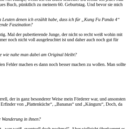
eues Buch, pünktlich zu meinem 60. Geburtstag. Und bevor sie mich
en Leuten denen ich erzählt habe, dass ich für „Kung Fu Panda 4“
tende Faszination?
ig. Mal der pubertierende Junge, der nicht so recht weiß wohin mit
mer noch nicht voll ausgeleuchtet ist und daher auch noch gut für
age wie nahe man dabei am Original bleibt?
 den Fehler machen es dann noch besser machen zu wollen. Man sollte
rell, der in ganz besonderer Weise mein Förderer war, und ansonsten
der Erfinder von „Plattenküche“, „Bananas“ und „Känguru“, Doch, da
ere Wanderung in ihnen?
ht - wer weiß, eventuell doch nochmal". Aber vielleicht überkommt es