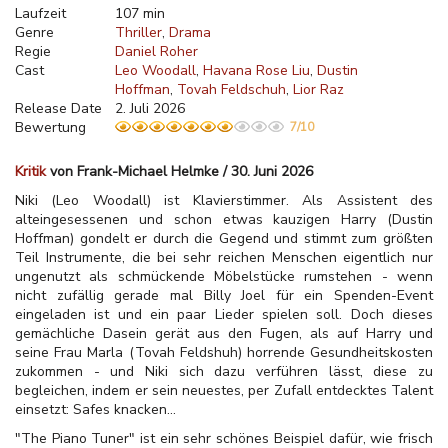
Laufzeit
107 min
Genre
Thriller
Drama
Regie
Daniel Roher
Cast
Leo Woodall
Havana Rose Liu
Dustin
Hoffman
Tovah Feldschuh
Lior Raz
Release Date
2. Juli 2026
Bewertung
7/10
Kritik
von Frank-Michael Helmke / 30. Juni 2026
Niki (Leo Woodall) ist Klavierstimmer. Als Assistent des
alteingesessenen und schon etwas kauzigen Harry (Dustin
Hoffman) gondelt er durch die Gegend und stimmt zum größten
Teil Instrumente, die bei sehr reichen Menschen eigentlich nur
ungenutzt als schmückende Möbelstücke rumstehen - wenn
nicht zufällig gerade mal Billy Joel für ein Spenden-Event
eingeladen ist und ein paar Lieder spielen soll. Doch dieses
gemächliche Dasein gerät aus den Fugen, als auf Harry und
seine Frau Marla (Tovah Feldshuh) horrende Gesundheitskosten
zukommen - und Niki sich dazu verführen lässt, diese zu
begleichen, indem er sein neuestes, per Zufall entdecktes Talent
einsetzt: Safes knacken...
"The Piano Tuner" ist ein sehr schönes Beispiel dafür, wie frisch