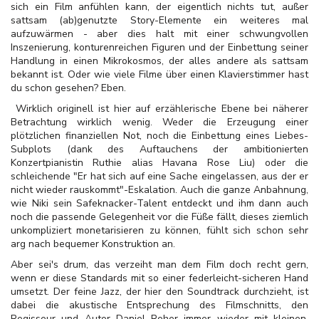
sich ein Film anfühlen kann, der eigentlich nichts tut, außer
sattsam (ab)genutzte Story-Elemente ein weiteres mal
aufzuwärmen - aber dies halt mit einer schwungvollen
Inszenierung, konturenreichen Figuren und der Einbettung seiner
Handlung in einen Mikrokosmos, der alles andere als sattsam
bekannt ist. Oder wie viele Filme über einen Klavierstimmer hast
du schon gesehen? Eben.
Wirklich originell ist hier auf erzählerische Ebene bei näherer
Betrachtung wirklich wenig. Weder die Erzeugung einer
plötzlichen finanziellen Not, noch die Einbettung eines Liebes-
Subplots (dank des Auftauchens der ambitionierten
Konzertpianistin Ruthie alias Havana Rose Liu) oder die
schleichende "Er hat sich auf eine Sache eingelassen, aus der er
nicht wieder rauskommt"-Eskalation. Auch die ganze Anbahnung,
wie Niki sein Safeknacker-Talent entdeckt und ihm dann auch
noch die passende Gelegenheit vor die Füße fällt, dieses ziemlich
unkompliziert monetarisieren zu können, fühlt sich schon sehr
arg nach bequemer Konstruktion an.
Aber sei's drum, das verzeiht man dem Film doch recht gern,
wenn er diese Standards mit so einer federleicht-sicheren Hand
umsetzt. Der feine Jazz, der hier den Soundtrack durchzieht, ist
dabei die akustische Entsprechung des Filmschnitts, den
Regisseur und Autor Daniel Roher immer wieder mit kleinen,