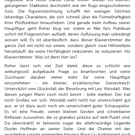
gelungenen Stakkatos durchzieht wie ein flugs eingeschobenes
Solo. Die Figurenzeichnung schafft mit wenigen Strichen
lebendige Charaktere, die sich schnell über die Formelhaftigkeit
ihrer Plotfunktion hinausheben. Und gerade beim Aufbau seiner
Hauptfigur geht Roher klug vor, indem er Niki fürs Publikum
sofort mit Fragezeichen auflädt, deren Auflösung man unbedingt
wissen will. Es ist überdeutlich, dass dieser Klavierstimmer die
ganze Zeit mit nicht nur einem, sondern gleich zwei Hilfsmitteln
herumläuft, die seine Hörfähigkeit reduzieren. Ja, reduzieren. Als
Klavierstimmer. Was ist denn hier los?
Roher lässt sich viel Zeit damit, diese so schlicht wie
wirkungsvoll aufgebaute Frage zu beantworten und seine
Zuschauer darüber immer mehr für seine Hauptfigur
einzunehmen - ein kleiner, erzählerischer Geniestreich.
Unterstützt vom Glücksfall der Besetzung mit Leo Woodall. Wer
diesen jungen Mann noch nicht kennt - bitte merken. Der hat
noch Großes vor sich. Woodall sieht nicht nur unverschämt gut
aus, er ist dazu auch noch ein unverschämt guter Schauspieler.
Es ist eine Freude, seinen kleinen Gesten und scheinbaren
Reflexen zuzusehen, die so grandios präzise auf dem Punkt sind.
Da überstrahlt er teilweise sogar die altehrwürdige Legende
Dustin Hoffman an seiner Seite. Und die Chemie mit der
wunderbar spröde agierenden Havana Rose Liu funktioniert auch