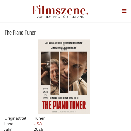
Direkt
Filmszene.
zum
Togg
Inhalt
navi
VON FILMFANS, FÜR FILMFANS
The Piano Tuner
Originaltitel
Tuner
Land
USA
Jahr
2025