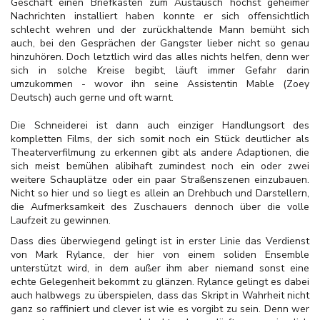
Geschäft einen Briefkasten zum Austausch höchst geheimer
Nachrichten installiert haben konnte er sich offensichtlich
schlecht wehren und der zurückhaltende Mann bemüht sich
auch, bei den Gesprächen der Gangster lieber nicht so genau
hinzuhören. Doch letztlich wird das alles nichts helfen, denn wer
sich in solche Kreise begibt, läuft immer Gefahr darin
umzukommen - wovor ihn seine Assistentin Mable (Zoey
Deutsch) auch gerne und oft warnt.
Die Schneiderei ist dann auch einziger Handlungsort des
kompletten Films, der sich somit noch ein Stück deutlicher als
Theaterverfilmung zu erkennen gibt als andere Adaptionen, die
sich meist bemühen alibihaft zumindest noch ein oder zwei
weitere Schauplätze oder ein paar Straßenszenen einzubauen.
Nicht so hier und so liegt es allein an Drehbuch und Darstellern,
die Aufmerksamkeit des Zuschauers dennoch über die volle
Laufzeit zu gewinnen.
Dass dies überwiegend gelingt ist in erster Linie das Verdienst
von Mark Rylance, der hier von einem soliden Ensemble
unterstützt wird, in dem außer ihm aber niemand sonst eine
echte Gelegenheit bekommt zu glänzen. Rylance gelingt es dabei
auch halbwegs zu überspielen, dass das Skript in Wahrheit nicht
ganz so raffiniert und clever ist wie es vorgibt zu sein. Denn wer