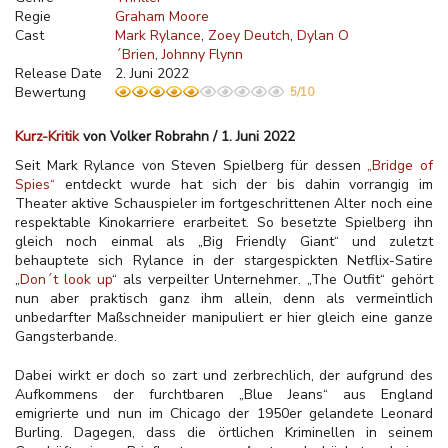
Regie
Graham Moore
Cast
Mark Rylance
Zoey Deutch
Dylan O
´Brien
Johnny Flynn
Release Date
2. Juni 2022
Bewertung
5/10
Kurz-Kritik
von Volker Robrahn / 1. Juni 2022
Seit Mark Rylance von Steven Spielberg für dessen
„Bridge of
Spies“
entdeckt wurde hat sich der bis dahin vorrangig im
Theater aktive Schauspieler im fortgeschrittenen Alter noch eine
respektable Kinokarriere erarbeitet. So besetzte Spielberg ihn
gleich noch einmal als „Big Friendly Giant“ und zuletzt
behauptete sich Rylance in der stargespickten Netflix-Satire
„
Don´t look up
“ als verpeilter Unternehmer. „The Outfit“ gehört
nun aber praktisch ganz ihm allein, denn als vermeintlich
unbedarfter Maßschneider manipuliert er hier gleich eine ganze
Gangsterbande.
Dabei wirkt er doch so zart und zerbrechlich, der aufgrund des
Aufkommens der furchtbaren „Blue Jeans“ aus England
emigrierte und nun im Chicago der 1950er gelandete Leonard
Burling. Dagegen, dass die örtlichen Kriminellen in seinem