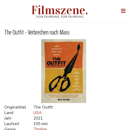
Direkt
Filmszene.
zum
Togg
Inhalt
navi
VON FILMFANS, FÜR FILMFANS
The Outfit - Verbrechen nach Mass
Originaltitel
The Outfit
Land
USA
Jahr
2021
Laufzeit
105 min
Genre
Thriller