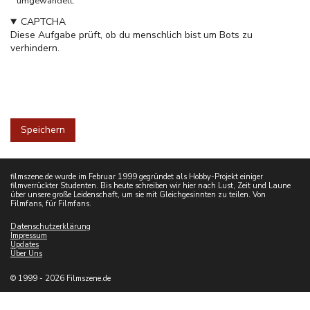
umgewandelt.
CAPTCHA
Diese Aufgabe prüft, ob du menschlich bist um Bots zu
verhindern.
filmszene.de wurde im Februar 1999 gegründet als Hobby-Projekt einiger
filmverrückter Studenten. Bis heute schreiben wir hier nach Lust, Zeit und Laune
über unsere große Leidenschaft, um sie mit Gleichgesinnten zu teilen. Von
Filmfans, für Filmfans.
Datenschutzerklärung
Impressum
Updates
Über Uns
© 1999 - 2026 Filmszene.de