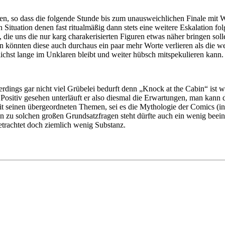
ten, so dass die folgende Stunde bis zum unausweichlichen Finale mit 
ituation denen fast ritualmäßig dann stets eine weitere Eskalation folg
en, die uns die nur karg charakerisierten Figuren etwas näher bringen so
 könnten diese auch durchaus ein paar mehr Worte verlieren als die w
lichst lange im Unklaren bleibt und weiter hübsch mitspekulieren kann.
allerdings gar nicht viel Grübelei bedurft denn „Knock at the Cabin“ is
Positiv gesehen unterläuft er also diesmal die Erwartungen, man kann 
mit seinen übergeordneten Themen, sei es die Mythologie der Comics (i
n zu solchen großen Grundsatzfragen steht dürfte auch ein wenig beein
etrachtet doch ziemlich wenig Substanz.