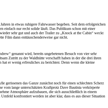
 Jahren in etwas ruhigere Fahrwasser begeben. Seit dem erfolgreichen
ern einfach nur recht solide läuft. Das Publikum schon mit einer
 wieder sehr gut und auch der Trailer zu „Knock at the Cabin“ weckt
ette Film dann enttäuschenderweise gar nicht.
ndrew“ genannt wird, bereits ungebetenen Besuch von vier sehr
 Zutritt zu der Waldhütte verschafft haben in der die drei ihren
hat er wenig erfreuliches zu berichten: Denn wenn die kleine
ylle gerissenen das Ganze zunächst noch für einen schlechten Scherz
iese vom lange unterschätzten Kraftprotz Dave Bautista verkörperte
genehme Atmosphäre aufzubauen, die sich ausschließlich in einem
mfeld konfrontiert werden ist aber klar, dass es aus dieser Situation