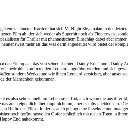
 gekennzeichneten Karriere hat sich M. Night Shyamalan in den letzten
en neuen Film ab, der sich weder als Superhit noch als Flop erweist sond
ezialisten für Thriller mit phantastischem Einschlag dabei aber immer
enn nennenswert mehr als das was darin angedeutet wird bietet der kompl
 hat das Elternpaar, das von seiner Tochter „Daddy Eric“ und „Daddy A
e bedrohlich auftretenden Leonard angeführt werden und sich gewaltsam
affen sondern Werkzeuge wie ihnen Leonard versichert, aber ansonsten 
s Ende der Menschheit gekommen.
ht es also sehr schnell um Leben oder Tod, auch wenn die aus ihrer Id
e das auch eigentlich überhaupt nicht tun, aber es müsse leider sein. D
ersten Hälfte des Films. In der es auch gelingt eine fesselnde und unan
sher noch hoffnungsvollen Opfer schließlich mit realen Toten in ihrem U
em Happy End nahekommt.