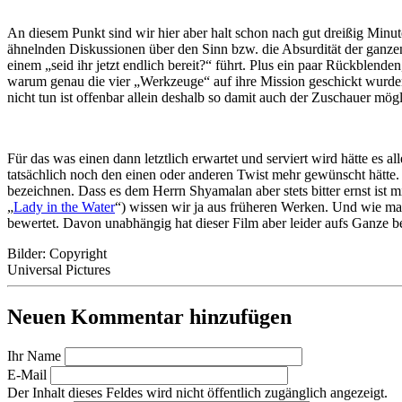
An diesem Punkt sind wir hier aber halt schon nach gut dreißig Minu
ähnelnden Diskussionen über den Sinn bzw. die Absurdität der ganzen S
einem „seid ihr jetzt endlich bereit?“ führt. Plus ein paar Rückblend
warum genau die vier „Werkzeuge“ auf ihre Mission geschickt wurden
nicht tun ist offenbar allein deshalb so damit auch der Zuschauer mög
Für das was einen dann letztlich erwartet und serviert wird hätte es 
tatsächlich noch den einen oder anderen Twist mehr gewünscht hätte. 
bezeichnen. Dass es dem Herrn Shyamalan aber stets bitter ernst ist 
„
Lady in the Water
“) wissen wir ja aus früheren Werken. Und wie ma
bewertet. Davon unabhängig hat dieser Film aber leider aufs Ganze b
Bilder: Copyright
Universal Pictures
Neuen Kommentar hinzufügen
Ihr Name
E-Mail
Der Inhalt dieses Feldes wird nicht öffentlich zugänglich angezeigt.