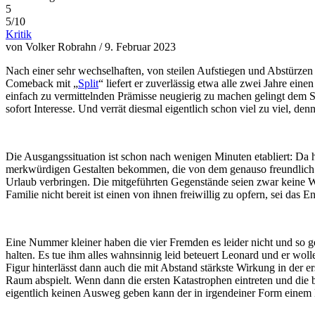
5
5/10
Kritik
von Volker Robrahn / 9. Februar 2023
Nach einer sehr wechselhaften, von steilen Aufstiegen und Abstürzen
Comeback mit „
Split
“ liefert er zuverlässig etwa alle zwei Jahre ein
einfach zu vermittelnden Prämisse neugierig zu machen gelingt dem Sp
sofort Interesse. Und verrät diesmal eigentlich schon viel zu viel, d
Die Ausgangssituation ist schon nach wenigen Minuten etabliert: Da
merkwürdigen Gestalten bekommen, die von dem genauso freundlich wi
Urlaub verbringen. Die mitgeführten Gegenstände seien zwar keine W
Familie nicht bereit ist einen von ihnen freiwillig zu opfern, sei da
Eine Nummer kleiner haben die vier Fremden es leider nicht und so ge
halten. Es tue ihm alles wahnsinnig leid beteuert Leonard und er woll
Figur hinterlässt dann auch die mit Abstand stärkste Wirkung in der 
Raum abspielt. Wenn dann die ersten Katastrophen eintreten und die bi
eigentlich keinen Ausweg geben kann der in irgendeiner Form ein