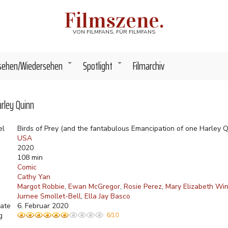
Filmszene.
VON FILMFANS, FÜR FILMFANS
sehen/Wiedersehen
Spotlight
Filmarchiv
+
+
arley Quinn
el
Birds of Prey (and the fantabulous Emancipation of one Harley Q
USA
2020
108 min
Comic
Cathy Yan
Margot Robbie
Ewan McGregor
Rosie Perez
Mary Elizabeth Wi
Jurnee Smollet-Bell
Ella Jay Basco
ate
6. Februar 2020
g
6/10