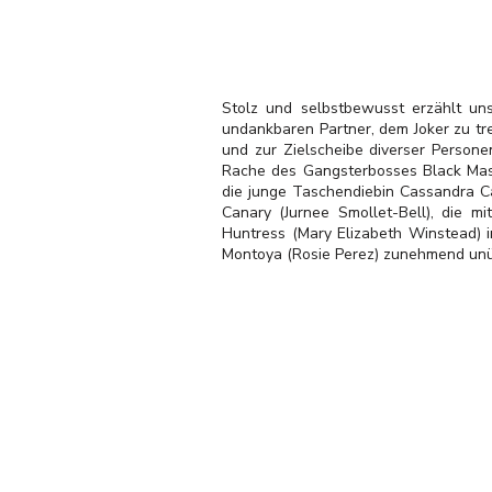
Stolz und selbstbewusst erzählt un
undankbaren Partner, dem Joker zu tre
und zur Zielscheibe diverser Persone
Rache des Gangsterbosses Black Mask
die junge Taschendiebin Cassandra Ca
Canary (Jurnee Smollet-Bell), die m
Huntress (Mary Elizabeth Winstead) in
Montoya (Rosie Perez) zunehmend unüb