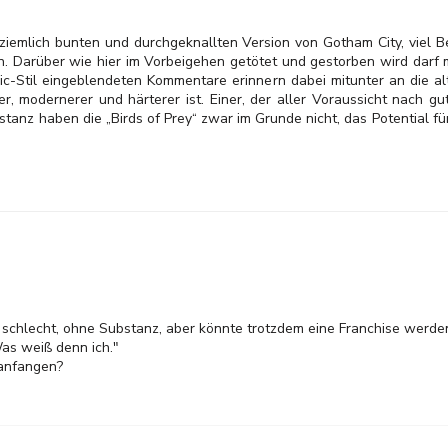
r ziemlich bunten und durchgeknallten Version von Gotham City, vie
en. Darüber wie hier im Vorbeigehen getötet und gestorben wird darf
ic-Stil eingeblendeten Kommentare erinnern dabei mitunter an die a
r, modernerer und härterer ist. Einer, der aller Voraussicht nach
tanz haben die „Birds of Prey“ zwar im Grunde nicht, das Potential fü
chtig schlecht, ohne Substanz, aber könnte trotzdem eine Franchise werd
as weiß denn ich."
 anfangen?