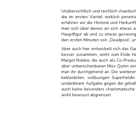
Unübersichtlich und reichlich chaotis
die im ersten Viertel wirklich penet
erfahren wir die Historie und Herkunf
man sich über dieses an sich etwas ar
Hauptfigur ab und zu etwas gezwunge
den ersten Minuten von „Deadpool“, und
Aber auch hier entwickelt sich das Ga
besser zusammen, wirkt zum Ende hi
Margot Robbie, die auch als Co-Produze
aber unberechenbaren Miss Quinn eine
man ihr durchgehend an. Die weitere
bekleideten, vollbusigen Superheld
undankbare Aufgabe gegen die geballt
auch keine besonders charismatische
wohl bewusst abgrenzen.