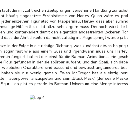
ch läuft die mit zahlreichen Zeitsprüngen versehene Handlung zunäch
rant häufig eingesetzte Erzählstimme von Harley Quinn wäre es pra
t jeder einzelnen Figur also von Plappermaul Harley, dass aber zumi
mselige Hilfsmittel nicht allzu sehr ärgern muss. Dennoch wirkt die
n und konterkariert damit den eigentlich angestrebten lockeren Ton
 dass die Ähnlichkeiten da nicht zufällig ins Auge springt wurde ja b
nze in der Folge in die richtige Richtung, was zunächst etwas holprig
n sogar fast wie aus einem Guss und irgendwann muss uns Harley d
ntin fungiert, hat mit der einst für die Batman-Animationsserie gesch
 Figur gefunden in der sie spürbar aufgeht, und den Spaß, sich dabei
n weiblichen Charaktere sind passend und bewusst unglamourös beset
in haben sie nur wenig gemein. Ewan McGregor hat als einzig nen
e Frauenpower anzuspielen und sein „Black Mask“ (der seine Maske abe
 Figur – da gibt es gerade im Batman-Universum eine Menge intere