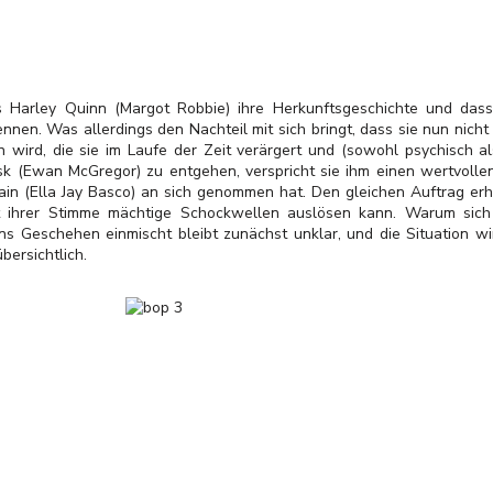
s Harley Quinn (Margot Robbie) ihre Herkunftsgeschichte und dass
nnen. Was allerdings den Nachteil mit sich bringt, dass sie nun nic
n wird, die sie im Laufe der Zeit verärgert und (sowohl psychisch al
 (Ewan McGregor) zu entgehen, verspricht sie ihm einen wertvoll
in (Ella Jay Basco) an sich genommen hat. Den gleichen Auftrag erh
it ihrer Stimme mächtige Schockwellen auslösen kann. Warum sich
s Geschehen einmischt bleibt zunächst unklar, und die Situation wir
ersichtlich.