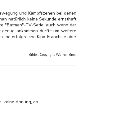
l Bewegung und Kampfszenen bei denen
 man natürlich keine Sekunde ernsthaft
lte "Batman"-TV-Serie, auch wenn der
 gut genug ankommen dürfte um weitere
r eine erfolgreiche Kino-Franchise aber
Bilder: Copyright
Warner Bros.
en, keine Ahnung, ob