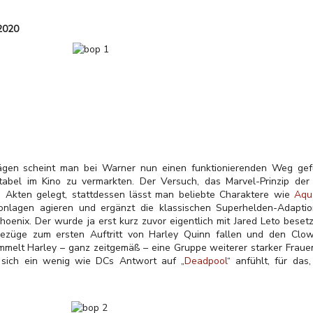
 2020
ägen scheint man bei Warner nun einen funktionierenden Weg ge
abel im Kino zu vermarkten. Der Versuch, das Marvel-Prinzip der
en Akten gelegt, stattdessen lässt man beliebte Charaktere wie
Aqu
Tonlagen agieren und ergänzt die klassischen Superhelden-Adapti
hoenix. Der wurde ja erst kurz zuvor eigentlich mit Jared Leto beset
Bezüge zum ersten Auftritt von Harley Quinn fallen und den Clo
melt Harley – ganz zeitgemäß – eine Gruppe weiterer starker Frauen 
er sich ein wenig wie DCs Antwort auf „
Deadpool
“ anfühlt, für das