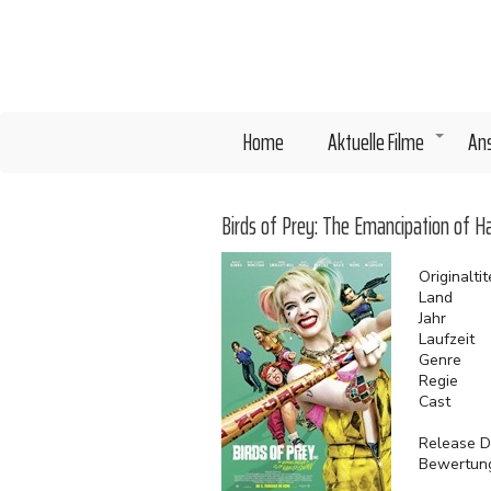
Direkt
zum
Inhalt
Home
Aktuelle Filme
An
+
Birds of Prey: The Emancipation of H
Originaltit
Land
Jahr
Laufzeit
Genre
Regie
Cast
Release D
Bewertun