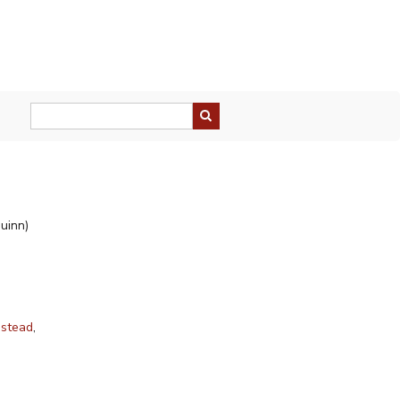
uinn)
nstead