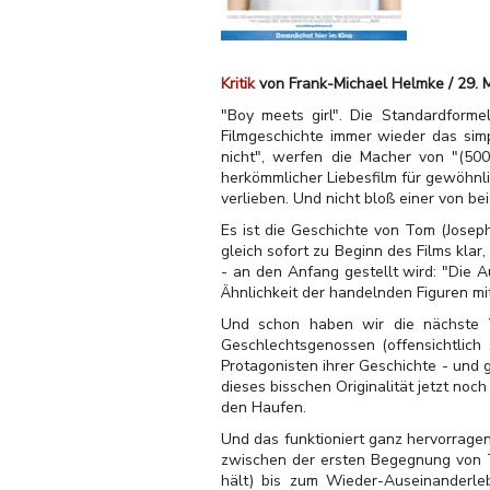
Kritik
von Frank-Michael Helmke / 29. 
"Boy meets girl". Die Standardformel
Filmgeschichte immer wieder das sim
nicht", werfen die Macher von "(500
herkömmlicher Liebesfilm für gewöhnli
verlieben. Und nicht bloß einer von be
Es ist die Geschichte von Tom (Joseph
gleich sofort zu Beginn des Films kla
- an den Anfang gestellt wird: "Die A
Ähnlichkeit der handelnden Figuren mit
Und schon haben wir die nächste V
Geschlechtsgenossen (offensichtlich 
Protagonisten ihrer Geschichte - und 
dieses bisschen Originalität jetzt no
den Haufen.
Und das funktioniert ganz hervorragen
zwischen der ersten Begegnung von 
hält) bis zum Wieder-Auseinanderle