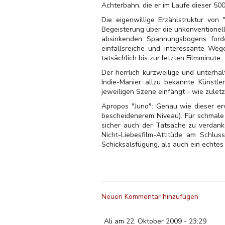
Achterbahn, die er im Laufe dieser 50
Die eigenwillige Erzählstruktur von
Begeisterung über die unkonventionell
absinkenden Spannungsbogens forde
einfallsreiche und interessante Weg
tatsächlich bis zur letzten Filmminute.
Der herrlich kurzweilige und unterha
Indie-Manier allzu bekannte Künstl
jeweiligen Szene einfängt - wie zuletz
Apropos "Juno": Genau wie dieser er
bescheidenerem Niveau). Für schmale 7
sicher auch der Tatsache zu verdank
Nicht-Liebesfilm-Attitüde am Schlu
Schicksalsfügung, als auch ein echtes
Neuen Kommentar hinzufügen
Ali am 22. Oktober 2009 - 23:29