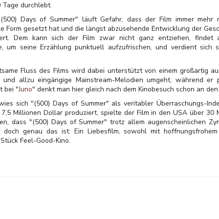
0 Tage durchlebt.
 "(500) Days of Summer" läuft Gefahr, dass der Film immer mehr 
e Form gesetzt hat und die längst abzusehende Entwicklung der Geschi
rt. Dem kann sich der Film zwar nicht ganz entziehen, findet a
e, um seine Erzählung punktuell aufzufrischen, und verdient sich s
ltsame Fluss des Films wird dabei unterstützt von einem großartig a
er und allzu eingängige Mainstream-Melodien umgeht, während er 
t bei "
Juno
" denkt man hier gleich nach dem Kinobesuch schon an den
wies sich "(500) Days of Summer" als veritabler Überraschungs-Ind
,5 Millionen Dollar produziert, spielte der Film in den USA über 30 Mi
en, dass "(500) Days of Summer" trotz allem augenscheinlichen Zyn
ss doch genau das ist: Ein Liebesfilm, sowohl mit hoffnungsfro
 Stück Feel-Good-Kino.