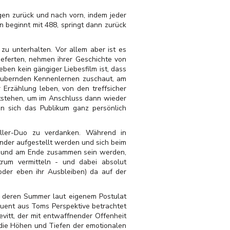
gen zurück und nach vorn, indem jeder
 beginnt mit 488, springt dann zurück
zu unterhalten. Vor allem aber ist es
ieferten, nehmen ihrer Geschichte von
eben kein gängiger Liebesfilm ist, dass
zaubernden Kennenlernen zuschaut, am
 Erzählung leben, von den treffsicher
tstehen, um im Anschluss dann wieder
nn sich das Publikum ganz persönlich
eller-Duo zu verdanken. Während in
der aufgestellt werden und sich beim
nden und am Ende zusammen sein werden,
rum vermitteln - und dabei absolut
oder eben ihr Ausbleiben) da auf der
, deren Summer laut eigenem Postulat
quent aus Toms Perspektive betrachtet
evitt, der mit entwaffnender Offenheit
die Höhen und Tiefen der emotionalen