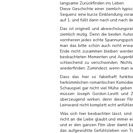
langsame Zurückfinden ins Leben.
Diese Geschichte einer ziemlich typi
Sequenz eine kurze Einblendung voran
auf 1, und füllt dann nach und nach d
Das ist originell und abwechslungsre
ziemlich mutig. Denn die beiden Auto
vornherein jedes echte Spannungspotent
man das bitte schön auch nicht erwa
Ende nicht zusammen bleiben werden. 
beobachteten Momenten und Augenblic
schleichend zu verschwinden. Nichts
wiederfinden. Zumindest, wenn man we
Dass das hier so fabelhaft funkti
herkömmlichen romantischen Komödien
Schauspiel gar nicht viel Mühe geben 
müssen Joseph Gordon-Levitt und Z
überzeugend wirken, denn dieser Fil
Leinwand nicht komplett echt anfühle
Was sich hier beobachten lässt, sin
nicht an die Liebe glaubt und immer 
und er den ganzen Film über damit käm
das aufgewühlte Gefühlsleben von To