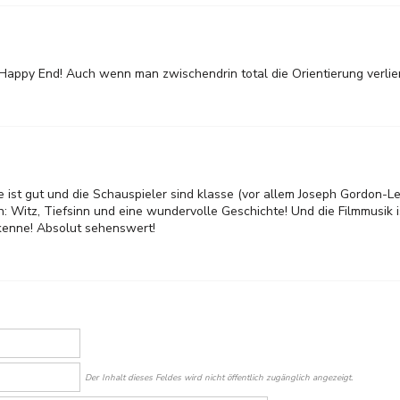
Happy End! Auch wenn man zwischendrin total die Orientierung verliert
dee ist gut und die Schauspieler sind klasse (vor allem Joseph Gordon-Lev
 Witz, Tiefsinn und eine wundervolle Geschichte! Und die Filmmusik ist
 kenne! Absolut sehenswert!
Der Inhalt dieses Feldes wird nicht öffentlich zugänglich angezeigt.