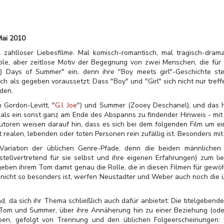
Mai 2010
 zahlloser Liebesfilme. Mal komisch-romantisch, mal tragisch-drama
ple, aber zeitlose Motiv der Begegnung von zwei Menschen, die für 
) Days of Summer" ein, denn ihre "Boy meets girl"-Geschichte stel
ch als gegeben voraussetzt: Dass "Boy" und "Girl" sich nicht nur treff
iden.
 Gordon-Levitt, "
G.I. Joe
") und Summer (Zooey Deschanel), und das hi
r, als ein sonst ganz am Ende des Abspanns zu findender Hinweis - mi
utoren weisen darauf hin, dass es sich bei dem folgenden Film um ei
 realen, lebenden oder toten Personen rein zufällig ist. Besonders mi
ariation der üblichen Genre-Pfade, denn die beiden männlichen
stellvertretend für sie selbst und ihre eigenen Erfahrungen) zum lie
geben ihrem Tom damit genau die Rolle, die in diesen Filmen für gewöh
ch nicht so besonders ist, werfen Neustadter und Weber auch noch die 
d, da sich ihr Thema schließlich auch dafür anbietet: Die titelgebe
Tom und Summer, über ihre Annäherung hin zu einer Beziehung (ode
ben, gefolgt von Trennung und den üblichen Folgeerscheinungen: