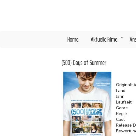
Direkt
zum
Inhalt
Home
Aktuelle Filme
An
+
(500) Days of Summer
Originaltit
Land
Jahr
Laufzeit
Genre
Regie
Cast
Release D
Bewertun