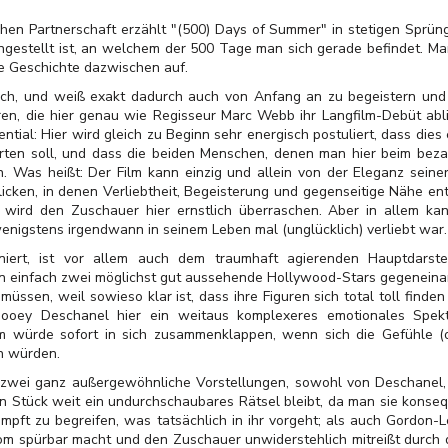
schen Partnerschaft erzählt "(500) Days of Summer" in stetigen Sprün
gestellt ist, an welchem der 500 Tage man sich gerade befindet. Man
ie Geschichte dazwischen auf.
ich, und weiß exakt dadurch auch von Anfang an zu begeistern und 
ren, die hier genau wie Regisseur Marc Webb ihr Langfilm-Debüt abl
ial: Hier wird gleich zu Beginn sehr energisch postuliert, dass dies 
rten soll, und dass die beiden Menschen, denen man hier beim be
Was heißt: Der Film kann einzig und allein von der Eleganz seiner
ken, in denen Verliebtheit, Begeisterung und gegenseitige Nähe en
 wird den Zuschauer hier ernstlich überraschen. Aber in allem ka
nigstens irgendwann in seinem Leben mal (unglücklich) verliebt war.
oniert, ist vor allem auch dem traumhaft agierenden Hauptdarst
 einfach zwei möglichst gut aussehende Hollywood-Stars gegeneinan
müssen, weil sowieso klar ist, dass ihre Figuren sich total toll fi
ooey Deschanel hier ein weitaus komplexeres emotionales Spekt
m würde sofort in sich zusammenklappen, wenn sich die Gefühle (
n würden.
d zwei ganz außergewöhnliche Vorstellungen, sowohl von Deschanel
ein Stück weit ein undurchschaubares Rätsel bleibt, da man sie konse
pft zu begreifen, was tatsächlich in ihr vorgeht; als auch Gordon-L
m spürbar macht und den Zuschauer unwiderstehlich mitreißt durch 