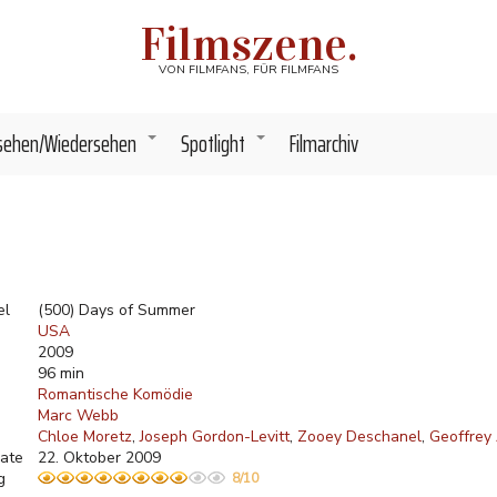
Filmszene.
VON FILMFANS, FÜR FILMFANS
sehen/Wiedersehen
Spotlight
Filmarchiv
+
+
el
(500) Days of Summer
USA
2009
96 min
Romantische Komödie
Marc Webb
Chloe Moretz
Joseph Gordon-Levitt
Zooey Deschanel
Geoffrey
ate
22. Oktober 2009
g
8/10