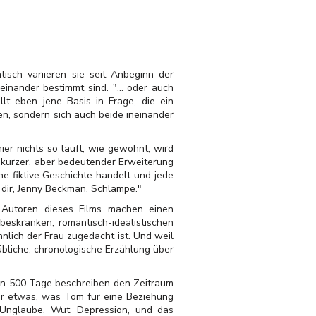
tisch variieren sie seit Anbeginn der
einander bestimmt sind. "… oder auch
lt eben jene Basis in Frage, die ein
en, sondern sich auch beide ineinander
er nichts so läuft, wie gewohnt, wird
t kurzer, aber bedeutender Erweiterung
ne fiktive Geschichte handelt und jede
t dir, Jenny Beckman. Schlampe."
 Autoren dieses Films machen einen
beskranken, romantisch-idealistischen
nlich der Frau zugedacht ist. Und weil
übliche, chronologische Erzählung über
nden 500 Tage beschreiben den Zeitraum
r etwas, was Tom für eine Beziehung
 Unglaube, Wut, Depression, und das