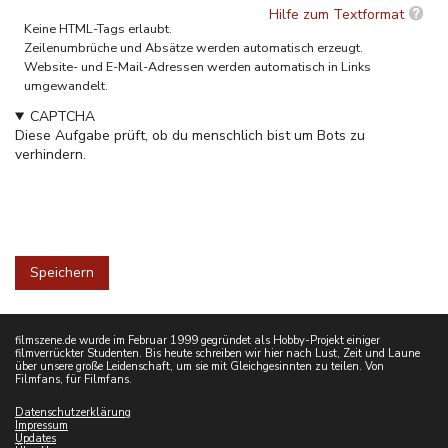
Hilfe zum Textformat
Keine HTML-Tags erlaubt.
Zeilenumbrüche und Absätze werden automatisch erzeugt.
Website- und E-Mail-Adressen werden automatisch in Links
umgewandelt.
CAPTCHA
Diese Aufgabe prüft, ob du menschlich bist um Bots zu
verhindern.
filmszene.de wurde im Februar 1999 gegründet als Hobby-Projekt einiger
filmverrückter Studenten. Bis heute schreiben wir hier nach Lust, Zeit und Laune
über unsere große Leidenschaft, um sie mit Gleichgesinnten zu teilen. Von
Filmfans, für Filmfans.
Datenschutzerklärung
Impressum
Updates