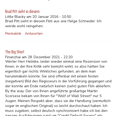
Brad Pitt sieht in diesem
Little Blacky am 20. Januar 2016 - 10:50
Brad Pitt sieht in diesem Film aus wie Helge Schneider. Ich
werde wohl reingehen.
Permalink
Antworten
The Big Short
Finanzhai am 28. Dezember 2021 - 22:20
Werter Herr Helmke, leider wieder einmal eine Rezension von
Ihnen, in der Ihre Kritik sehr bemüht wirkt, so also hätten Sie
eigentlich gar nichts Wirkliches gefunden, an dem man
herummäkeln könnte. Sie sind offenbar mit einem festen
(negativen) Bild des Regisseurs in die Vorführung gegangen und
der konnte am Ende natürlich keinen (sehr) guten Film abliefern.
By the way: Der von Ihnen angeführte großartige Martin
Scorsese bekam von Ihnen für "Wolf of Wall Street" nur 5
Augen. Meinen Respekt aber, dass sie die Handlung (vermutlich
sogar im englischen Original) so leicht durchschaut haben. Ich
muss zugeben, selbst deutsch synchronisiert habe ich bei den
ganzen Ausführungen rund um "Credit Default Swaps" etc.