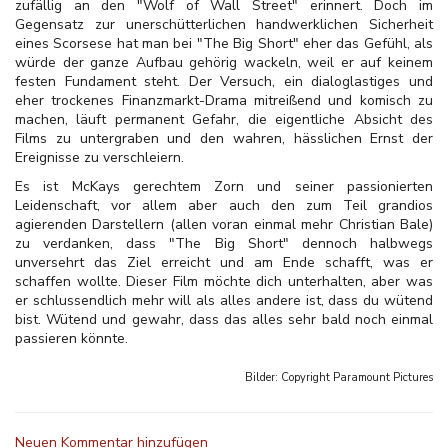
zufällig an den "Wolf of Wall Street" erinnert. Doch im
Gegensatz zur unerschütterlichen handwerklichen Sicherheit
eines Scorsese hat man bei "The Big Short" eher das Gefühl, als
würde der ganze Aufbau gehörig wackeln, weil er auf keinem
festen Fundament steht. Der Versuch, ein dialoglastiges und
eher trockenes Finanzmarkt-Drama mitreißend und komisch zu
machen, läuft permanent Gefahr, die eigentliche Absicht des
Films zu untergraben
und den wahren, hässlichen Ernst der
Ereignisse zu verschleiern.
Es ist McKays gerechtem Zorn und seiner passionierten
Leidenschaft, vor allem aber auch den zum Teil grandios
agierenden Darstellern (allen voran einmal mehr Christian Bale)
zu verdanken, dass "The Big Short" dennoch halbwegs
unversehrt das Ziel erreicht und am Ende schafft, was er
schaffen wollte. Dieser Film möchte dich unterhalten, aber was
er schlussendlich mehr will als alles andere ist, dass du wütend
bist. Wütend und gewahr, dass das alles sehr bald noch einmal
passieren könnte.
Bilder: Copyright
Paramount Pictures
Neuen Kommentar hinzufügen