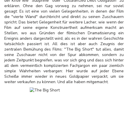
der Krise wie "Subprime" oder "Collaterized Debt Obligation" zu
erklären. Ohne den Gag vorweg zu nehmen, sei nur soviel
gesagt: Es ist eine von vielen Gelegenheiten, in denen der Film
die "vierte Wand" durchbricht und direkt zu seinen Zuschauern
spricht. Das bietet Gelegenheit für weitere Lacher, wie wenn der
Film auf seine eigene Konstruiertheit aufmerksam macht an
Stellen, wo aus Gründen der filmischen Dramatisierung ein
Ereignis anders dargestellt wird, als es in der wahren Geschichte
tatsächlich passiert ist. All dies ist aber auch Zeugnis der
zentralen Bemühung des Films: "The Big Short" tut alles, damit
seine Zuschauer nicht von der Spur abkommen, sondern zu
jedem Zeitpunkt begreifen, was vor sich ging und dass sich hinter
all dem vermeintlich komplizierten Fachjargon ein paar ziemlich
simple Wahrheiten verbargen: Hier wurde auf jeder Ebene
Scheiße immer wieder in neues Goldpapier verpackt, um sie
weiter verkaufen zu können. Und alle haben mitgemacht.