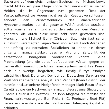
Basierend auf dem gleichnamigen Sachbuch von Michael Lewis
macht McKay ein paar kluge Köpfe der Finanzwelt zu seinen
Helden, die im Gegensatz zum gesamten Rest der
Wirtschaftswelt die Augen nicht vor der Realität verschlossen,
sondern den Zusammenbruch des amerikanischen
Hypothekenmarkts, der die gesamte Weltfinanzkrise auslösen
sollte, kommen sahen. Und so zu den sehr wenigen Menschen
gehörten, die durch diese Krise sehr reich geworden sind.
Menschen wie Michael Burry (Christian Bale), ein fast schon
autistisch veranlagter Super-Nerd von einem Fonds-Manager,
der unfähig zu normalem Sozialleben ist, aber ein derart
brillanter Finanzanalytiker, dass er Art und Zeitpunkt der
Katastrophe haargenau voraussagen konnte. Seine
Prophezeiung (und die darauf aufbauenden Wetten gegen ein
vermeintlich unerschütterliches Finanzsystem) zieht ihre Kreise,
doch nur wenige begreifen, wie richtig Burrys Analyse
tatsächlich liegt. Darunter: Der bei der Deutschen Bank an der
Wall Street arbeitende Analyst Jared Vennett (Ryan Gosling), der
zutiefst desillusionierte Hedgefonds-Manager Mark Baum (Steve
Carell), sowie die Nachwuchs-Finanzjongleure Jamie Shipley und
Charlie Geller (Finn Wittrock und John Magaro), die mithilfe des
Finanzmarkt-Aussteigers Ben Rickert (Co-Produzent Brad Pitt)
versuchen, ebenfalls aus dem drohenden Untergang Kapital zu
schlagen.