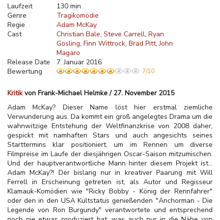
Laufzeit
130 min
Genre
Tragikomödie
Regie
Adam McKay
Cast
Christian Bale
Steve Carrell
Ryan
Gosling
Finn Wittrock
Brad Pitt
John
Magaro
Release Date
7. Januar 2016
Bewertung
7/10
Kritik
von Frank-Michael Helmke / 27. November 2015
Adam McKay? Dieser Name löst hier erstmal ziemliche
Verwunderung aus. Da kommt ein groß angelegtes Drama um die
wahnwitzige Entstehung der Weltfinanzkrise von 2008 daher,
gespickt mit namhaften Stars und auch angesichts seines
Starttermins klar positioniert, um im Rennen um diverse
Filmpreise im Laufe der diesjährigen Oscar-Saison mitzumischen.
Und der hauptverantwortliche Mann hinter diesem Projekt ist...
Adam McKay?! Der bislang nur in kreativer Paarung mit Will
Ferrell in Erscheinung getreten ist, als Autor und Regisseur
Klamauk-Komödien wie "Ricky Bobby - König der Rennfahrer"
oder den in den USA Kultstatus genießenden "Anchorman - Die
Legende von Ron Burgundy" verantwortete und entsprechend
noch nie etwas produziert hat, was auch nur in die Nähe von