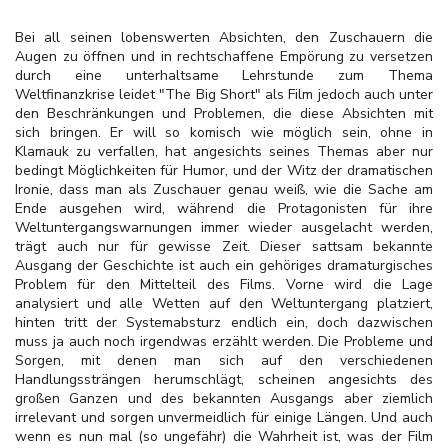
Bei all seinen lobenswerten Absichten, den Zuschauern die
Augen zu öffnen und in rechtschaffene Empörung zu versetzen
durch eine unterhaltsame Lehrstunde zum Thema
Weltfinanzkrise leidet "The Big Short" als Film jedoch auch unter
den Beschränkungen und Problemen, die diese Absichten mit
sich bringen. Er will so komisch wie möglich sein, ohne in
Klamauk zu verfallen, hat angesichts seines Themas aber nur
bedingt Möglichkeiten für Humor, und der Witz der dramatischen
Ironie, dass man als Zuschauer genau weiß, wie die Sache am
Ende ausgehen wird, während die Protagonisten für ihre
Weltuntergangswarnungen immer wieder ausgelacht werden,
trägt auch nur für gewisse Zeit. Dieser sattsam bekannte
Ausgang der Geschichte ist auch ein gehöriges dramaturgisches
Problem für den Mittelteil des Films. Vorne wird die Lage
analysiert und alle Wetten auf den Weltuntergang platziert,
hinten tritt der Systemabsturz endlich ein, doch dazwischen
muss ja auch noch irgendwas erzählt werden. Die Probleme und
Sorgen, mit denen man sich auf den verschiedenen
Handlungssträngen herumschlägt, scheinen angesichts des
großen Ganzen und des bekannten Ausgangs aber ziemlich
irrelevant und sorgen unvermeidlich für einige Längen. Und auch
wenn es nun mal (so ungefähr) die Wahrheit ist, was der Film