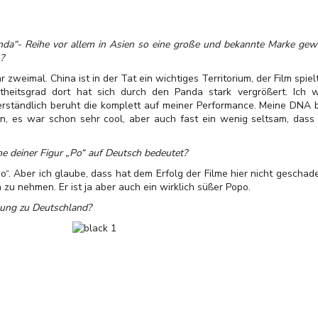
anda“- Reihe vor allem in Asien so eine große und bekannte Marke ge
?
r zweimal. China ist in der Tat ein wichtiges Territorium, der Film spi
itsgrad dort hat sich durch den Panda stark vergrößert. Ich w
erständlich beruht die komplett auf meiner Performance. Meine DNA b
in, es war schon sehr cool, aber auch fast ein wenig seltsam, dass
me deiner Figur „Po“ auf Deutsch bedeutet?
opo“. Aber ich glaube, dass hat dem Erfolg der Filme hier nicht gesch
u nehmen. Er ist ja aber auch ein wirklich süßer Popo.
hung zu Deutschland?