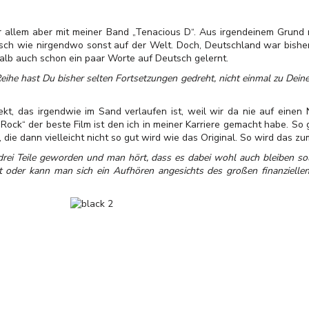
 vor allem aber mit meiner Band „Tenacious D“. Aus irgendeinem Grun
isch wie nirgendwo sonst auf der Welt. Doch, Deutschland war bisher
alb auch schon ein paar Worte auf Deutsch gelernt.
he hast Du bisher selten Fortsetzungen gedreht, nicht einmal zu Dein
rojekt, das irgendwie im Sand verlaufen ist, weil wir da nie auf ei
 Rock“ der beste Film ist den ich in meiner Karriere gemacht habe. So
die dann vielleicht nicht so gut wird wie das Original. So wird das zu
rei Teile geworden und man hört, dass es dabei wohl auch bleiben sol
at oder kann man sich ein Aufhören angesichts des großen finanziellen 