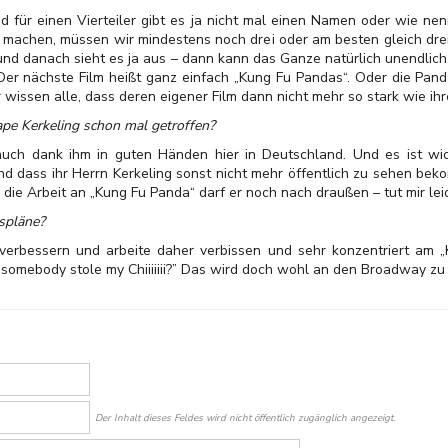
und für einen Vierteiler gibt es ja nicht mal einen Namen oder wie n
r machen, müssen wir mindestens noch drei oder am besten gleich drei
– und danach sieht es ja aus – dann kann das Ganze natürlich unendlich
Der nächste Film heißt ganz einfach „Kung Fu Pandas“. Oder die Pand
r wissen alle, dass deren eigener Film dann nicht mehr so stark wie ihr
pe Kerkeling schon mal getroffen?
d auch dank ihm in guten Händen hier in Deutschland. Und es ist wi
nd dass ihr Herrn Kerkeling sonst nicht mehr öffentlich zu sehen beko
 die Arbeit an „Kung Fu Panda“ darf er noch nach draußen – tut mir le
spläne?
erbessern und arbeite daher verbissen und sehr konzentriert am „
, somebody stole my Chiiiiiii?” Das wird doch wohl an den Broadway zu
Der Inhalt dieses Feldes wird nicht öffentlich zugänglich angezeigt.