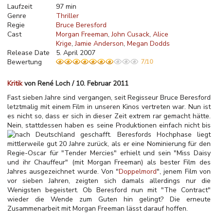
Laufzeit
97 min
Genre
Thriller
Regie
Bruce Beresford
Cast
Morgan Freeman
John Cusack
Alice
Krige
Jamie Anderson
Megan Dodds
Release Date
5. April 2007
Bewertung
7/10
Kritik
von René Loch / 10. Februar 2011
Fast sieben Jahre sind vergangen, seit Regisseur Bruce Beresford
letztmalig mit einem Film in unseren Kinos vertreten war. Nun ist
es nicht so, dass er sich in dieser Zeit extrem rar gemacht hätte.
Nein, stattdessen haben es seine Produktionen einfach nicht bis
nach Deutschland geschafft. Beresfords
Hochphase liegt
mittlerweile gut 20 Jahre zurück, als er eine Nominierung für den
Regie-Oscar für "Tender Mercies" erhielt und sein "Miss Daisy
und ihr Chauffeur" (mit Morgan Freeman) als bester Film des
Jahres ausgezeichnet wurde. Von "
Doppelmord
", jenem Film von
vor sieben Jahren, zeigten sich damals allerdings nur die
Wenigsten begeistert. Ob Beresford nun mit "The Contract"
wieder die Wende zum Guten hin gelingt? Die erneute
Zusammenarbeit mit Morgan Freeman lässt darauf hoffen.