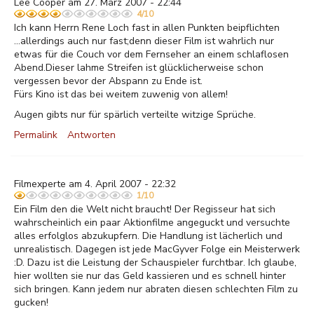
Lee Cooper am 27. März 2007 - 22:44
4/10
Ich kann Herrn Rene Loch fast in allen Punkten beipflichten
...allerdings auch nur fast;denn dieser Film ist wahrlich nur
etwas für die Couch vor dem Fernseher an einem schlaflosen
Abend.Dieser lahme Streifen ist glücklicherweise schon
vergessen bevor der Abspann zu Ende ist.
Fürs Kino ist das bei weitem zuwenig von allem!
Augen gibts nur für spärlich verteilte witzige Sprüche.
Permalink
Antworten
Filmexperte am 4. April 2007 - 22:32
1/10
Ein Film den die Welt nicht braucht! Der Regisseur hat sich
wahrscheinlich ein paar Aktionfilme angeguckt und versuchte
alles erfolglos abzukupfern. Die Handlung ist lächerlich und
unrealistisch. Dagegen ist jede MacGyver Folge ein Meisterwerk
:D. Dazu ist die Leistung der Schauspieler furchtbar. Ich glaube,
hier wollten sie nur das Geld kassieren und es schnell hinter
sich bringen. Kann jedem nur abraten diesen schlechten Film zu
gucken!