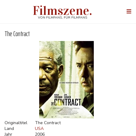
Direkt
Filmszene.
zum
Togg
Inhalt
navi
VON FILMFANS, FÜR FILMFANS
The Contract
Originaltitel
The Contract
Land
USA
Jahr
2006