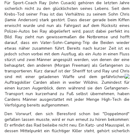
Für Sport-Coach Ray (John Cusack) gehören die letzten Jahre
sicherlich nicht zu den glücklichsten seines Lebens. Seit dem
Krebs-Tod seiner Frau ist das Verhältnis zu seinem Sohn Chris
(Jamie Anderson) stark gestört. Dass dieser gerade beim Kiffen
erwischt wurde und nun als Fahrgast auf dem Rücksitz eines
Polizei-Autos bei Ray abgeliefert wird, passt dabei perfekt ins
Bild. Ray zieht nun gewissermaßen die Notbremse und hofft
darauf, dass ein Vater-Sohn-Camping-Trip die Beiden wieder
etwas näher zusammen führt. Bereits nach kurzer Zeit ist es
jedoch schon vorbei mit dem Ausflug, als ein Auto in einen Fluss
stürzt und zwei Männer angespült werden, von denen der eine
behauptet, den anderen (Morgan Freeman) als Gefangenen zu
transportieren. Kurz darauf ist der Sheriff tot und Ray und Chris
sind mit einer
geladenen Waffe und dem gefährlichen
Auftragskiller Carden allein in weiter Wildnis. Zumindest für
einen kurzen Augenblick, denn während sie den Gefangenen-
Transport nun kurzerhand zu Fuß selbst übernehmen, haben
Cardens Männer ausgestattet mit jeder Menge High-Tech die
Verfolgung bereits aufgenommen.
Den Vorwurf, den sich Beresford schon bei "Doppelmord"
gefallen lassen musste, wird er nun erneut zu hören bekommen:
Er erfindet das Rad beileibe nicht neu. Ein Katz- und Mausspiel, in
dessen Mittelpunkt ein flüchtiger Killer steht, gehört sicherlich