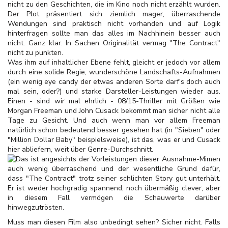
nicht zu den Geschichten, die im Kino noch nicht erzählt wurden.
Der Plot präsentiert sich ziemlich mager, überraschende
Wendungen sind praktisch nicht vorhanden und auf Logik
hinterfragen sollte man das alles im Nachhinein besser auch
nicht. Ganz klar: In Sachen Originalität vermag "The Contract"
nicht zu punkten.
Was ihm auf inhaltlicher Ebene fehlt, gleicht er jedoch vor allem
durch eine solide Regie, wunderschöne Landschafts-Aufnahmen
(ein wenig eye candy der etwas anderen Sorte darf's doch auch
mal sein, oder?) und starke Darsteller-Leistungen wieder aus.
Einen - sind wir mal ehrlich - 08/15-Thriller mit Größen wie
Morgan Freeman und John Cusack bekommt man sicher nicht alle
Tage zu Gesicht. Und auch wenn man vor allem Freeman
natürlich schon bedeutend besser gesehen hat (in "Sieben" oder
"Million Dollar Baby" beispielsweise), ist das, was er und Cusack
hier abliefern, weit über Genre-Durchschnitt.
Das ist angesichts der Vorleistungen dieser Ausnahme-Mimen
auch wenig überraschend und der wesentliche Grund dafür,
dass "The Contract" trotz seiner schlichten Story gut unterhält.
Er ist weder hochgradig spannend, noch übermäßig clever, aber
in diesem Fall vermögen die Schauwerte darüber
hinwegzutrösten.
Muss man diesen Film also unbedingt sehen? Sicher nicht. Falls