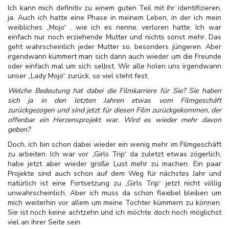
Ich kann mich definitiv zu einem guten Teil mit ihr identifizieren,
ja. Auch ich hatte eine Phase in meinem Leben, in der ich mein
weibliches „Mojo“ , wie ich es nenne, verloren hatte. Ich war
einfach nur noch erziehende Mutter und nichts sonst mehr. Das
geht wahrscheinlich jeder Mutter so, besonders jüngeren. Aber
irgendwann kümmert man sich dann auch wieder um die Freunde
oder einfach mal um sich selbst. Wir alle holen uns irgendwann
unser „Lady Mojo“ zurück, so viel steht fest.
Welche Bedeutung hat dabei die Filmkarriere für Sie? Sie haben
sich ja in den letzten Jahren etwas vom Filmgeschäft
zurückgezogen und sind jetzt für diesen Film zurückgekommen, der
offenbar ein Herzensprojekt war. Wird es wieder mehr davon
geben?
Doch, ich bin schon dabei wieder ein wenig mehr im Filmgeschäft
zu arbeiten. Ich war vor „Girls Trip“ da zuletzt etwas zögerlich,
habe jetzt aber wieder große Lust mehr zu machen. Ein paar
Projekte sind auch schon auf dem Weg für nächstes Jahr und
natürlich ist eine Fortsetzung zu „Girls Trip“ jetzt nicht völlig
unwahrscheinlich. Aber ich muss da schon flexibel bleiben um
mich weiterhin vor allem um meine Tochter kümmern zu können.
Sie ist noch keine achtzehn und ich möchte doch noch möglichst
viel an ihrer Seite sein.