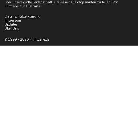
über unsere große Leidenschaft, um sie mit Gleichgesinnten zu teilen. Von
Filmfans, für Filmfans.
Datenschutzerklärung
Impressum
Updates
Über Uns
© 1999 - 2026 Filmszene.de