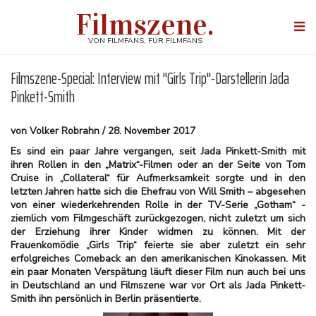
Direkt
Filmszene.
zum
Togg
Inhalt
navi
VON FILMFANS, FÜR FILMFANS
Filmszene-Special: Interview mit "Girls Trip"-Darstellerin Jada
Pinkett-Smith
von Volker Robrahn / 28. November 2017
Es sind ein paar Jahre vergangen, seit Jada Pinkett-Smith mit
ihren Rollen in den „Matrix“-Filmen oder an der Seite von Tom
Cruise in „Collateral“ für Aufmerksamkeit sorgte und in den
letzten Jahren hatte sich die Ehefrau von Will Smith – abgesehen
von einer wiederkehrenden Rolle in der TV-Serie „Gotham“ -
ziemlich vom Filmgeschäft zurückgezogen, nicht zuletzt um sich
der Erziehung ihrer Kinder widmen zu können. Mit der
Frauenkomödie „Girls Trip“ feierte sie aber zuletzt ein sehr
erfolgreiches Comeback an den amerikanischen Kinokassen. Mit
ein paar Monaten Verspätung läuft dieser Film nun auch bei uns
in Deutschland an und Filmszene war vor Ort als Jada Pinkett-
Smith ihn persönlich in Berlin präsentierte.