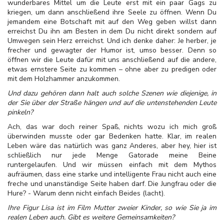
wunderbares Mittel um die Leute erst mit ein paar Gags zu
kriegen, um dann anschließend ihre Seele zu öffnen. Wenn Du
jemandem eine Botschaft mit auf den Weg geben willst dann
erreichst Du ihn am Besten in dem Du nicht direkt sondern auf
Umwegen sein Herz erreichst. Und ich denke daher: Je herber, je
frecher und gewagter der Humor ist, umso besser. Denn so
öffnen wir die Leute dafür mit uns anschließend auf die andere,
etwas ernstere Seite zu kommen – ohne aber zu predigen oder
mit dem Holzhammer anzukommen.
Und dazu gehören dann halt auch solche Szenen wie diejenige, in
der Sie über der Straße hängen und auf die untenstehenden Leute
pinkeln?
Ach, das war doch reiner Spaß, nichts wozu ich mich groß
überwinden musste oder gar Bedenken hatte. Klar, im realen
Leben wäre das natürlich was ganz Anderes, aber hey, hier ist
schließlich nur jede Menge Gatorade meine Beine
runtergelaufen. Und wir müssen einfach mit dem Mythos
aufräumen, dass eine starke und intelligente Frau nicht auch eine
freche und unanständige Seite haben darf. Die Jungfrau oder die
Hure? - Warum denn nicht einfach Beides (lacht).
Ihre Figur Lisa ist im Film Mutter zweier Kinder, so wie Sie ja im
realen Leben auch. Gibt es weitere Gemeinsamkeiten?