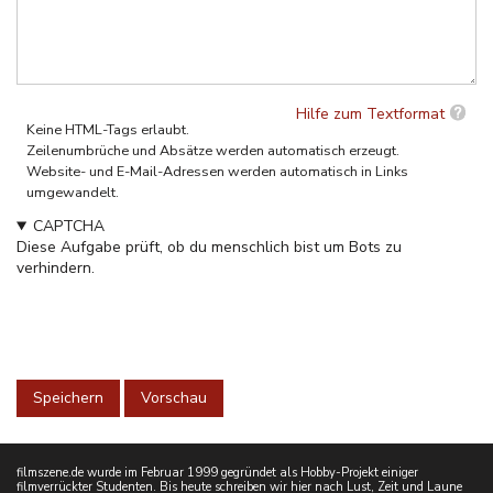
Hilfe zum Textformat
Keine HTML-Tags erlaubt.
Zeilenumbrüche und Absätze werden automatisch erzeugt.
Website- und E-Mail-Adressen werden automatisch in Links
umgewandelt.
CAPTCHA
Diese Aufgabe prüft, ob du menschlich bist um Bots zu
verhindern.
filmszene.de wurde im Februar 1999 gegründet als Hobby-Projekt einiger
filmverrückter Studenten. Bis heute schreiben wir hier nach Lust, Zeit und Laune